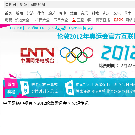
央视网
|
视频
|
网站地图
首页
新闻
经济
体育
综艺
春晚
戏曲
音乐
科教
青少
文化
艺术
电视
频道大全
栏目大全
节目大全
直播中国
赛事直播
网络
English
Español
Français
Pусский
伦敦2012年奥运会官方互
首页
视
新
赛事回放
开幕式
中国军团
世界诸强
项目盘点
每日回
频
闻
赛程
金牌时刻
闭幕式
独家评论
奥运画报
比赛场馆
伦敦攻
中国网络电视台
>
2012伦敦奥运会
>
火炬传递