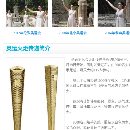
2012年伦敦奥运会
2008年北京奥运会
2004年雅典奥运
奥运火炬传递简介
伦敦奥运会火炬传递全程约8000英里，
月19日开始，历时70天左右，由8000名火
手完成，每天大约115人参与。
奥运圣火将经过1000多个社区，95%
国人可以在离家不到10英里的地方见到圣
火。
组织者计划使用船只、缆车、热气球
自行车、摩托车以及马匹等来传递奥运圣
火。
8000名火炬手的统一服装以白色为主
金色点缀，象征奥运圣火的活力。