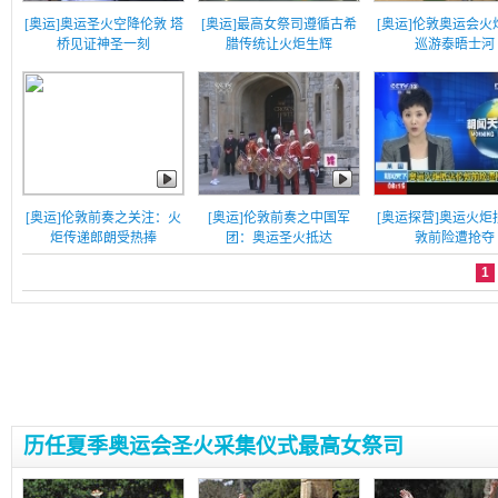
[奥运]奥运圣火空降伦敦 塔
[奥运]最高女祭司遵循古希
[奥运]伦敦奥运会火
桥见证神圣一刻
腊传统让火炬生辉
巡游泰晤士河
[奥运]伦敦前奏之关注：火
[奥运]伦敦前奏之中国军
[奥运探营]奥运火炬
炬传递郎朗受热捧
团：奥运圣火抵达
敦前险遭抢夺
1
历任夏季奥运会圣火采集仪式最高女祭司