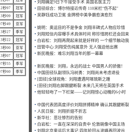
刘翔确定9日下午接受手术 英国名医主刀
12秒97
冠军
田径综合：博尔特接近传奇 110米栏“伤不起”
吴静钰成功卫冕 金牌榜中美争霸愈演愈烈
13秒09
冠军
07秒49
亚军
姚明：奥运目的不是争金 刘翔丰碑式人物应珍惜
13秒27
季军
刘翔短信内容曝手术具体时间 称珍惜跨栏还会回来
13秒22
冠军
白岩松：刘翔再爬起来就是好样的 一个细节触动我
田管中心:刘翔受伤纯属意外 无人强迫他出赛
13秒00
亚军
新民晚报：难忘刘翔当年的那一幕幕
13秒07
冠军
07秒55
季军
新民晚报：刘翔，永远的战士 中国男人的骄傲！
07秒60
季军
中国田径队副领队冯树勇：刘翔尚未考虑退役
[田径]全球视角：刘翔遭遇阿喀琉斯之踵
[田径]刘翔右脚跟腱断裂 未来几天将在英国手术
他轻轻吻了一下栏架——记刘翔惊心动魄的6小时
中国代表团高度评价刘翔拼搏精神 确认其跟腱断裂
人民日报：刘翔折翅不折志
新华社：悲壮惨烈的告别
白岩松：一直在深深的自责中 伦敦碗像中国主场
刘翔北京奥运后大事记 四年轮回从波峰再回波谷