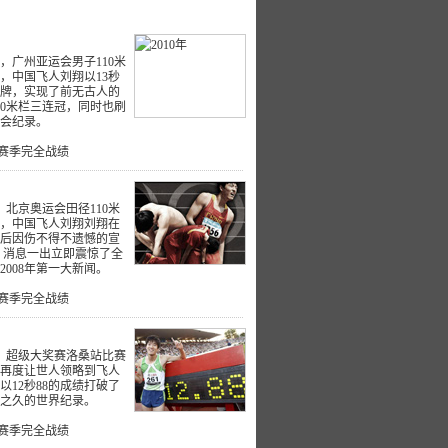
4日，广州亚运会男子110米
，中国飞人刘翔以13秒
金牌，实现了前无古人的
10米栏三连冠，同时也刷
会纪录。
10赛季完全战绩
日，北京奥运会田径110米
，中国飞人刘翔刘翔在
后因伤不得不遗憾的宣
 消息一出立即震惊了全
2008年第一大新闻。
08赛季完全战绩
日，超级大奖赛洛桑站比赛
再度让世人领略到飞人
以12秒88的成绩打破了
年之久的世界纪录。
06赛季完全战绩