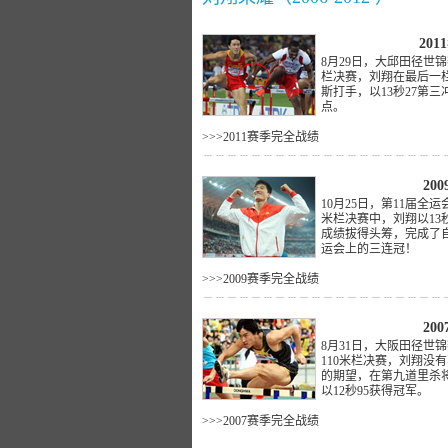
2011
8月29日，大邱田径世锦
栏决赛，刘翔在最后一
斯打手，以13秒27第三
点。
>>>2011赛季完全战绩
﹍﹍﹍﹍﹍﹍﹍﹍﹍﹍﹍﹍﹍﹍﹍﹍﹍﹍﹍﹍
2009
10月25日，第11届全运
米栏决赛中，刘翔以13秒
成绩拔得头筹，完成了
运会上的三连冠！
>>>2009赛季完全战绩
﹍﹍﹍﹍﹍﹍﹍﹍﹍﹍﹍﹍﹍﹍﹍﹍﹍﹍﹍﹍
2007
8月31日，大阪田径世
110米栏决赛，刘翔没
的期望，在第九道里杀
以12秒95获得冠军。
>>>2007赛季完全战绩