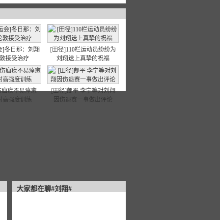
会]冬日那：刘翔
[田径]110栏运动员纷纷为
敦接受治疗
刘翔送上真挚的祝福
脚伤痼疾不易痊愈
[田径]郎平 李宁等对刘翔
耐高强度训练
因伤退赛一事做出评论
大家都在聊#刘翔#