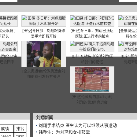
英接受跟腱手
[田径]冬日那：刘翔跟腱修
[田径]冬日那：刘翔已抵达
[全景奥运
间延长
复手术即将开始
医院 正进行术前检查
将在伦
：刘翔会尽快
[田径]从镜头中追溯刘翔带
[田径]
人还会回来
给我们的记忆
刘翔难
[全景奥运会]伦敦奥运会刘
翔退赛引发各方关注
[田径]伦敦碗的那4个小时
刘翔的第3届奥运会
刘翔新闻
刘翔手术结束 医生认为可以继续从事运动
成绩
排名
韩乔生：为刘翔和女排鼓掌
12秒87
冠军