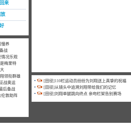
回来
回放
好
需慢养
备战
复情况乐观
手是梅里特
不大
刘翔领衔群雄
[田径]110栏运动员纷纷为刘翔送上真挚的祝福
敦征战奥运
[田径]从镜头中追溯刘翔带给我们的记忆
最后备战
[田径]刘翔单腿跳向终点 亲吻栏架告别赛场
去伦敦助阵