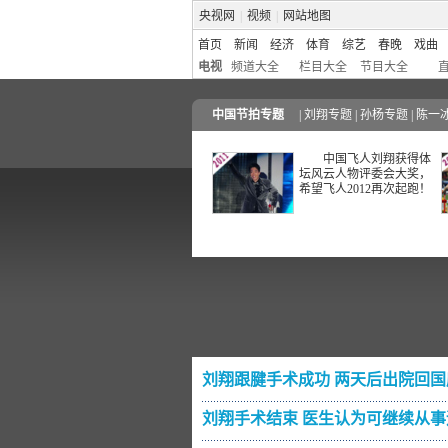
央视网
|
视频
|
网站地图
首页
新闻
经济
体育
综艺
春晚
戏曲
电视
频道大全
栏目大全
节目大全
中国节拍专题
|
刘翔专题
|
孙杨专题
|
陈一
中国飞人刘翔获得体
坛风云人物评委会大奖，
希望飞人2012再次起跑！
刘翔跟腱手术成功 两天后出院回国
刘翔手术结束 医生认为可继续从事