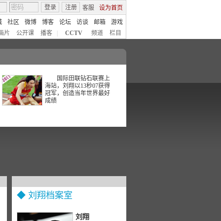
登录
注册
客服
设为首页
城
社区
微博
博客
论坛
访谈
邮箱
游戏
画片
公开课
播客
|
CCTV
频道
栏目
国际田联钻石联赛上
海站，刘翔以13秒07获得
冠军，创造当年世界最好
成绩
◆ 刘翔档案室
刘翔