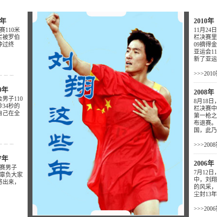
年
2010年
赛110米
11月2
栏被罗伯
栏决赛里
冲过终
09摘得
亚运会1
新了亚运
﹍﹍﹍
>>>20
年
2008年
会男子110
8月18
34秒的
栏决赛中
自己在全
第一枪之
布退赛。
国，此乃
﹍﹍﹍
>>>20
年
2006年
锦赛男子
7月12
有辜负大家
中，刘翔
将出来，
的风采，
尘封13
>>>20