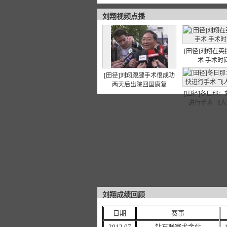
刘翔视频点播
[田径]刘翔在
术 手术时
[田径]刘翔跟腱手术很成功
两天后出院回国康复
[田径]冬日那
进行手术 飞
刘翔成绩回顾
日期
赛事
2012.07
钻石联赛尤金站