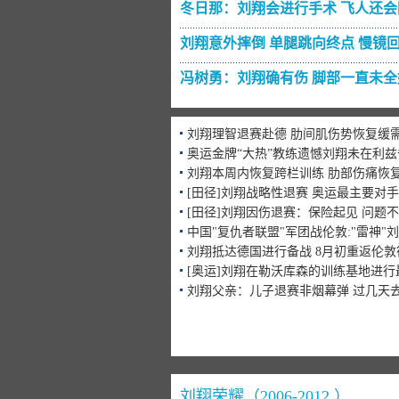
冬日那：刘翔会进行手术 飞人还会
刘翔意外摔倒 单腿跳向终点
慢镜
冯树勇：刘翔确有伤 脚部一直未全
刘翔理智退赛赴德 肋间肌伤势恢复缓
奥运金牌“大热”教练遗憾刘翔未在利兹
刘翔本周内恢复跨栏训练 肋部伤痛恢
[田径]刘翔战略性退赛 奥运最主要对
[田径]刘翔因伤退赛：保险起见 问题
中国"复仇者联盟"军团战伦敦:"雷神"
刘翔抵达德国进行备战 8月初重返伦
[奥运]刘翔在勒沃库森的训练基地进行
刘翔父亲：儿子退赛非烟幕弹 过几天
刘翔荣耀（2006-2012 ）