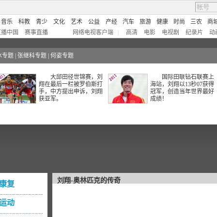
音乐
科教
青少
文化
艺术
公益
产经
汽车
旅游
健康
时尚
三农
商
直播中国
赛事直播
网络电视客户端
|
高清
电影
电视剧
纪录片
动
冰专题
|
张继科专题
|
何姿专题
大邱田径世锦赛，刘
国际田联钻石联赛上
翔在最后一栏被罗伯斯打
海站，刘翔以13秒07获得
手，中方提出申诉，刘翔
冠军，创造当年世界最好
获亚军。
成绩！
刘翔-奥林匹克的传奇
康复
运动