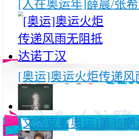
[人在奥运年]薛晨/张
[奥运]奥运火炬传递
[文洛克看奥运]第35