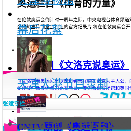
奥运栏目《体育的力量》
在伦敦奥运会倒计时一周年之际，中央电视台体育频道
幕后花絮
会预热宣传而重金打造的官方纪录片.将在伦敦奥运会开幕前隆
奥运栏目《文洛克说奥运》
天津大港节目录制
《文洛克看奥运》是以奥运会吉祥物文洛克为主人公，
要涉及伦敦奥运会的比赛项目、奥运会比赛场馆和英国伦敦的
张斌专栏
[专稿]张斌《行至伦
CNTV原创《奥运百科》