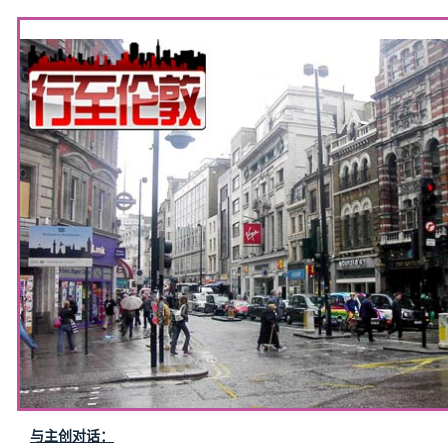
5+VIP
有奖竞猜
客户端下载
微博
与主创对话：