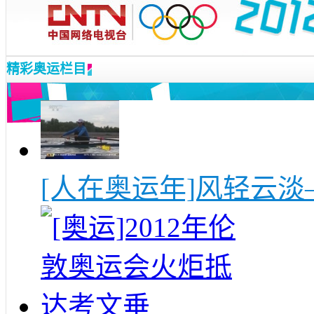
精彩奥运栏目
[人在奥运年]风轻云