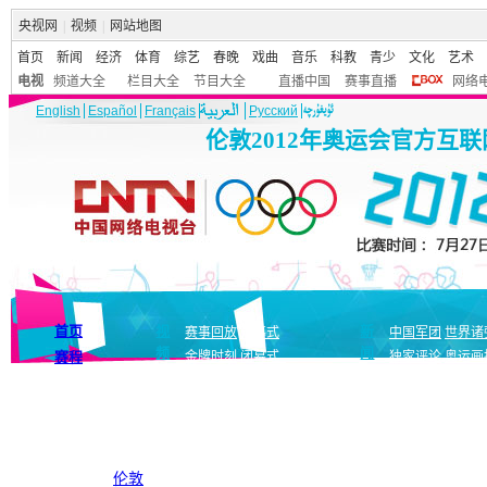
央视网
|
视频
|
网站地图
首页
新闻
经济
体育
综艺
春晚
戏曲
音乐
科教
青少
文化
艺术
电视
频道大全
栏目大全
节目大全
直播中国
赛事直播
网络
English
Español
Français
Pусский
伦敦2012年奥运会官方互
首页
视
新
赛事回放
开幕式
中国军团
世界诸
频
闻
赛程
金牌时刻
闭幕式
独家评论
奥运画
伦敦