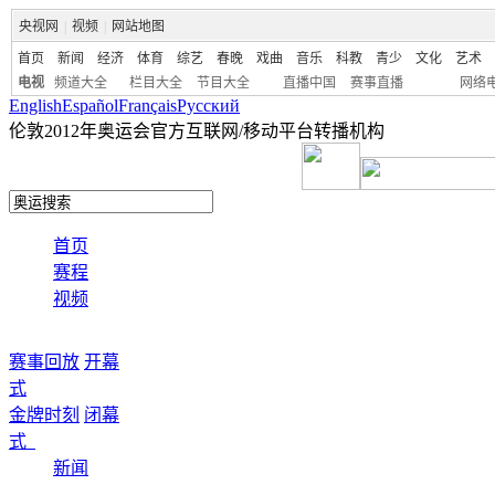
央视网
|
视频
|
网站地图
首页
新闻
经济
体育
综艺
春晚
戏曲
音乐
科教
青少
文化
艺术
电视
频道大全
栏目大全
节目大全
直播中国
赛事直播
网络
English
Español
Français
Pусский
伦敦2012年奥运会官方互联网/移动平台转播机构
首页
赛程
视频
赛事回放
开幕
式
金牌时刻
闭幕
式
新闻