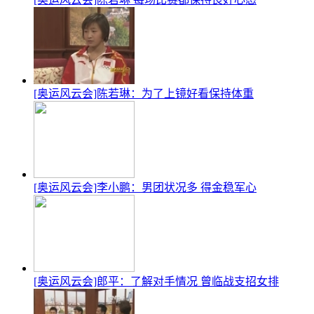
[奥运风云会]陈若琳：为了上镜好看保持体重
[奥运风云会]李小鹏：男团状况多 得金稳军心
[奥运风云会]郎平：了解对手情况 曾临战支招女排