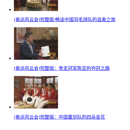
[奥运风云会]完整版:畅谈中国羽毛球队的追奥之旅
[奥运风云会]完整版：竞走冠军陈定的夺冠之路
[奥运风云会]完整版：中国重剑队的四朵金花