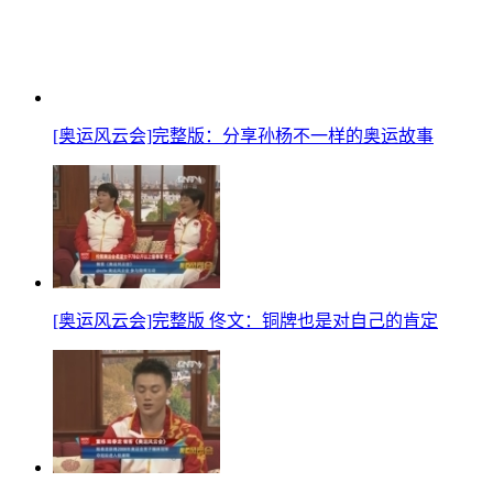
[奥运风云会]完整版：分享孙杨不一样的奥运故事
[奥运风云会]完整版 佟文：铜牌也是对自己的肯定