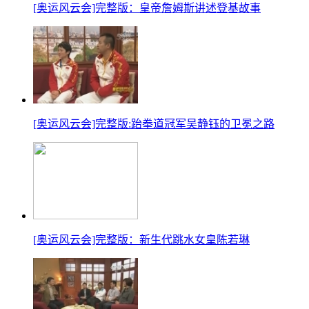
[奥运风云会]完整版：皇帝詹姆斯讲述登基故事
[奥运风云会]完整版:跆拳道冠军吴静钰的卫冕之路
[奥运风云会]完整版：新生代跳水女皇陈若琳