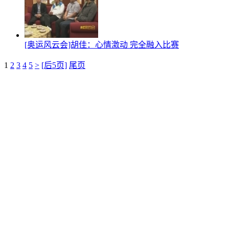
[奥运风云会]胡佳：心情激动 完全融入比赛
1
2
3
4
5
>
[后5页]
尾页