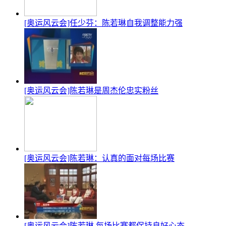
[奥运风云会]任少芬：陈若琳自我调整能力强
[奥运风云会]陈若琳是周杰伦忠实粉丝
[奥运风云会]陈若琳：认真的面对每场比赛
[奥运风云会]陈若琳 每场比赛都保持良好心态