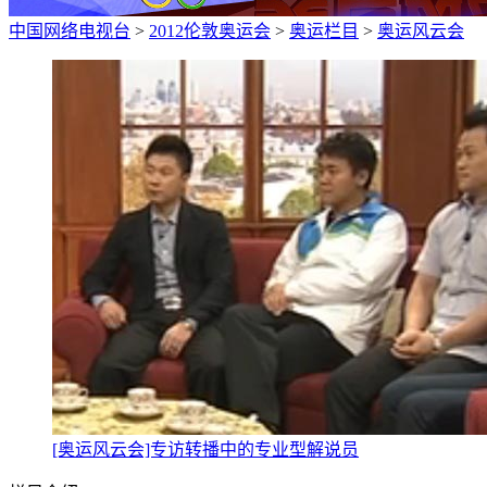
中国网络电视台
>
2012伦敦奥运会
>
奥运栏目
>
奥运风云会
[奥运风云会]专访转播中的专业型解说员