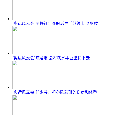
[奥运风云会]吴静钰：夺冠后生活继续 比赛继续
[奥运风云会]陈若琳 会将跳水事业坚持下去
[奥运风云会]任少芬：担心陈若琳的伤病和体重