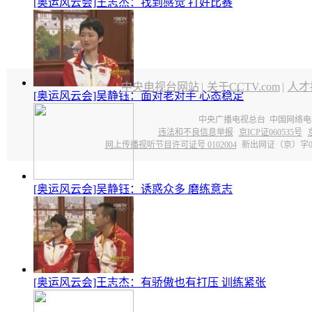
[奥运风云会]王志杰：找到感觉 打好比赛
中央电视台网站
|
关于CCTV.com
|
人才
[奥运风云会]吴静钰：面对老对手 心态稳定
中央广播电视总台 中国网络电
违法和不良信息举报
京ICP证060535号
网上传播视听节目许可证号 0102004
新出网证（京）字0
[奥运风云会]吴静钰：诱惑众多 磨练意志
[奥运风云会]王志杰：有骄傲也有打压 训练紧张