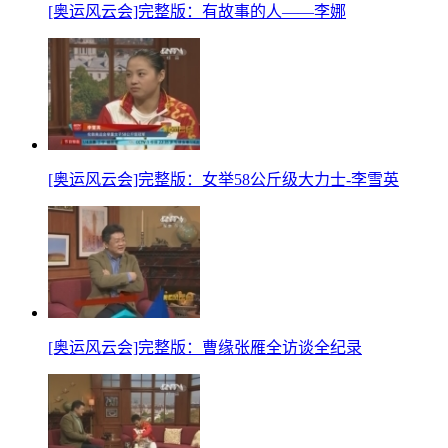
[奥运风云会]完整版：有故事的人——李娜
[奥运风云会]完整版：女举58公斤级大力士-李雪英
[奥运风云会]完整版：曹缘张雁全访谈全纪录