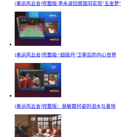
[奥运风云会]完整版:李永波回首国羽实现"五金梦"
[奥运风云会]完整版:“超级丹”卫冕后的内心世界
[奥运风云会]完整版：吴敏霞何姿的泪水与喜悦