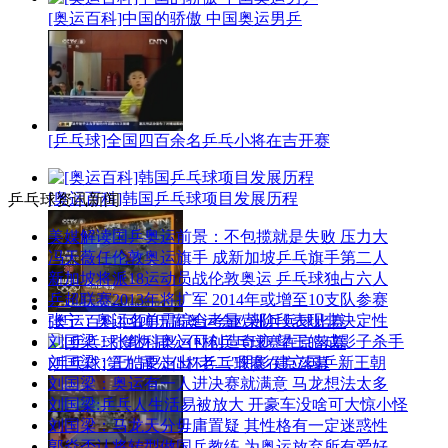
[奥运百科]中国的骄傲 中国奥运男乒
[乒乓球]全国四百余名乒乓小将在吉开赛
[奥运百科]韩国乒乓球项目发展历程
乒乓球资讯新闻
美媒解读国乒奥运前景：不包揽就是失败 压力大
冯天薇任伦敦奥运旗手 成新加坡乒乓旗手第二人
新加坡将派18运动员战伦敦奥运 乒乓球独占六人
乒超联赛2013年将扩军 2014年或增至10支队参赛
张宁：奥运名单需综合考量 某阶段表现非决定性
[奥运百科]回顾历届奥运会欧洲乒乓球比赛
刘国梁：张继科奥运可创造奇迹 望王皓成影子杀手
刘国梁：王皓要走出"老二"阴影 建立国乒新王朝
[乒乓球]第九届公仆杯乒乓球赛在京落幕
刘国梁：奥运有一人进决赛就满意 马龙想法太多
刘国梁:乒乓人生活易被放大 开豪车没啥可大惊小怪
刘国梁：马龙天分毋庸置疑 其性格有一定迷惑性
郭焱否认将转型做国乒教练 为奥运放弃所有爱好