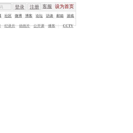
客服
设为首页
登录
注册
城
社区
微博
博客
论坛
访谈
邮箱
游戏
剧
纪录片
动画片
公开课
播客
|
CCTV