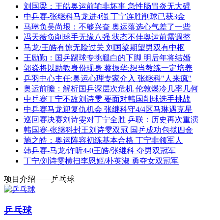
刘国梁：王皓奥运前输非坏事 急性肠胃炎无大碍
中乒赛-张继科马龙进4强 丁宁连胜削球已获3金
马琳负吴尚垠：不够兴奋 奥运落选心气差了一些
冯天薇负削球手无缘八强 状态不佳奥运前需调整
马龙/王皓有惊无险过关 刘国梁期望男双有中枢
王励勤：国乒踢球专挑腿白的下脚 明后年将结婚
郭焱将以助教身份现身 蔡振华:想当教练一定培养
乒羽中心主任:奥运心理专家介入 张继科"人来疯"
奥运前瞻：解析国乒深层次危机 伦敦爆冷几率几何
中乒赛丁宁不敌刘诗雯 要面对韩国削球选手挑战
中乒赛马龙迎复仇机会 张继科守4/4区马琳遇克星
巡回赛决赛刘诗雯对丁宁全胜 乒联：历史再次重演
韩国赛-张继科封王刘诗雯双冠 国乒成功包揽四金
施之皓：奥运阵容初练基本合格 丁宁非领军人
韩乒赛-马龙/许昕4-0王皓/张继科 夺男双冠军
丁宁/刘诗雯横扫李恩姬/朴英淑 勇夺女双冠军
项目介绍——乒乓球
乒乓球