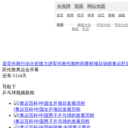
央视网
|
视频
|
网站地图
首页
新闻
经济
体育
综艺
春晚
戏曲
电视
频道大全
栏目大全
节目大全
频道
栏目
首页
伦敦行动
火炬接力
进军伦敦
伦敦时间
赛程
项目
场馆
奥运栏
距伦敦奥运会开幕
还有
-5124
天
导航下
乒乓球视频新闻
[奥运百科]中国女乒项目发展历程
[奥运百科]中国男子乒乓球的发展历程