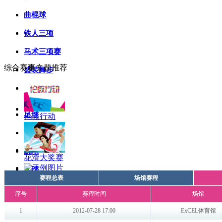
曲棍球
铁人三项
马术三项赛
综合赛事专题推荐
盛装舞步
马术障碍赛
足球
伦敦行动
游泳
跳水
花滑大奖赛
水球
体坛风云人物
花样游泳
[赛事]2011女排世界杯:中国获第三直通伦敦奥运
体操
[赛事]5+网球频道 关注中国金花 关注CNTV网球
[赛事]2011深圳大运会：《不一样的精彩》