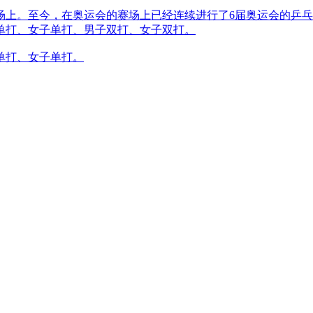
赛场上。至今，在奥运会的赛场上已经连续进行了6届奥运会的乒
单打、女子单打、男子双打、女子双打。
单打、女子单打。