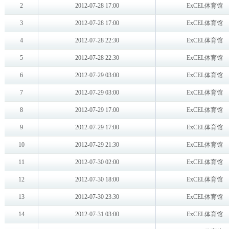
田径
[赛事]2011斯诺克上海赛
2011游泳世锦赛
[挑战]：2011中国新疆国际沙漠休闲运动会
柔道
击剑
手球
现代五项
帆船
排球
羽毛球
举重
皮划艇激流
皮划艇静水
网球