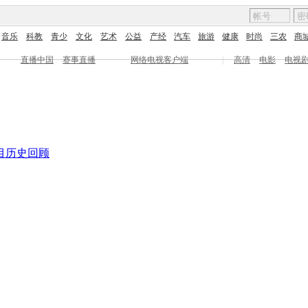
音乐
科教
青少
文化
艺术
公益
产经
汽车
旅游
健康
时尚
三农
商
直播中国
赛事直播
网络电视客户端
|
高清
电影
电视
目
历史回顾