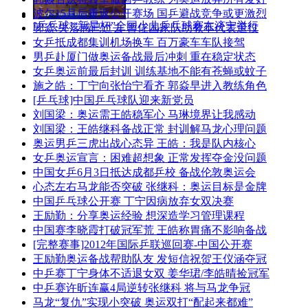
波尔15月后重返公开赛场 国乒避战竞争或更激烈
[乒乓球]“新星杯”全国少儿乒乓球赛在济宁举行
郭焱:失落感已过去 暂任国家队助教不代表退役
女乒抵成都集训机场换车 百万豪车车队接驾
男乒赴厦门做奥运备战最后冲刺 重在稳定状态
女乒奥运前最后封训 训练基地不能有苍蝇或蚊子
施之皓：丁宁向张怡宁看齐 郭焱早进入教练角色
[乒乓球]中国乒乓球队迎来新党员
刘国梁：奥运需王皓稳军心 马琳境界让我感动
刘国梁：王皓继科备战正常 封训解马龙心理问题
奥运男乒三虎出战心态异 王皓：我是队内核心
女乒奥运宣言：困难超想象 正常发挥夺金没问题
中国女乒6月3日抵达成都乒校 备战伦敦奥运会
心态左右马龙能否突破 张继科：奥运目标是金牌
中国乒乓球公开赛 丁宁因病放弃女双决赛
王励勤：分享奥运经验 想深造学习管理课程
中国赛李晓霞打破冠军荒 王皓称胃痛不影响备战
[完整赛事]2012年国际乒联巡回赛-中国公开赛
王励勤奥运备战帮助队友 发短信祝贺王仪涵夺冠
中乒赛丁宁身体不适退女双 姜华珺/李皓晴捡冠军
中乒赛许昕连赢4局逆转张继科 将与马龙争冠
马龙“复仇”实现小突破 奥运双打“配起来都难”