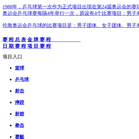
1988年，乒乓球第一次作为正式项目出现在第24届奥运会的
奥运会乒乓球赛每隔4年举行一次，原设有4个比赛项目：男子
伦敦奥运会乒乓球的比赛项目是：男子团体、女子团体、男子
赛 程 总 表
金 牌 赛 程
日 期 赛 程
项 目 赛 程
项目入口
篮球
乒乓球
射击
摔跤
射箭
拳击
赛艇