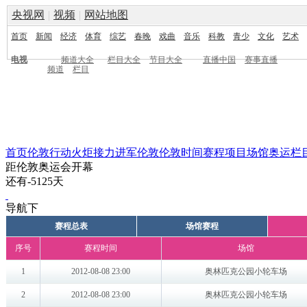
央视网
|
视频
|
网站地图
首页
新闻
经济
体育
综艺
春晚
戏曲
音乐
科教
青少
文化
艺术
电视
频道大全
栏目大全
节目大全
直播中国
赛事直播
频道
栏目
首页
伦敦行动
火炬接力
进军伦敦
伦敦时间
赛程
项目
场馆
奥运栏
距伦敦奥运会开幕
还有
-5125
天
导航下