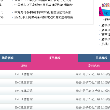
战
中国拳击公开赛明年4月开战 奥冠邹市明领衔
面门
中方对付泰拳膝肘早有对策 将重点防范头部
投怀
[组图]拳王阿里与茱莉情同父女 邂逅慈善晚宴
伦敦
[赛事
[赛事
[赛事
[赛事]
[挑战