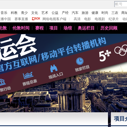
音乐
科教
青少
文化
艺术
公益
产经
汽车
旅游
健康
时尚
三农
商
直播中国
赛事直播
网络电视客户端
|
高清
电影
电视剧
纪录片
动
伦敦
伦敦时间
赛程
项目
场馆
奥运栏目
历史回顾
项目