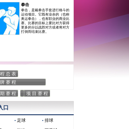
拳击
拳击，是戴拳击手套进行格斗的
运动项目。它既有业余的（也称
奥运拳击），也有职业的商业比
赛。比赛的目标上要比对方获得
更多的分以战胜对方或者将对方
打倒而结束比赛。
 程 总 表
 牌 赛 程
 期 赛 程
项 目 赛 程
入口
足球
排球