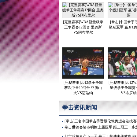
[完整赛事]WBA轻量级拳
[拳击]中国拳手
王争霸赛12回合 里奥斯
级别冠军 赢3张
VS阿布里尔
[完整赛事]2012拳王争霸
[完整赛事]2012
赛次中量10回合 亚历山
量级拳王争霸赛
大VS迈达纳
VS布罗纳
拳击资讯新闻
[拳击]三名中国拳击手晋级伦敦奥运会选拔
拳击世锦赛邹市明擒上届亚军 距三冠王一步
邹市明娇妻产下一子 拳王：带他去伦敦奥运(