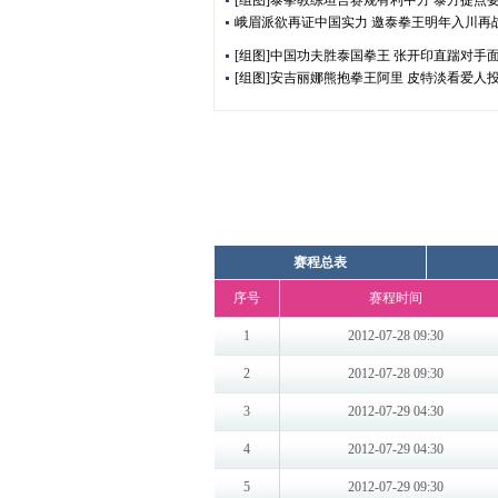
峨眉派欲再证中国实力 邀泰拳王明年入川再
[组图]中国功夫胜泰国拳王 张开印直踹对手
[组图]安吉丽娜熊抱拳王阿里 皮特淡看爱人