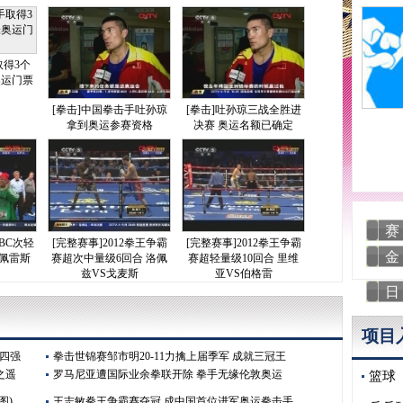
取得3个
奥运门票
[拳击]中国拳击手吐孙琼
[拳击]吐孙琼三战全胜进
拿到奥运参赛资格
决赛 奥运名额已确定
赛
WBC次轻
[完整赛事]2012拳王争霸
[完整赛事]2012拳王争霸
金
 佩雷斯
赛超次中量级6回合 洛佩
赛超轻量级10回合 里维
兹VS戈麦斯
亚VS伯格雷
日
项目
赛四强
拳击世锦赛邹市明20-11力擒上届季军 成就三冠王
之遥
罗马尼亚遭国际业余拳联开除 拳手无缘伦敦奥运
篮球
图)
王志敏拳王争霸赛夺冠 成中国首位进军奥运拳击手