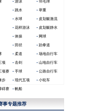
球
游泳
羽毛球
跳水
举重
水球
皮划艇激流
花样游泳
皮划艇静水
体操
网球
田径
跆拳道
球
柔道
场地自行车
三项
击剑
山地自行车
三项赛
手球
公路自行车
舞步
现代五项
小轮车
障碍赛
帆船
赛事专题推荐