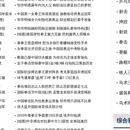
乒乓
卫冕
邹市明透露年内为人父 称职业比赛是自己的梦想
射击
四年薪水
中国第一女拳王张喜燕退役 做教练培养奥运冠军
图)
邹市明倾全力剑指伦敦奥运 职业规划已着手准备
摔跤
作陪
邹市明拍婚纱照敲定婚期 别致婚礼要有特色(图)
射箭
图)
[组图]泰国变性拳王魅力无敌 芭利娅男人照曝光
拳击
战
泰拳王曾是模特 想当女孩打拳赚钱做变性手术
)
女拳首次开启亚运之旅 中国迎奥运中考盼见金
赛艇
辉煌
数据凸显中国功夫尴尬 为何沦为主场龙客场虫
曲棍
奖
女子拳击世锦赛中国1金3银3铜 任灿灿卫冕创历史
国际职业搏击拳王赛对阵表 考克莱迎战非洲冠军
铁人
口服
绰号遭泰森“盗用”25年 拳手索1.15亿美元
马术
？
拳击项目总让人联想死亡 防止悲剧需做足七点
乐观
国际拳击节中国3战2胜 孟繁龙表现不俗满堂喝彩
盛装
护车
中国拳击队为伦敦奥运准备 邹市明只训练不比赛
马术
冠军
容大益升国际体育俱乐部介绍
2010中泰拳王争霸赛19日开战 张开印低调
综合
[组图]中非搏击对抗赛中方3:2获胜 女将战激烈
要求
武管主任：裁判没有偏袒 我们会对历史负责