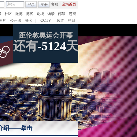
客服
设为首页
登录
注册
城
社区
微博
博客
论坛
访谈
邮箱
游戏
画片
公开课
播客
|
CCTV
频道
栏目
距伦敦奥运会开幕
还有
-5124
天
介绍——拳击