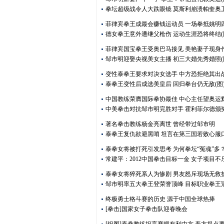
拳坛超级战令人大跌眼镜 莫斯利崩溃帕奎奥
菲律宾拳王成最会赚钱运动员 一场拳抵姚明
德女拳王意外遭继父枪伤 运动生涯恐将终结(
菲律宾国宝拳王受奥巴马接见 美艳妻子现身
邹市明迎娶央视美女主播 初三大婚先秀婚照(
变性泰拳王要求对决女选手 中方恐拒绝其出
泰拳王变性后成选美皇后 回归拳台仍无敌(图
中国教练荣膺国际拳协最佳 中心主任望奥运
中美拳击对抗邹市明完胜对手 霍利菲尔德颁
著名拳击教练杨金亮离世 曾经带过邹市明
泰拳王复仇欲避黑哨 坦言在第三国若败心服
泰拳女将被打死引发思考 为何拳坛“冤魂”多
常建平：2012中国拳击目标一金 女子项目不
泰拳女将猝死系人为惨剧 男友怒斥现场无救
邹市明率五大拳王登荣誉顶峰 目标职业拳王
终极勇士格斗赛的历史 源于中国全球热捧
[拳击]国家女子拳击队迎春晚会
[组图]泰拳教练坦言赛规有利中方 泰方提点