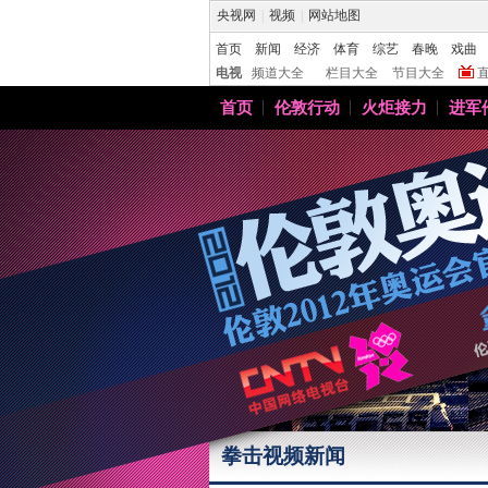
央视网
|
视频
|
网站地图
首页
新闻
经济
体育
综艺
春晚
戏曲
电视
频道大全
栏目大全
节目大全
首页
伦敦行动
火炬接力
进军
拳击视频新闻