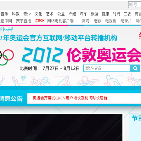
音乐
科教
青少
文化
艺术
公益
产经
汽车
旅游
健康
时尚
三农
商
直播中国
赛事直播
网络电视客户端
|
高清
电影
电视剧
纪录片
动
ий
12年奥运会官方互联网/移动平台转播机构
网民观赛热情高涨 CNTV访问时长领跑奥运网站
奥运会开幕式CNTV用户增长及访问时长居首
观赛提示：奥运分项赛事频道仅支持IE和Firefox浏览器播出。
网民观赛热情高涨 CNTV访问时长领跑奥运网站
奥运会开幕式CNTV用户增长及访问时长居首
观赛提示：奥运分项赛事频道仅支持IE和Firefox浏览器播出。