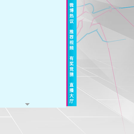
微
博
热
议
推
荐
视
频
有
奖
竞
猜
直
播
大
厅