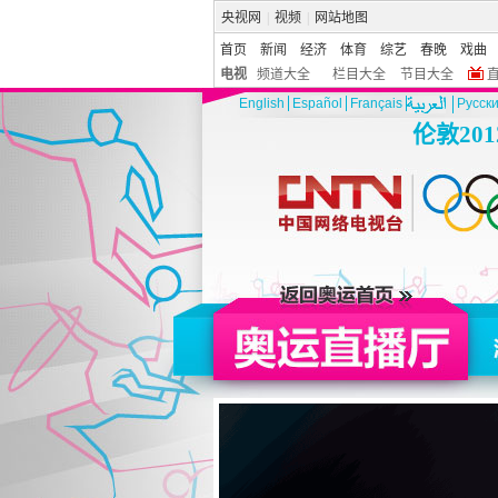
央视网
|
视频
|
网站地图
首页
新闻
经济
体育
综艺
春晚
戏曲
电视
频道大全
栏目大全
节目大全
English
Español
Français
Pусск
伦敦20