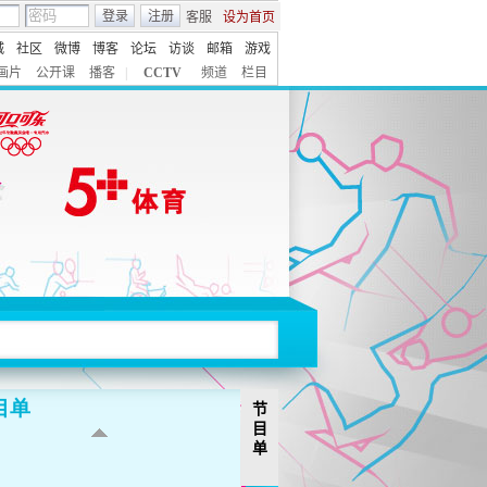
登录
注册
客服
设为首页
城
社区
微博
博客
论坛
访谈
邮箱
游戏
画片
公开课
播客
|
CCTV
频道
栏目
节
目
单