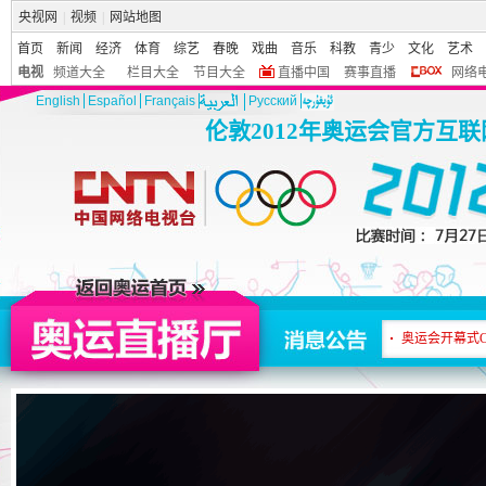
央视网
|
视频
|
网站地图
首页
新闻
经济
体育
综艺
春晚
戏曲
音乐
科教
青少
文化
艺术
电视
频道大全
栏目大全
节目大全
直播中国
赛事直播
网络
English
Español
Français
Pусский
伦敦2012年奥运会官方互
网民观赛热情高
奥运会开幕式
观赛提示：奥运
网民观赛热情高
奥运会开幕式
观赛提示：奥运