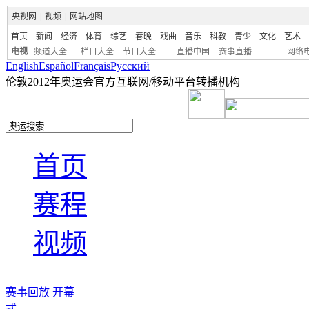
央视网
|
视频
|
网站地图
首页
新闻
经济
体育
综艺
春晚
戏曲
音乐
科教
青少
文化
艺术
电视
频道大全
栏目大全
节目大全
直播中国
赛事直播
网络
English
Español
Français
Pусский
伦敦2012年奥运会官方互联网/移动平台转播机构
首页
赛程
视频
赛事回放
开幕
式