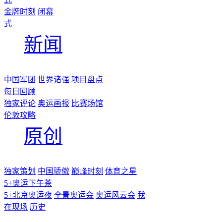
金牌时刻
闭幕
式
新闻
中国军团
世界诸强
项目盘点
每日回顾
独家评论
奥运画报
比赛场馆
伦敦攻略
原创
独家策划
中国骄傲
巅峰时刻
体育之星
5+奥运下午茶
5+北京奥运夜
全景奥运会
奥运风云会
我
在现场
历史