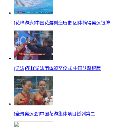
[花样游泳]中国花游创造历史 团体摘得奥运银牌
[游泳]花样游泳团体颁奖仪式 中国队获银牌
[全景奥运会]中国花游集体项目暂列第二