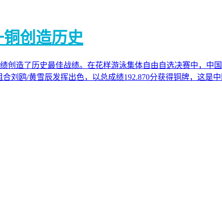
一铜创造历史
造了历史最佳战绩。在花样游泳集体自由自选决赛中，中国队发挥
合刘鸥/黄雪辰发挥出色，以总成绩192.870分获得铜牌，这