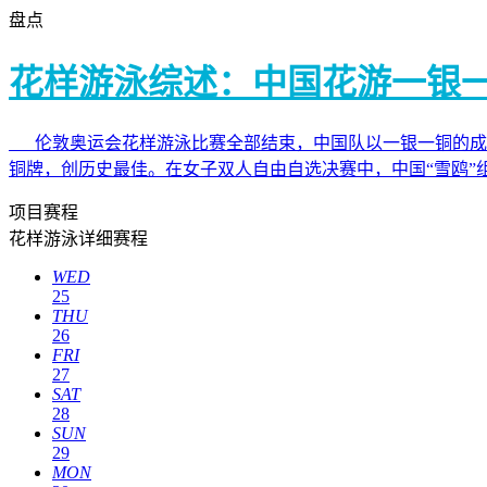
盘点
花样游泳综述：中国花游一银
伦敦奥运会花样游泳比赛全部结束，中国队以一银一铜的成绩创
铜牌，创历史最佳。在女子双人自由自选决赛中，中国“雪鸥”组
项目赛程
花样游泳详细赛程
WED
25
THU
26
FRI
27
SAT
28
SUN
29
MON