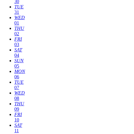
30
TUE
31
WED
01
THU
02
FRI
03
SAT
04
SUN
05
MON
06
TUE
07
WED
08
THU
09
FRI
10
SAT
11