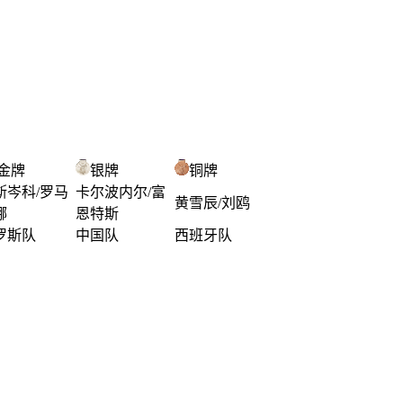
金牌
银牌
铜牌
斯岑科/罗马
卡尔波内尔/富
黄雪辰/刘鸥
娜
恩特斯
罗斯队
中国队
西班牙队