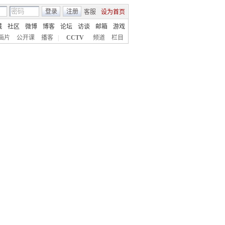
登录
注册
客服
设为首页
城
社区
微博
博客
论坛
访谈
邮箱
游戏
画片
公开课
播客
|
CCTV
频道
栏目