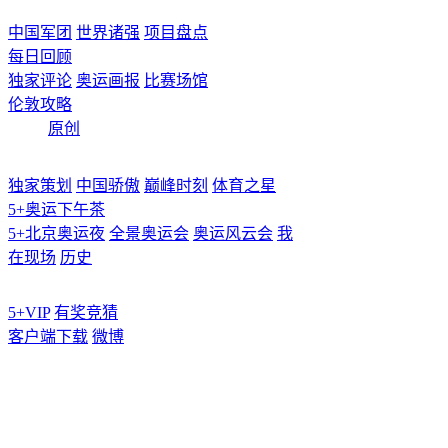
中国军团
世界诸强
项目盘点
每日回顾
独家评论
奥运画报
比赛场馆
伦敦攻略
原创
独家策划
中国骄傲
巅峰时刻
体育之星
5+奥运下午茶
5+北京奥运夜
全景奥运会
奥运风云会
我
在现场
历史
5+VIP
有奖竞猜
客户端下载
微博