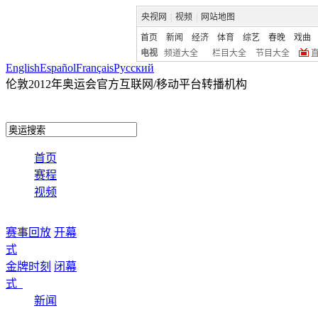
央视网
|
视频
|
网站地图
首页
新闻
经济
体育
综艺
春晚
戏曲
电视
频道大全
栏目大全
节目大全
English
Español
Français
Pусский
伦敦2012年奥运会官方互联网/移动平台转播机构
首页
赛程
视频
赛事回放
开幕
式
金牌时刻
闭幕
式
新闻