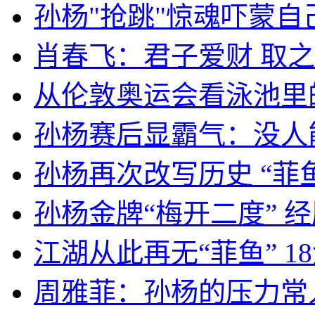
孙杨"抢跳"惊魂吓蒙自
肖春飞：君子爱财 取之
从伦敦奥运会看泳池里
孙杨赛后显霸气：没人能
孙杨再次改写历史 “菲
孙杨金牌“梅开二度” 
江湖从此再无“菲鱼” 1
周雅菲：孙杨的压力常