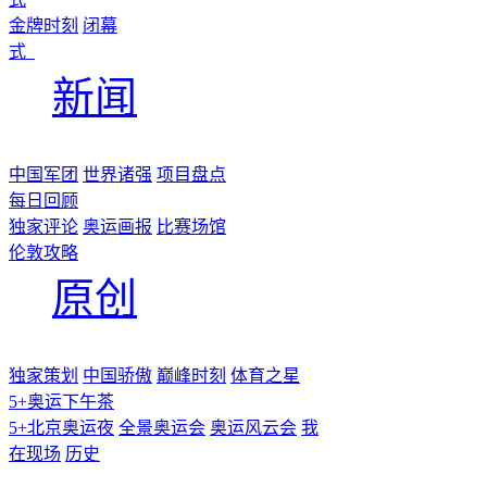
金牌时刻
闭幕
式
新闻
中国军团
世界诸强
项目盘点
每日回顾
独家评论
奥运画报
比赛场馆
伦敦攻略
原创
独家策划
中国骄傲
巅峰时刻
体育之星
5+奥运下午茶
5+北京奥运夜
全景奥运会
奥运风云会
我
在现场
历史