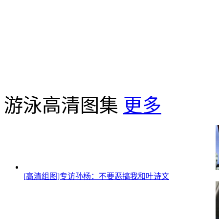
游泳高清图集
更多
[高清组图]专访孙杨：不要恶搞我和叶诗文