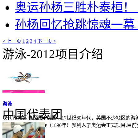
奥运孙杨三胜朴泰桓！
孙杨回忆抢跳惊魂一幕
< 上一页
1
2
3
4
下一页 >
游泳-2012项目介绍
游泳
中国代表团
现代游泳运动起源于英国。17世纪60年代，英国不少地区的
游泳从第一届奥运会（1896年）就列入了奥运会正式项目,目