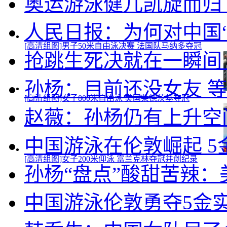
奥运游泳健儿凯旋而归
人民日报：为何对中国
[高清组图]男子50米自由泳决赛 法国队马纳多夺冠
抢跳生死决就在一瞬间
孙杨：目前还没女友 
[高清组图]女子800米自由泳 美国莱德茨基夺冠
赵薇：孙杨仍有上升空
中国游泳在伦敦崛起 5
[高清组图]女子200米仰泳 富兰克林夺冠并创纪录
孙杨“盘点”酸甜苦辣
中国游泳伦敦勇夺5金