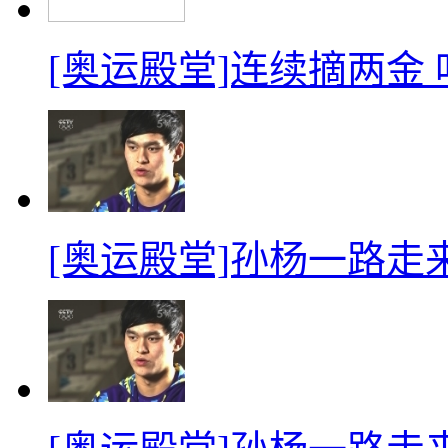
[奥运殿堂]连续摘两金
[奥运殿堂]孙杨一路走