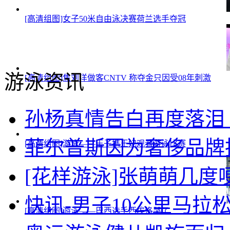
[高清组图]女子50米自由泳决赛荷兰选手夺冠
游泳资讯
[高清组图]焦刘洋做客CNTV 称夺金只因受08年刺激
孙杨真情告白再度落泪
菲尔普斯因为奢侈品牌
[高清组图]游泳——王子携王妃观看游泳比赛
[花样游泳]张萌萌几
快讯-男子10公里马拉
[高清组图]游泳——巴西选手西埃洛哭了