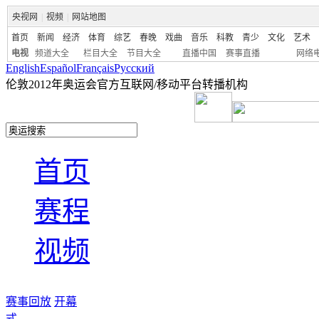
央视网
|
视频
|
网站地图
首页
新闻
经济
体育
综艺
春晚
戏曲
音乐
科教
青少
文化
艺术
电视
频道大全
栏目大全
节目大全
直播中国
赛事直播
网络
English
Español
Français
Pусский
伦敦2012年奥运会官方互联网/移动平台转播机构
首页
赛程
视频
赛事回放
开幕
式