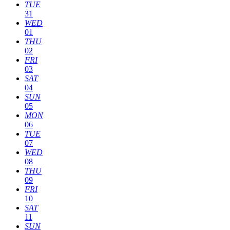
TUE
31
WED
01
THU
02
FRI
03
SAT
04
SUN
05
MON
06
TUE
07
WED
08
THU
09
FRI
10
SAT
11
SUN