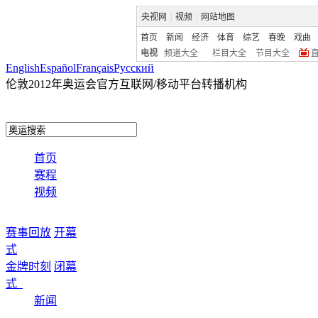
央视网
|
视频
|
网站地图
首页
新闻
经济
体育
综艺
春晚
戏曲
电视
频道大全
栏目大全
节目大全
English
Español
Français
Pусский
伦敦2012年奥运会官方互联网/移动平台转播机构
首页
赛程
视频
赛事回放
开幕
式
金牌时刻
闭幕
式
新闻