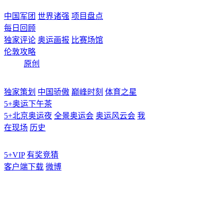
中国军团
世界诸强
项目盘点
每日回顾
独家评论
奥运画报
比赛场馆
伦敦攻略
原创
独家策划
中国骄傲
巅峰时刻
体育之星
5+奥运下午茶
5+北京奥运夜
全景奥运会
奥运风云会
我
在现场
历史
5+VIP
有奖竞猜
客户端下载
微博