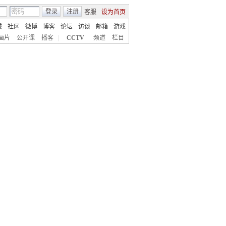
登录
注册
客服
设为首页
城
社区
微博
博客
论坛
访谈
邮箱
游戏
画片
公开课
播客
|
CCTV
频道
栏目