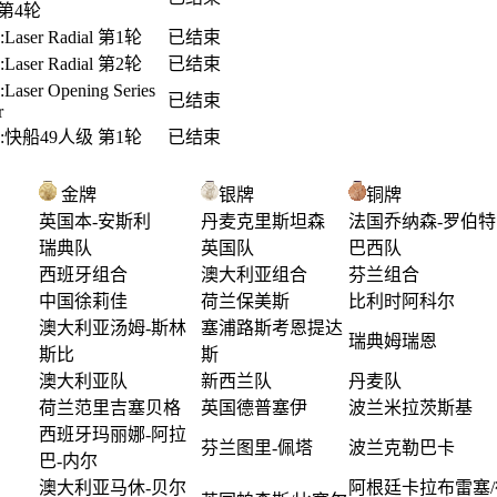
r 第4轮
Laser Radial 第1轮
已结束
Laser Radial 第2轮
已结束
aser Opening Series
已结束
r
:快船49人级 第1轮
已结束
:快船49人级 第2轮
已结束
Elliott 6m 女子比赛
已结束
金牌
银牌
铜牌
:男子帆板 第1轮
已结束
英国本-安斯利
丹麦克里斯坦森
法国乔纳森-罗伯特
:男子帆板 第2轮
已结束
瑞典队
英国队
巴西队
:女子帆板 第1轮
已结束
西班牙组合
澳大利亚组合
芬兰组合
:女子帆板 第2轮
已结束
中国徐莉佳
荷兰保美斯
比利时阿科尔
:重量级艇芬兰人级
澳大利亚汤姆-斯林
塞浦路斯考恩提达
已结束
瑞典姆瑞恩
轮
斯比
斯
:重量级艇芬兰人级
澳大利亚队
新西兰队
丹麦队
已结束
轮
荷兰范里吉塞贝格
英国德普塞伊
波兰米拉茨斯基
tar Opening Series
西班牙玛丽娜-阿拉
已结束
芬兰图里-佩塔
波兰克勒巴卡
r 第5轮
巴-内尔
tar Opening Series
澳大利亚马休-贝尔
阿根廷卡拉布雷塞/
已结束