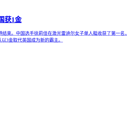
国获1金
特兰港结束。中国选手徐莉佳在激光雷迪尔女子单人艇收获了第一
队以3金取代英国成为新的霸主。