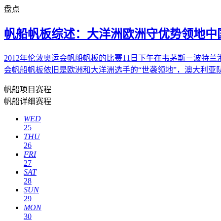
盘点
帆船帆板综述：大洋洲欧洲守优势领地中
2012年伦敦奥运会帆船帆板的比赛11日下午在韦茅斯－波
会帆船帆板依旧是欧洲和大洋洲选手的“世袭领地”，澳大利亚
帆船项目赛程
帆船详细赛程
WED
25
THU
26
FRI
27
SAT
28
SUN
29
MON
30