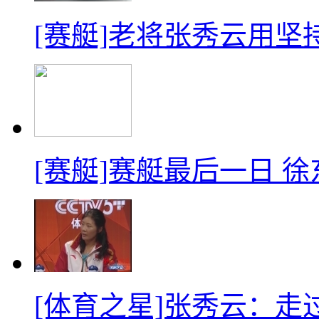
[赛艇]老将张秀云用坚
[赛艇]赛艇最后一日 
[体育之星]张秀云：走