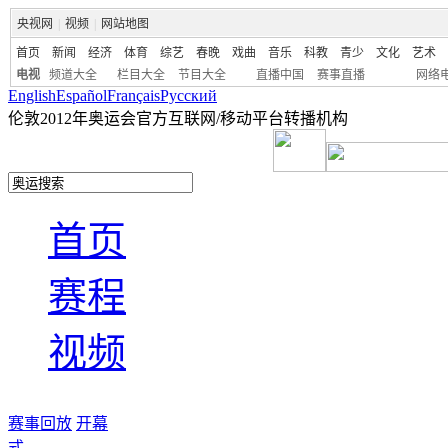
央视网
|
视频
|
网站地图
首页
新闻
经济
体育
综艺
春晚
戏曲
音乐
科教
青少
文化
艺术
电视
频道大全
栏目大全
节目大全
直播中国
赛事直播
网络
English
Español
Français
Pусский
伦敦2012年奥运会官方互联网/移动平台转播机构
首页
赛程
视频
赛事回放
开幕
式