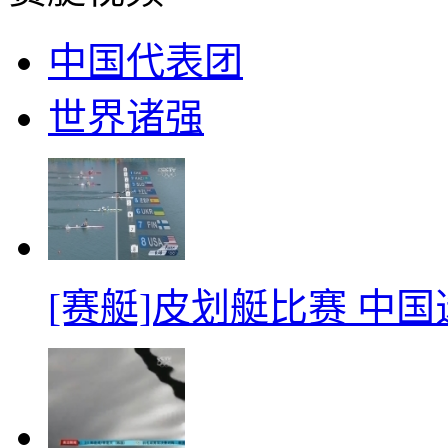
中国代表团
世界诸强
[赛艇]皮划艇比赛 中