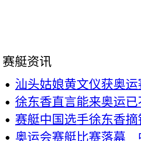
赛艇资讯
汕头姑娘黄文仪获奥运
徐东香直言能来奥运已
赛艇中国选手徐东香摘
奥运会赛艇比赛落幕 