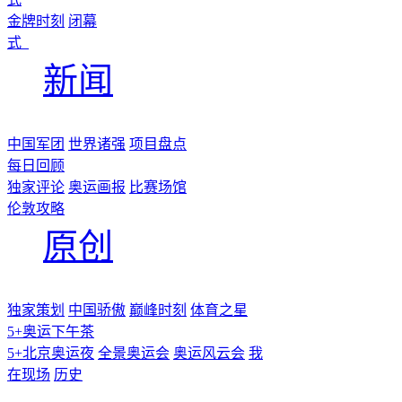
金牌时刻
闭幕
式
新闻
中国军团
世界诸强
项目盘点
每日回顾
独家评论
奥运画报
比赛场馆
伦敦攻略
原创
独家策划
中国骄傲
巅峰时刻
体育之星
5+奥运下午茶
5+北京奥运夜
全景奥运会
奥运风云会
我
在现场
历史