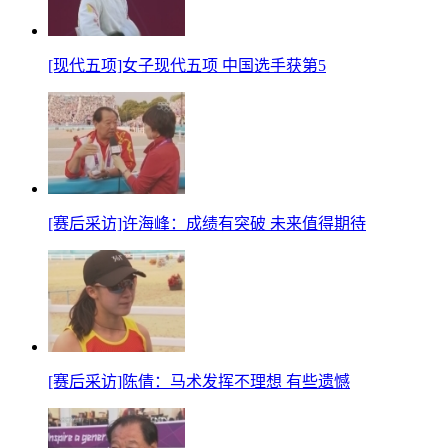
[现代五项]女子现代五项 中国选手获第5
[赛后采访]许海峰：成绩有突破 未来值得期待
[赛后采访]陈倩：马术发挥不理想 有些遗憾