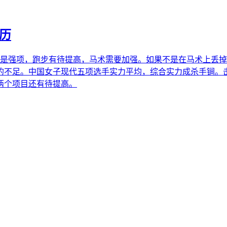
历
项，跑步有待提高，马术需要加强。如果不是在马术上丢掉的
的不足。中国女子现代五项选手实力平均，综合实力成杀手锏。
两个项目还有待提高。