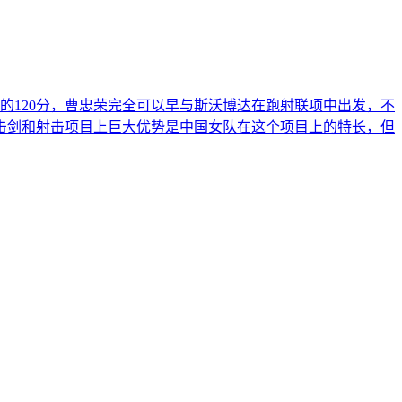
120分，曹忠荣完全可以早与斯沃博达在跑射联项中出发，不
击剑和射击项目上巨大优势是中国女队在这个项目上的特长，但