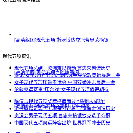
[高清组图]现代五项 斯沃博达夺冠曹忠荣摘银
现代五项资讯
现代五项总结：欧洲难以撼动 曹忠荣创造历史
[高清组图]现代五项之险情瞬间
快讯-女子现代五项立陶宛选手夺伦敦奥运最后一金
女子现代五项压轴奥运会 中国双娇冲击最后一金
伦敦奥运赛事“压台戏”女子现代五项值得期待
陈倩与现代五项奖牌擦肩而过 “马到未成功”
[高清组图]现代五项之跑射联项-跑步
苗禕骅踏足现代五项歪打正着 亚运首金创造历史
奥运会男子现代五项 曹忠荣摘银捷克选手夺冠
中国现代五项奥运阵容出炉 世界冠军冲击历史