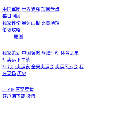
中国军团
世界诸强
项目盘点
每日回顾
独家评论
奥运画报
比赛场馆
伦敦攻略
原创
独家策划
中国骄傲
巅峰时刻
体育之星
5+奥运下午茶
5+北京奥运夜
全景奥运会
奥运风云会
我
在现场
历史
5+VIP
有奖竞猜
客户端下载
微博