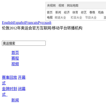
央视网
|
视频
|
网站地图
首页
新闻
经济
体育
综艺
春晚
戏曲
电视
频道大全
栏目大全
节目大全
English
Español
Français
Pусский
伦敦2012年奥运会官方互联网/移动平台转播机构
首页
赛程
视频
赛事回放
开幕
式
金牌时刻
闭幕
式
新闻