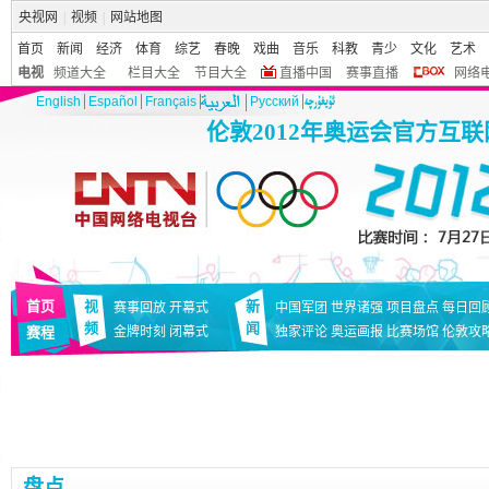
央视网
|
视频
|
网站地图
首页
新闻
经济
体育
综艺
春晚
戏曲
音乐
科教
青少
文化
艺术
电视
频道大全
栏目大全
节目大全
直播中国
赛事直播
网络
English
Español
Français
Pусский
伦敦2012年奥运会官方互
首页
视
新
赛事回放
开幕式
中国军团
世界诸强
项目盘点
每日回
频
闻
赛程
金牌时刻
闭幕式
独家评论
奥运画报
比赛场馆
伦敦攻
盘点