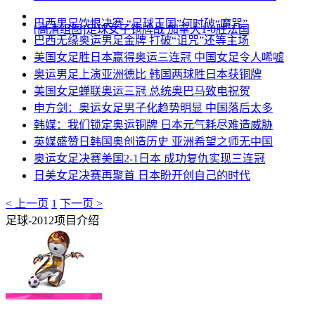
巴西男足饮恨决赛 “足球王国”何时破“魔咒”
[高清组图]足球女子铜牌战 加拿大1-0胜法国
巴西无缘奥运男足金牌 打破“诅咒”还等主场
美国女足胜日本赢得奥运三连冠 中国女足令人唏嘘
奥运男足上演亚洲德比 韩国两球胜日本获铜牌
美国女足蝉联奥运三冠 总统奥巴马致电祝贺
申方剑：奥运女足男子化趋势明显 中国落后太多
韩媒：我们锁定奥运铜牌 日本元气耗尽难造威胁
英媒盛赞日韩国奥创造历史 亚洲希望之师无中国
奥运女足决赛美国2-1日本 成功复仇实现三连冠
日美女足决赛再聚首 日本盼开创自己的时代
< 上一页
1
下一页 >
足球-2012项目介绍