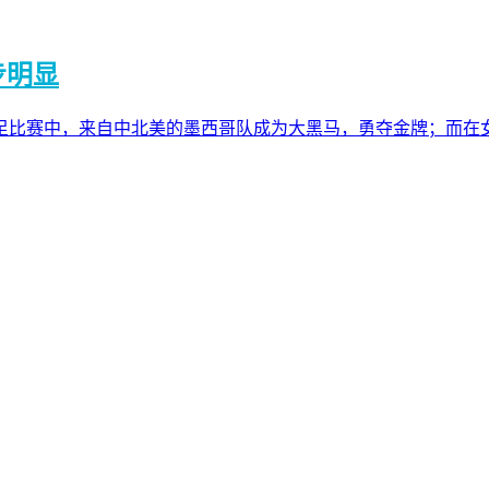
步明显
足比赛中，来自中北美的墨西哥队成为大黑马，勇夺金牌；而在