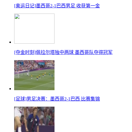
[奥运日记]墨西哥2-1巴西男足 收获第一金
[夺金时刻]佩拉尔塔独中两球 墨西哥队夺得冠军
[足球]男足决赛：墨西哥2-1巴西 比赛集锦