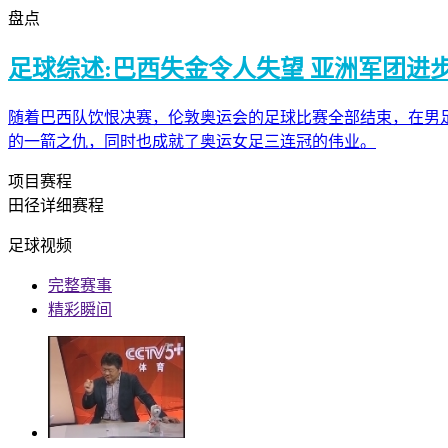
盘点
足球综述:巴西失金令人失望 亚洲军团进
随着巴西队饮恨决赛，伦敦奥运会的足球比赛全部结束，在男
的一箭之仇，同时也成就了奥运女足三连冠的伟业。
项目赛程
田径详细赛程
足球视频
完整赛事
精彩瞬间