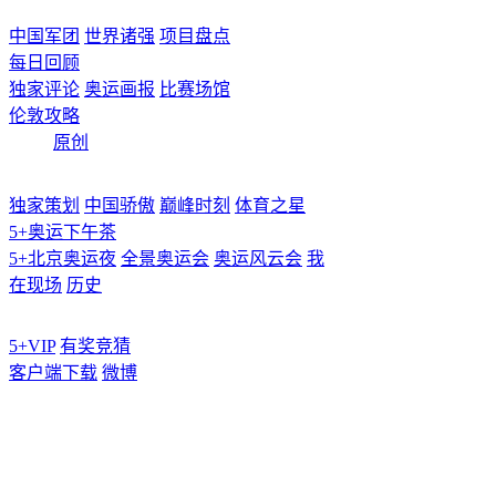
中国军团
世界诸强
项目盘点
每日回顾
独家评论
奥运画报
比赛场馆
伦敦攻略
原创
独家策划
中国骄傲
巅峰时刻
体育之星
5+奥运下午茶
5+北京奥运夜
全景奥运会
奥运风云会
我
在现场
历史
5+VIP
有奖竞猜
客户端下载
微博