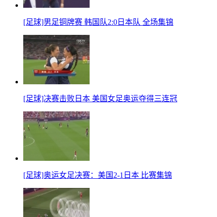
[足球]男足铜牌赛 韩国队2:0日本队 全场集锦
[足球]决赛击败日本 美国女足奥运夺得三连冠
[足球]奥运女足决赛：美国2-1日本 比赛集锦