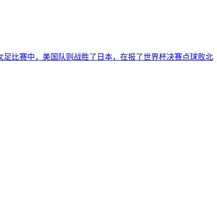
女足比赛中，美国队则战胜了日本，在报了世界杯决赛点球败北