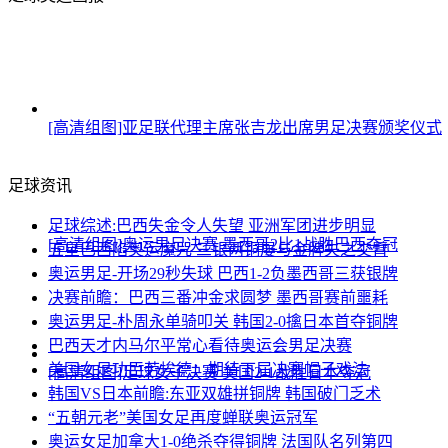
[高清组图]亚足联代理主席张吉龙出席男足决赛颁奖仪式
足球资讯
足球综述:巴西失金令人失望 亚洲军团进步明显
[高清组图]奥运男足决赛 墨西哥2比1战胜巴西夺冠
五星巴西陷奥运魔咒 三银两铜屡与金牌失之交臂
奥运男足-开场29秒失球 巴西1-2负墨西哥三获银牌
决赛前瞻：巴西三番冲金求圆梦 墨西哥赛前噩耗
奥运男足-朴周永单骑叩关 韩国2-0擒日本首夺铜牌
巴西天才内马尔平常心看待奥运会男足决赛
美国女足功臣劳埃德：期待下届决赛帽子戏法
[高清组图]足球女子决赛 美国2-1战胜日本夺冠
韩国VS日本前瞻:东亚双雄拼铜牌 韩国破门乏术
“五朝元老”美国女足再度蝉联奥运冠军
奥运女足加拿大1-0绝杀夺得铜牌 法国队名列第四