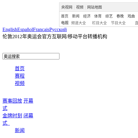
央视网
|
视频
|
网站地图
首页
新闻
经济
体育
综艺
春晚
戏曲
电视
频道大全
栏目大全
节目大全
English
Español
Français
Pусский
伦敦2012年奥运会官方互联网/移动平台转播机构
首页
赛程
视频
赛事回放
开幕
式
金牌时刻
闭幕
式
新闻