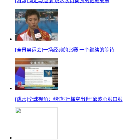
[游泳]满足与遗憾 跳水队员秦凯的伦敦故事
[全景奥运会]一场经典的比赛 一个继续的等待
[跳水]全球视角：鲍迪亚“横空出世”邱波心服口服