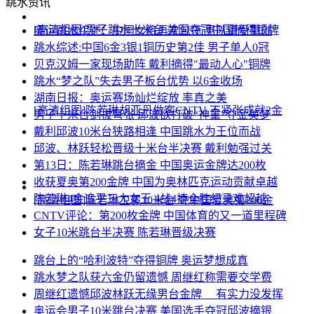
跳水资讯
[高清组图]男子跳水十米台 美国夺冠中国摘得银牌
奥运跳水综述：中国女将再次包揽 男队遭受重创
跳水综述:中国6金3银1铜历史第2佳 男子单人0冠
贝克汉姆一家现场助阵 戴利摘得"最动人心"铜牌
跳水“梦之队”失去男子板台优势 以6金收场
湖南日报：奥运赛场灿烂绽放 率真之美
[高清组图]陈若琳胡亚丹做客CNTV 不紧张成就2金
男子十米台剑拔弩张 邱波欲打破“神童”夺金美梦
戴利邱波10米台狭路相逢 中国跳水为王位而战
邱波、林跃轻松晋级十米台半决赛 戴利勉强过关
第13日：陈若琳跳台摘金 中国奥运金牌达200枚
收获夏奥第200金牌 中国为奥林匹克运动贡献卓越
陈若琳4金追平三大女王 4战4捷全胜纪录难超越
[高清组图]陈若琳卫冕10米台 夺中国夏奥第200金
CNTV评论：第200枚金牌 中国体育的又一道里程碑
女子10米跳台半决赛 陈若琳晋级决赛
跳台上的“哈利波特”夺得铜牌 奥运梦想成真
跳水梦之队获六金仍留遗憾 周继红称需要交学费
周继红遗憾邱波林跃无缘男台金牌 有实力没发挥
奥运会男子10米跳台决赛 美国选手夺冠邱波摘银