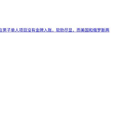
国队在男子单人项目没有金牌入账，软肋尽显，而美国和俄罗斯两