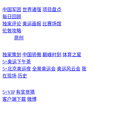
中国军团
世界诸强
项目盘点
每日回顾
独家评论
奥运画报
比赛场馆
伦敦攻略
原创
独家策划
中国骄傲
巅峰时刻
体育之星
5+奥运下午茶
5+北京奥运夜
全景奥运会
奥运风云会
我
在现场
历史
5+VIP
有奖竞猜
客户端下载
微博