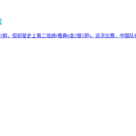
金
银3铜，但却是史上第二佳绩(雅典6金2银1铜)。这次比赛，中