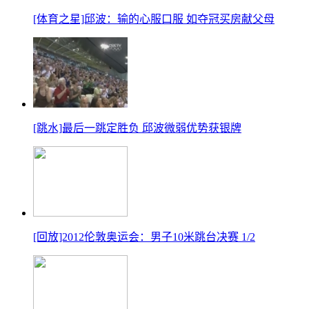
[体育之星]邱波：输的心服口服 如夺冠买房献父母
[跳水]最后一跳定胜负 邱波微弱优势获银牌
[回放]2012伦敦奥运会：男子10米跳台决赛 1/2