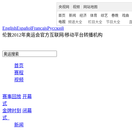
央视网
|
视频
|
网站地图
首页
新闻
经济
体育
综艺
春晚
戏曲
电视
频道大全
栏目大全
节目大全
English
Español
Français
Pусский
伦敦2012年奥运会官方互联网/移动平台转播机构
首页
赛程
视频
赛事回放
开幕
式
金牌时刻
闭幕
式
新闻