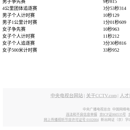
男子争先赛
9秒815
4公里团体追逐赛
3分53秒314
男子个人计时赛
10秒129
男子1公里计时赛
1分01秒609
女子争先赛
10秒963
女子个人计时赛
11秒212
女子个人追逐赛
3分30秒816
女子500米计时赛
33秒952
中央电视台网站
|
关于CCTV.com
|
人才
中央广播电视总台 中国网络电
违法和不良信息举报
京ICP证060535号
网上传播视听节目许可证号 0102004
新出网证（京）字0