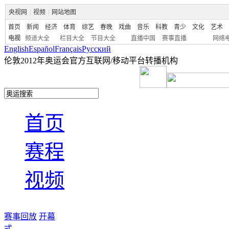
央视网
|
视频
|
网站地图
首页
新闻
经济
体育
综艺
春晚
戏曲
音乐
科教
青少
文化
艺术
电视
频道大全
栏目大全
节目大全
直播中国
赛事直播
网络
English
Español
Français
Pусский
伦敦2012年奥运会官方互联网/移动平台转播机构
首页
赛程
视频
赛事回放
开幕
式