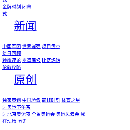
金牌时刻
闭幕
式
新闻
中国军团
世界诸强
项目盘点
每日回顾
独家评论
奥运画报
比赛场馆
伦敦攻略
原创
独家策划
中国骄傲
巅峰时刻
体育之星
5+奥运下午茶
5+北京奥运夜
全景奥运会
奥运风云会
我
在现场
历史