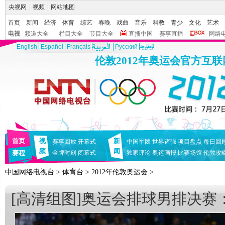
央视网
|
视频
|
网站地图
首页
新闻
经济
体育
综艺
春晚
戏曲
音乐
科教
青少
文化
艺术
电视
频道大全
栏目大全
节目大全
直播中国
赛事直播
网络
English
Español
Français
Pусский
伦敦2012年奥运会官方互
首页
视
新
赛事回放
开幕式
中国军团
世界诸强
项目盘点
每日回
频
闻
赛程
金牌时刻
闭幕式
独家评论
奥运画报
比赛场馆
伦敦攻
中国网络电视台
>
体育台
>
2012年伦敦奥运会
>
[高清组图]奥运会排球男排决赛