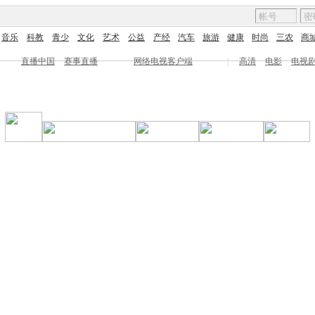
音乐
科教
青少
文化
艺术
公益
产经
汽车
旅游
健康
时尚
三农
商
直播中国
赛事直播
网络电视客户端
|
高清
电影
电视