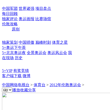
中国军团
世界诸强
项目盘点
每日回顾
独家评论
奥运画报
比赛场馆
伦敦攻略
原创
独家策划
中国骄傲
巅峰时刻
体育之星
5+奥运下午茶
5+北京奥运夜
全景奥运会
奥运风云会
我
在现场
历史
5+VIP
有奖竞猜
客户端下载
微博
中国网络电视台
>
体育台
>
2012年伦敦奥运会
>
播放
收藏
分享