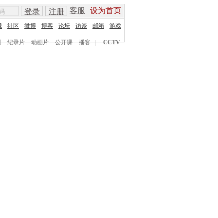
客服
设为首页
登录
注册
城
社区
微博
博客
论坛
访谈
邮箱
游戏
剧
纪录片
动画片
公开课
播客
|
CCTV