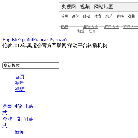
央视网
|
视频
|
网站地图
首页
新闻
经济
体育
综艺
春晚
戏曲
电视
频道大全
栏目大全
节目大全
频道
栏目
English
Español
Français
Pусский
伦敦2012年奥运会官方互联网/移动平台转播机构
首页
赛程
视频
赛事回放
开幕
式
金牌时刻
闭幕
式
新闻