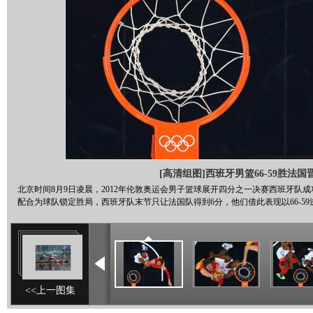
[高清组图]西班牙男篮66-59胜法国晋
北京时间8月9日凌晨，2012年伦敦奥运会男子篮球展开四分之一决赛西班牙队
配合为球队锁定胜局，西班牙队末节只让法国队得到6分，他们借此表现以66-
<<上一图集