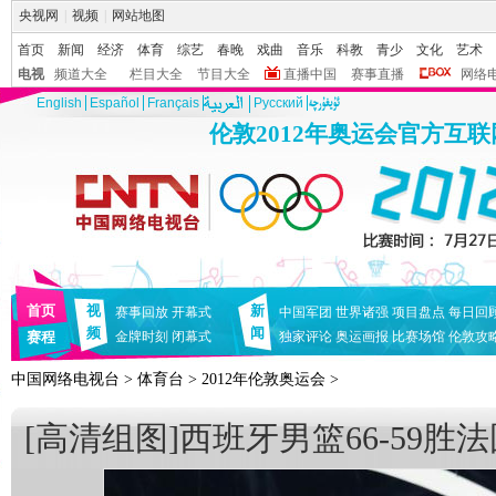
央视网
|
视频
|
网站地图
首页
新闻
经济
体育
综艺
春晚
戏曲
音乐
科教
青少
文化
艺术
电视
频道大全
栏目大全
节目大全
直播中国
赛事直播
网络
English
Español
Français
Pусский
伦敦2012年奥运会官方互
首页
视
新
赛事回放
开幕式
中国军团
世界诸强
项目盘点
每日回
频
闻
赛程
金牌时刻
闭幕式
独家评论
奥运画报
比赛场馆
伦敦攻
中国网络电视台
>
体育台
>
2012年伦敦奥运会
>
[高清组图]西班牙男篮66-59胜