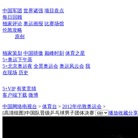
中国军团
世界诸强
项目盘点
每日回顾
独家评论
奥运画报
比赛场馆
伦敦攻略
原创
独家策划
中国骄傲
巅峰时刻
体育之星
5+奥运下午茶
5+北京奥运夜
全景奥运会
奥运风云会
我
在现场
历史
5+VIP
有奖竞猜
客户端下载
微博
中国网络电视台
>
体育台
>
2012年伦敦奥运会
>
[高清组图]中国队晋级乒乓球男子团体决赛
播放
收藏
分享