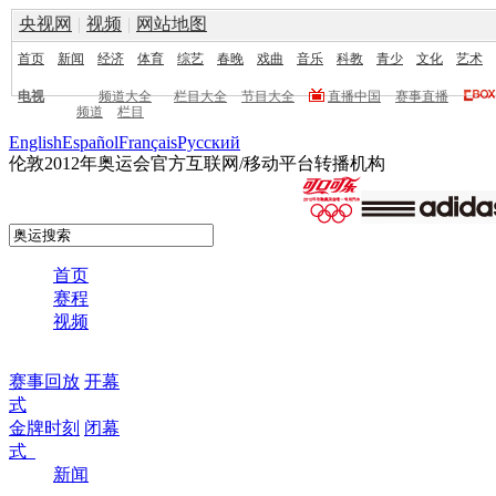
央视网
|
视频
|
网站地图
首页
新闻
经济
体育
综艺
春晚
戏曲
音乐
科教
青少
文化
艺术
电视
频道大全
栏目大全
节目大全
直播中国
赛事直播
频道
栏目
English
Español
Français
Pусский
伦敦2012年奥运会官方互联网/移动平台转播机构
首页
赛程
视频
赛事回放
开幕
式
金牌时刻
闭幕
式
新闻