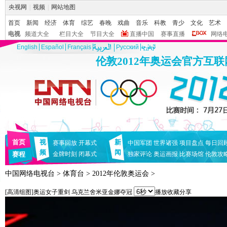
央视网
|
视频
|
网站地图
首页
新闻
经济
体育
综艺
春晚
戏曲
音乐
科教
青少
文化
艺术
电视
频道大全
栏目大全
节目大全
直播中国
赛事直播
网络
English
Español
Français
Pусский
伦敦2012年奥运会官方互
首页
视
新
赛事回放
开幕式
中国军团
世界诸强
项目盘点
每日回
频
闻
赛程
金牌时刻
闭幕式
独家评论
奥运画报
比赛场馆
伦敦攻
中国网络电视台
>
体育台
>
2012年伦敦奥运会
>
[高清组图]奥运女子重剑 乌克兰舍米亚金娜夺冠
播放
收藏
分享