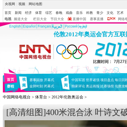
央视网
|
视频
|
网站地图
首页
新闻
经济
体育
综艺
春晚
戏曲
音乐
科教
青少
文化
艺术
电视
频道大全
栏目大全
节目大全
直播中国
赛事直播
网络
English
Español
Français
Pусский
伦敦2012年奥运会官方互
首页
视
新
赛事回放
开幕式
中国军团
世界诸强
项目盘点
每日回
频
闻
赛程
金牌时刻
闭幕式
独家评论
奥运画报
比赛场馆
伦敦攻
中国网络电视台
>
体育台
>
2012年伦敦奥运会
>
[高清组图]400米混合泳 叶诗