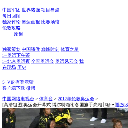
中国军团
世界诸强
项目盘点
每日回顾
独家评论
奥运画报
比赛场馆
伦敦攻略
原创
独家策划
中国骄傲
巅峰时刻
体育之星
5+奥运下午茶
5+北京奥运夜
全景奥运会
奥运风云会
我
在现场
历史
5+VIP
有奖竞猜
客户端下载
微博
中国网络电视台
>
体育台
>
2012年伦敦奥运会
>
[高清组图]奥运会开幕式 博尔特领衔各国旗手亮相
播放