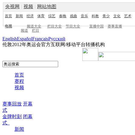
央视网
|
视频
|
网站地图
首页
新闻
经济
体育
综艺
春晚
戏曲
音乐
科教
青少
文化
艺术
电视
频道大全
栏目大全
节目大全
直播中国
赛事直播
频道
栏目
English
Español
Français
Pусский
伦敦2012年奥运会官方互联网/移动平台转播机构
首页
赛程
视频
赛事回放
开幕
式
金牌时刻
闭幕
式
新闻