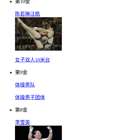
第
10
金
陈若琳汪皓
女子双人10米台
第
9
金
体操男队
体操男子团体
第
8
金
李雪英