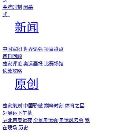
金牌时刻
闭幕
式
新闻
中国军团
世界诸强
项目盘点
每日回顾
独家评论
奥运画报
比赛场馆
伦敦攻略
原创
独家策划
中国骄傲
巅峰时刻
体育之星
5+奥运下午茶
5+北京奥运夜
全景奥运会
奥运风云会
我
在现场
历史