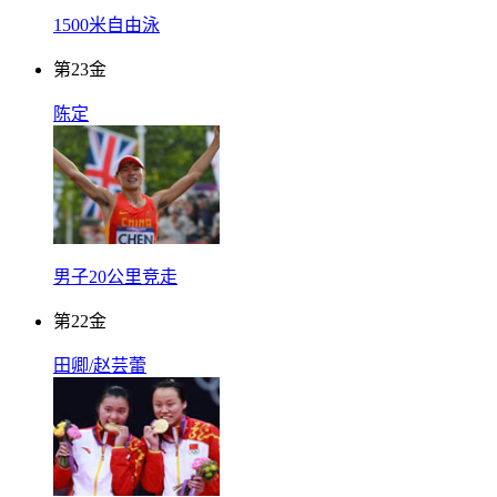
1500米自由泳
第
23
金
陈定
男子20公里竞走
第
22
金
田卿/赵芸蕾