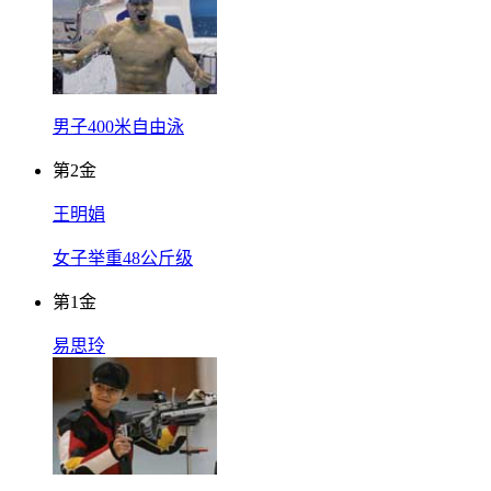
男子400米自由泳
第
2
金
王明娟
女子举重48公斤级
第
1
金
易思玲