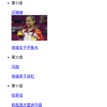
第
33
金
邓琳琳
体操女子平衡木
第
32
金
冯喆
体操男子双杠
第
31
金
徐莉佳
帆船激光雷迪尔级