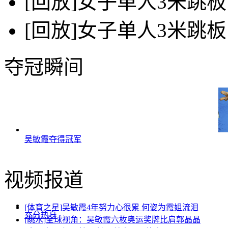
[回放]女子单人3米跳板
[回放]女子单人3米跳板
夺冠瞬间
吴敏霞夺得冠军
视频报道
[体育之星]吴敏霞4年努力心很累 何姿为霞姐流泪
充分热身
[跳水]全球视角：吴敏霞六枚奥运奖牌比肩郭晶晶