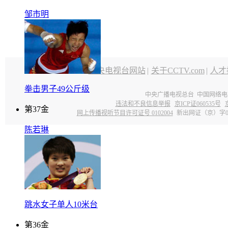
邹市明
中央电视台网站
|
关于CCTV.com
|
人才
拳击男子49公斤级
中央广播电视总台 中国网络电
违法和不良信息举报
京ICP证060535号
第
37
金
网上传播视听节目许可证号 0102004
新出网证（京）字0
陈若琳
跳水女子单人10米台
第
36
金