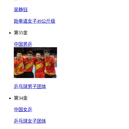
吴静钰
跆拳道女子49公斤级
第
35
金
中国男乒
乒乓球男子团体
第
34
金
中国女乒
乒乓球女子团体