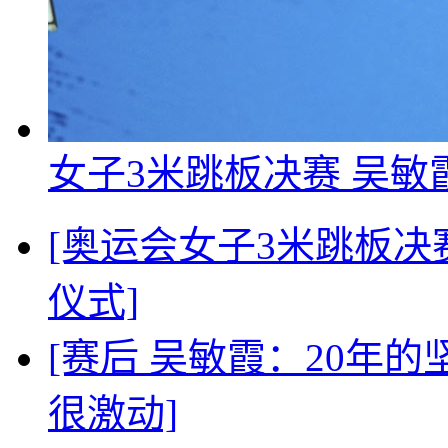
女子3米跳板决赛 吴敏
[奥运会女子3米跳板决
仪式]
[赛后 吴敏霞：20年的
很激动]