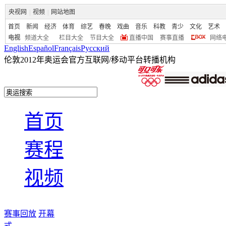
央视网
|
视频
|
网站地图
首页
新闻
经济
体育
综艺
春晚
戏曲
音乐
科教
青少
文化
艺术
电视
频道大全
栏目大全
节目大全
直播中国
赛事直播
网络
English
Español
Français
Pусский
伦敦2012年奥运会官方互联网/移动平台转播机构
首页
赛程
视频
赛事回放
开幕
式