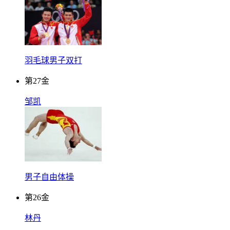
羽毛球男子双打
第
27
金
邹凯
男子自由体操
第
26
金
林丹