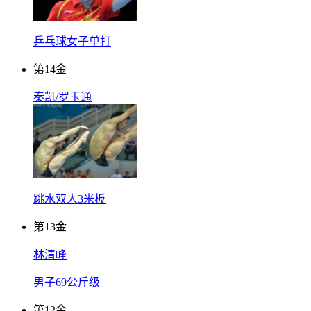
乒乓球女子单打
第
14
金
秦凯/罗玉通
跳水双人3米板
第
13
金
林清峰
男子69公斤级
第
12
金