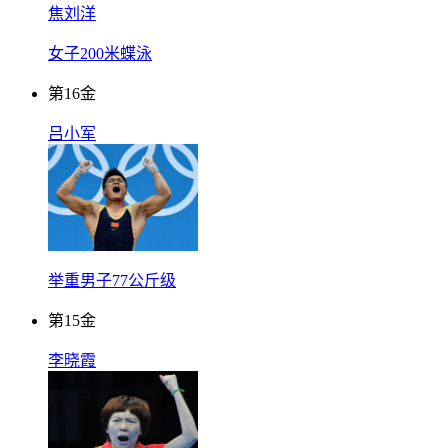
焦刘洋
女子200米蝶泳
第
16
金
吕小军
举重男子77公斤级
第
15
金
李晓霞