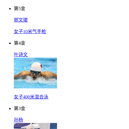
第
5
金
郭文珺
女子10米气手枪
第
4
金
叶诗文
女子400米混合泳
第
3
金
孙杨