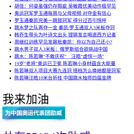
胡佳：何姿虽强仍存瑕疵 吴敏霞优美动作极罕见
奥运冠军罗玉通每周与父母视频 对夺金有信心
罗玉通秦凯完美一跳锁冠军 得分过百引惊呼
跳水梦之队再夺一金 秦凯/罗玉通双人3米板夺冠
韩乔生带头为叶诗文出头 铿锵发言喝退西方记者
周继红训练罕见发飙批秦凯：你以为自己还小?
跳水男子双人3米板：俄罗斯组合欲挑战中国
跳水：陈若琳“不敢庆祝” 汪皓“虚惊一场”
19岁"老将"奥运已卫冕 陈若琳小身材蕴含大能量
陈若琳双人项目大赛九连冠 搭档怎么换她都是冠军
陈若琳汪皓10米台折桂 中国跳水独揽四届金牌
我来加油