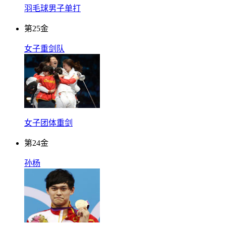
羽毛球男子单打
第
25
金
女子重剑队
女子团体重剑
第
24
金
孙杨