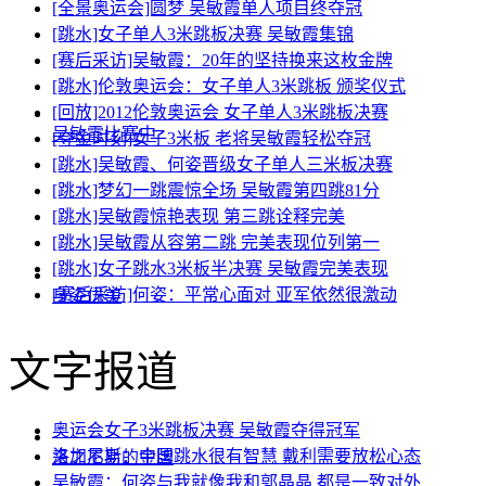
[全景奥运会]圆梦 吴敏霞单人项目终夺冠
[跳水]女子单人3米跳板决赛 吴敏霞集锦
[赛后采访]吴敏霞：20年的坚持换来这枚金牌
[跳水]伦敦奥运会：女子单人3米跳板 颁奖仪式
[回放]2012伦敦奥运会 女子单人3米跳板决赛
吴敏霞比赛中
[夺金时刻]女子3米板 老将吴敏霞轻松夺冠
[跳水]吴敏霞、何姿晋级女子单人三米板决赛
[跳水]梦幻一跳震惊全场 吴敏霞第四跳81分
[跳水]吴敏霞惊艳表现 第三跳诠释完美
[跳水]吴敏霞从容第二跳 完美表现位列第一
[跳水]女子跳水3米板半决赛 吴敏霞完美表现
[赛后采访]何姿：平常心面对 亚军依然很激动
身姿优美
文字报道
奥运会女子3米跳板决赛 吴敏霞夺得冠军
洛加尼斯：中国跳水很有智慧 戴利需要放松心态
来之不易的金牌
吴敏霞：何姿与我就像我和郭晶晶 都是一致对外