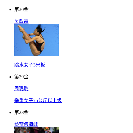
第
30
金
吴敏霞
跳水女子3米板
第
29
金
周璐璐
举重女子75公斤以上级
第
28
金
蔡赟傅海峰