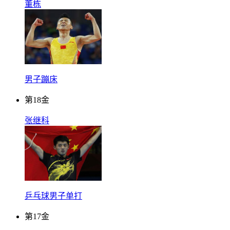
董栋
男子蹦床
第
18
金
张继科
乒乓球男子单打
第
17
金