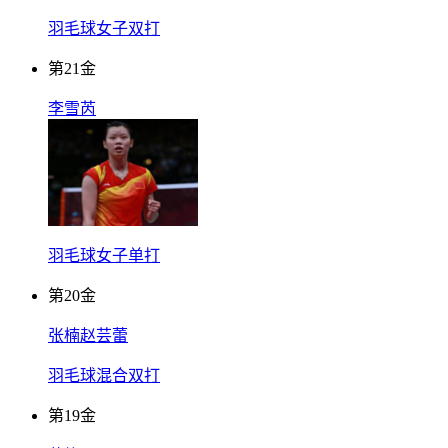
羽毛球女子双打
第
21
金
李雪芮
羽毛球女子单打
第
20
金
张楠赵芸蕾
羽毛球混合双打
第
19
金