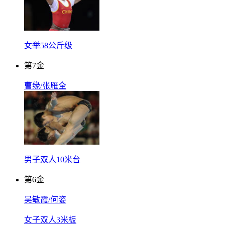
女举58公斤级
第
7
金
曹缘/张雁全
男子双人10米台
第
6
金
吴敏霞/何姿
女子双人3米板