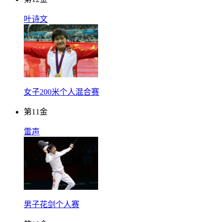
叶诗文
女子200米个人混合赛
第
11
金
雷声
男子花剑个人赛