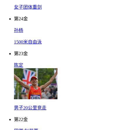
女子团体重剑
第
24
金
孙杨
1500米自由泳
第
23
金
陈定
男子20公里竞走
第
22
金