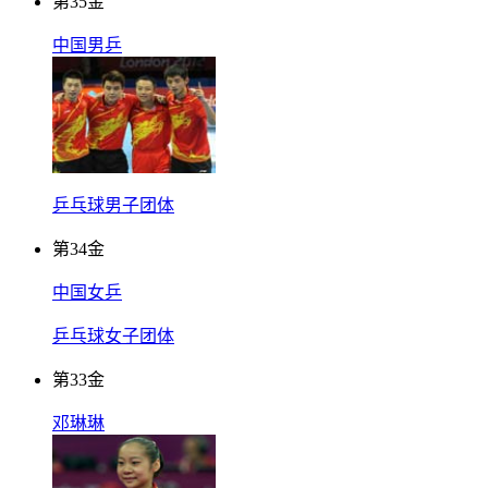
第
35
金
中国男乒
乒乓球男子团体
第
34
金
中国女乒
乒乓球女子团体
第
33
金
邓琳琳