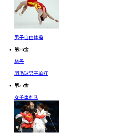
男子自由体操
第
26
金
林丹
羽毛球男子单打
第
25
金
女子重剑队