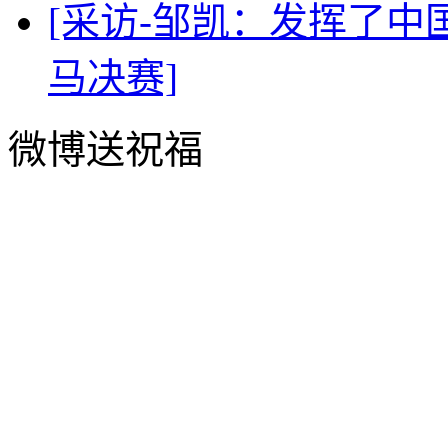
[采访-邹凯：发挥了中
马决赛]
微博送祝福