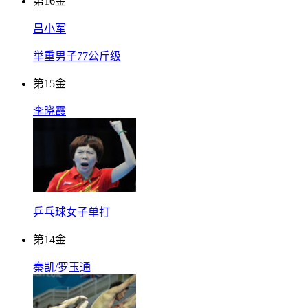
第
16
金
吕小军
举重男子77公斤级
第
15
金
李晓霞
乒乓球女子单打
第
14
金
秦凯/罗玉通