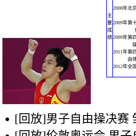
2008年
主
要
2009年
成
绩
2009年
2011年
由
2012年
[回放]男子自由操决赛
[回放]伦敦奥运会 男