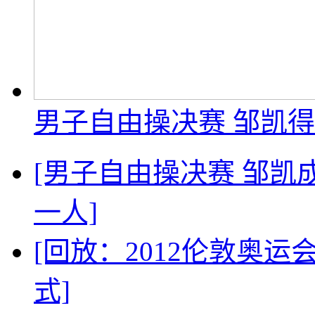
男子自由操决赛 邹凯得分
[男子自由操决赛 邹凯
一人]
[回放：2012伦敦奥运
式]