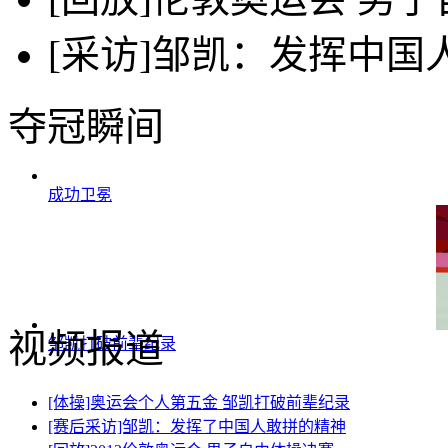
[采访]邹凯：发挥中国
夺冠瞬间
成功卫冕
视频报道
邹凯打破前辈纪录
[体操]奥运会个人第五金 邹凯打破前辈纪录
[赛后采访]邹凯：发挥了中国人敢拼的精神