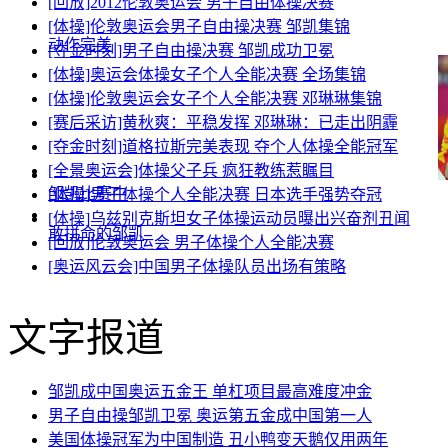
[回放]2012伦敦奥运会 男子自由体操决赛
[体操]伦敦奥运会男子自由操决赛 邹凯集锦
动作完美
[夺金时刻]男子自由操决赛 邹凯成功卫冕
[体操]奥运会体操女子个人全能决赛 全场集锦
[体操]伦敦奥运会女子个人全能决赛 邓琳琳集锦
[赛后采访]黄秋爽：平稳发挥 邓琳琳：已走出阴霾
[夺金时刻]道格拉斯完美表现 夺个人体操全能冠军
[全景奥运会]体操父子兵 疯狂教练惹瞩目
邹凯比赛中
[体操]男子体操个人全能决赛 日本选手强势夺冠
[体操]乌兹别克斯坦女子体操运动员曝出兴奋剂丑闻
敢拼命的邹凯
[回放]伦敦奥运会 男子体操个人全能决赛
[奥运风云会]中国男子体操队员出场有策略
文字报道
邹凯成中国奥运五金王 单杠项目最高难度冲金
男子自由操邹凯卫冕 奥运第五金成中国第一人
美国体操冠军为中国制造 丑小鸭变天鹅仅用两年