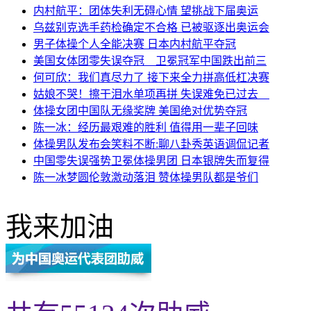
内村航平：团体失利无碍心情 望挑战下届奥运
乌兹别克选手药检确定不合格 已被驱逐出奥运会
男子体操个人全能决赛 日本内村航平夺冠
美国女体团零失误夺冠 卫冕冠军中国跌出前三
何可欣：我们真尽力了 接下来全力拼高低杠决赛
姑娘不哭！擦干泪水单项再拼 失误难免已过去
体操女团中国队无缘奖牌 美国绝对优势夺冠
陈一冰：经历最艰难的胜利 值得用一辈子回味
体操男队发布会笑料不断:聊八卦秀英语调侃记者
中国零失误强势卫冕体操男团 日本银牌失而复得
陈一冰梦圆伦敦激动落泪 赞体操男队都是爷们
我来加油