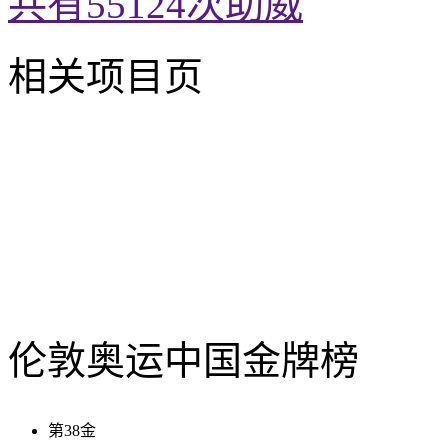
共有
55124
次助威
相关项目页
伦敦奥运中国金牌榜
第
38
金