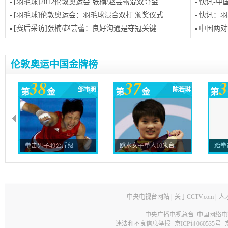
[羽毛球]2012伦敦奥运会 张楠/赵芸蕾混双夺金
快讯-中
[羽毛球]伦敦奥运会：羽毛球混合双打 颁奖仪式
快讯：羽
[赛后采访]张楠/赵芸蕾：良好沟通是夺冠关键
中国两对
伦敦奥运中国金牌榜
38
37
3
邹市明
陈若琳
第
金
第
金
第
拳击男子49公斤级
跳水女子单人10米台
跆拳
中央电视台网站
|
关于CCTV.com
|
人
中央广播电视总台 中国网络电
违法和不良信息举报
京ICP证060535号