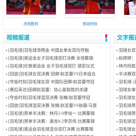
庆祝胜利
感动时刻
视频报道
文字报
[羽毛球]羽毛球添两金 中国女单女双均夺魁
羽球女双
[羽毛球]奥运会女子羽毛球双打决赛 全场集锦
赵婷婷：
[羽毛球]伦敦奥运会 女子羽毛球双打 颁奖仪式
林丹险胜
[回放]羽毛球女双决赛 田卿/赵芸蕾VS日本组合
半决赛双
[夺金时刻]羽毛球女双 中国队田卿/赵芸蕾夺冠
羽毛球-
[赛后采访]田卿赵芸蕾：信心是取胜的关键
羽球女单
[夺金时刻]羽毛球混双决赛 张楠/赵芸蕾夺冠
羽毛球女
[回放]羽毛球混双决赛 张楠/赵芸蕾VS徐晨/马晋
羽毛球男
[羽毛球]男单半决赛：林丹2-0李炫一 比赛集锦
羽毛球男
[羽毛球]男单半决赛：谌龙0-2李宗伟 比赛集锦
羽毛球混
[羽毛球]奥运会羽毛球混合双打决赛 比赛集锦
羽毛球女