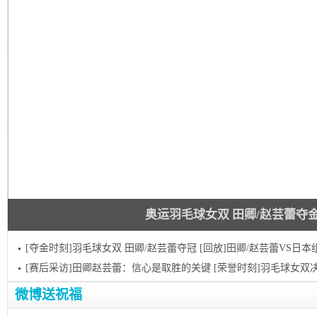
奥运羽毛球女双 田卿/赵芸蕾夺
[夺金时刻]羽毛球女双 田卿/赵芸蕾夺冠
[回放]田卿/赵芸蕾VS日本
[赛后采访]田卿赵芸蕾：信心是取胜的关键
[荣誉时刻]羽毛球女双
微博送祝福