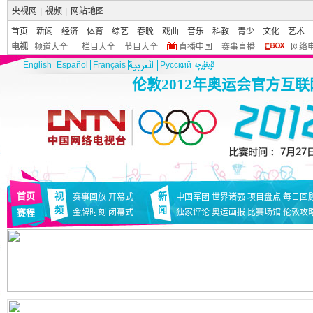
央视网
|
视频
|
网站地图
首页
新闻
经济
体育
综艺
春晚
戏曲
音乐
科教
青少
文化
艺术
电视
频道大全
栏目大全
节目大全
直播中国
赛事直播
网络
English
Español
Français
Pусский
伦敦2012年奥运会官方互
首页
视
新
赛事回放
开幕式
中国军团
世界诸强
项目盘点
每日回
频
闻
赛程
金牌时刻
闭幕式
独家评论
奥运画报
比赛场馆
伦敦攻