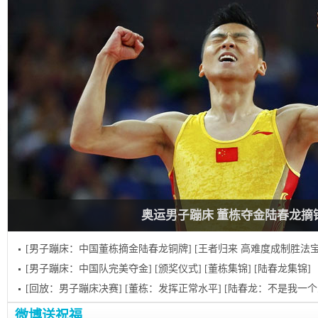
奥运男子蹦床 董栋夺金陆春龙摘
[男子蹦床：中国董栋摘金陆春龙铜牌]
[王者归来 高难度成制胜法宝
[男子蹦床：中国队完美夺金]
[颁奖仪式]
[董栋集锦]
[陆春龙集锦]
[回放：男子蹦床决赛]
[董栋：发挥正常水平]
[陆春龙：不是我一个
微博送祝福