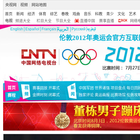
央视网
|
视频
|
网站地图
首页
新闻
经济
体育
综艺
春晚
戏曲
音乐
科教
青少
文化
艺术
电视
频道大全
栏目大全
节目大全
直播中国
赛事直播
网络
English
Español
Français
Pусский
伦敦2012年奥运会官方互
首页
视
新
赛事回放
开幕式
中国军团
世界诸强
项目盘点
每日回
频
闻
赛程
金牌时刻
闭幕式
独家评论
奥运画报
比赛场馆
伦敦攻