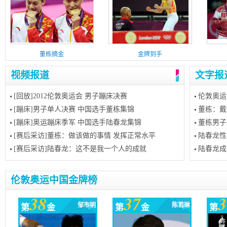
董栋摘金
金牌到手
视频报道
文字报
[回放]2012伦敦奥运会 男子蹦床决赛
伦敦奥运
[蹦床]男子单人决赛 中国选手董栋集锦
董栋：戴
[蹦床]奥运蹦床季军 中国选手陆春龙集锦
董栋男子
[赛后采访]董栋：做该做的事情 发挥正常水平
陆春龙性
[赛后采访]陆春龙：这不是我一个人的成就
陆春龙成
伦敦奥运中国金牌榜
38
37
3
邹市明
陈若琳
第
金
第
金
第