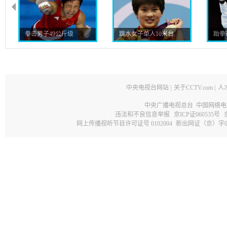
拳击男子49公斤级
跳水女子单人10米台
跆拳
中央电视台网站
|
关于CCTV.com
|
人
中央广播电视总台 中国网络电
违法和不良信息举报
京ICP证060535号
网上传播视听节目许可证号 0102004
新出网证（京）字0