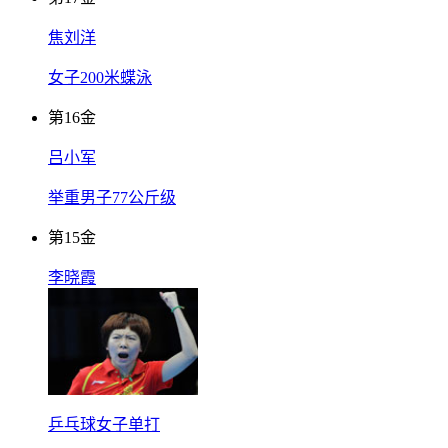
焦刘洋
女子200米蝶泳
第
16
金
吕小军
举重男子77公斤级
第
15
金
李晓霞
乒乓球女子单打