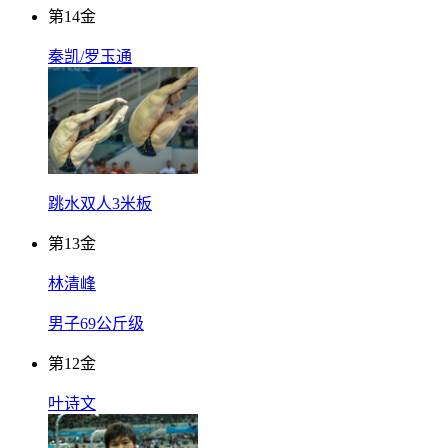
第
14
金
秦凯/罗玉通
跳水双人3米板
第
13
金
林清峰
男子69公斤级
第
12
金
叶诗文