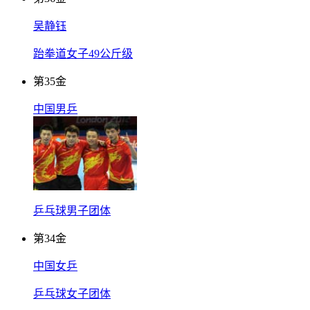
吴静钰
跆拳道女子49公斤级
第
35
金
中国男乒
乒乓球男子团体
第
34
金
中国女乒
乒乓球女子团体