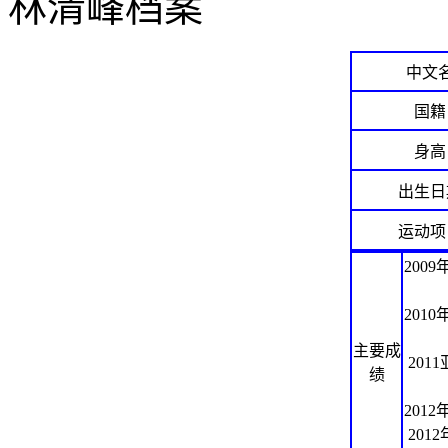
林清峰档案
中文
国籍
身高
出生日
运动项
200
201
主要成
201
绩
201
201