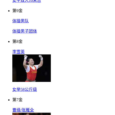
女子双人10米台
第
9
金
体操男队
体操男子团体
第
8
金
李雪英
女举58公斤级
第
7
金
曹缘/张雁全