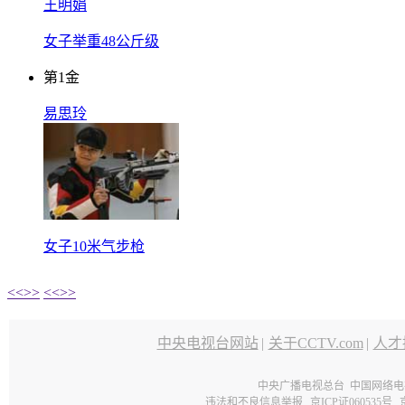
王明娟
女子举重48公斤级
第
1
金
易思玲
女子10米气步枪
<<
>>
<<
>>
中央电视台网站
|
关于CCTV.com
|
人才
中央广播电视总台 中国网络电
违法和不良信息举报
京ICP证060535号