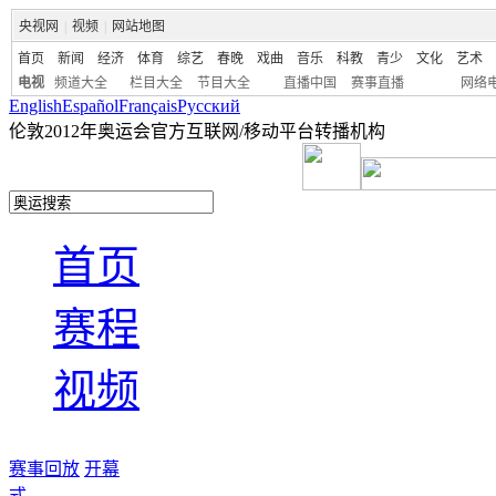
央视网
|
视频
|
网站地图
首页
新闻
经济
体育
综艺
春晚
戏曲
音乐
科教
青少
文化
艺术
电视
频道大全
栏目大全
节目大全
直播中国
赛事直播
网络
English
Español
Français
Pусский
伦敦2012年奥运会官方互联网/移动平台转播机构
首页
赛程
视频
赛事回放
开幕
式