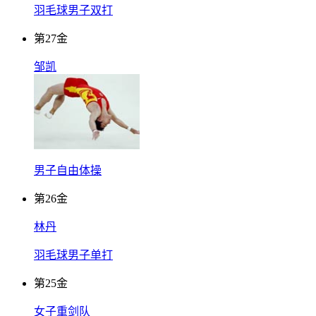
羽毛球男子双打
第
27
金
邹凯
男子自由体操
第
26
金
林丹
羽毛球男子单打
第
25
金
女子重剑队