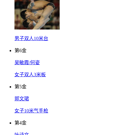
男子双人10米台
第
6
金
吴敏霞/何姿
女子双人3米板
第
5
金
郭文珺
女子10米气手枪
第
4
金
叶诗文