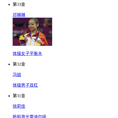
第
33
金
邓琳琳
体操女子平衡木
第
32
金
冯喆
体操男子双杠
第
31
金
徐莉佳
帆船激光雷迪尔级