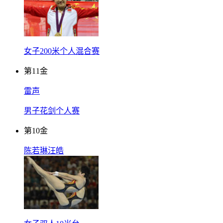
女子200米个人混合赛
第
11
金
雷声
男子花剑个人赛
第
10
金
陈若琳汪皓