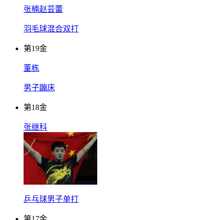
张楠赵芸蕾
羽毛球混合双打
第
19
金
董栋
男子蹦床
第
18
金
张继科
乒乓球男子单打
第
17
金