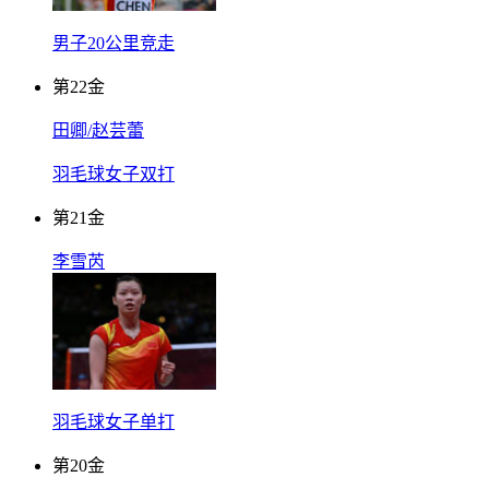
男子20公里竞走
第
22
金
田卿/赵芸蕾
羽毛球女子双打
第
21
金
李雪芮
羽毛球女子单打
第
20
金