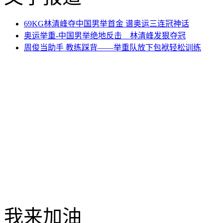
69KG林清峰夺中国男举首金 谱奥运三连冠神话
奥运举重-中国男举绝地反击 林清峰发狠夺冠
周俊当助手 教练踩背——举重队放下包袱轻松训练
我来加油