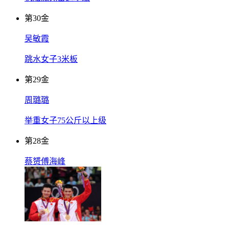
第
30
金
吴敏霞
跳水女子3米板
第
29
金
周璐璐
举重女子75公斤以上级
第
28
金
蔡赟傅海峰