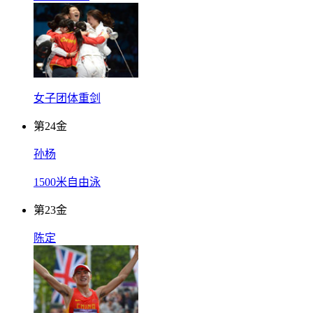
女子团体重剑
第
24
金
孙杨
1500米自由泳
第
23
金
陈定