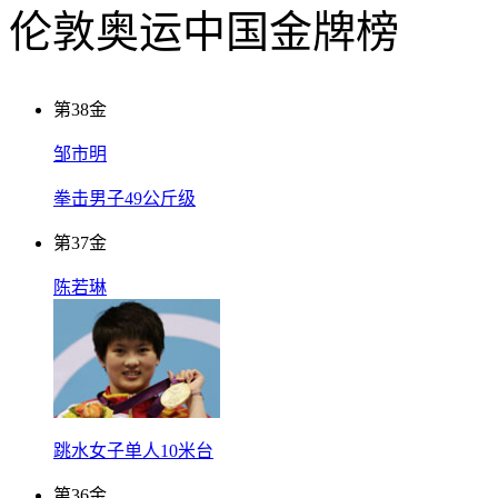
伦敦奥运中国金牌榜
第
38
金
邹市明
拳击男子49公斤级
第
37
金
陈若琳
跳水女子单人10米台
第
36
金