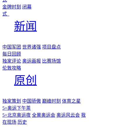
金牌时刻
闭幕
式
新闻
中国军团
世界诸强
项目盘点
每日回顾
独家评论
奥运画报
比赛场馆
伦敦攻略
原创
独家策划
中国骄傲
巅峰时刻
体育之星
5+奥运下午茶
5+北京奥运夜
全景奥运会
奥运风云会
我
在现场
历史