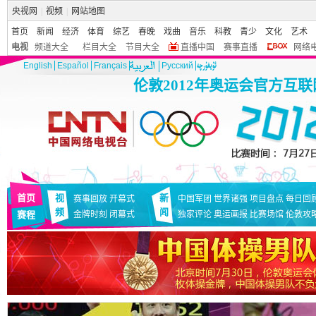
央视网
|
视频
|
网站地图
首页
新闻
经济
体育
综艺
春晚
戏曲
音乐
科教
青少
文化
艺术
电视
频道大全
栏目大全
节目大全
直播中国
赛事直播
网络
English
Español
Français
Pусский
伦敦2012年奥运会官方互
首页
视
新
赛事回放
开幕式
中国军团
世界诸强
项目盘点
每日回
频
闻
赛程
金牌时刻
闭幕式
独家评论
奥运画报
比赛场馆
伦敦攻