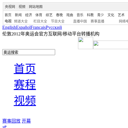
央视网
|
视频
|
网站地图
首页
新闻
经济
体育
综艺
春晚
戏曲
音乐
科教
青少
文化
艺术
电视
频道大全
栏目大全
节目大全
直播中国
赛事直播
网络
English
Español
Français
Pусский
伦敦2012年奥运会官方互联网/移动平台转播机构
首页
赛程
视频
赛事回放
开幕
式