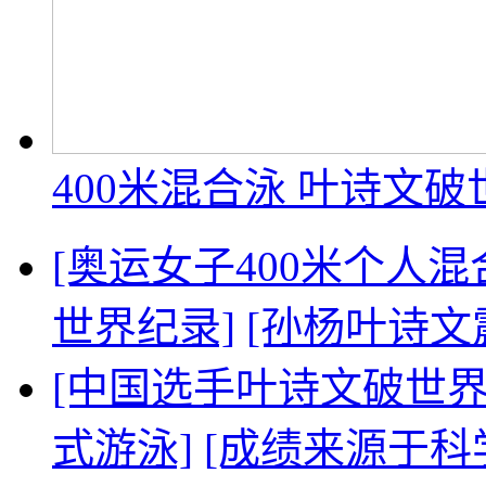
400米混合泳 叶诗文
[奥运女子400米个人混
世界纪录]
[孙杨叶诗文
[中国选手叶诗文破世界
式游泳]
[成绩来源于科