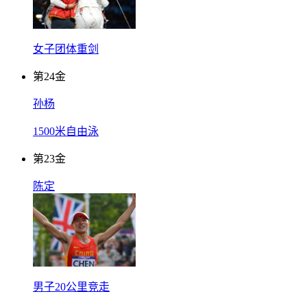
女子团体重剑
第
24
金
孙杨
1500米自由泳
第
23
金
陈定
男子20公里竞走