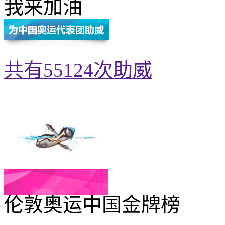
我来加油
共有
55124
次助威
伦敦奥运中国金牌榜