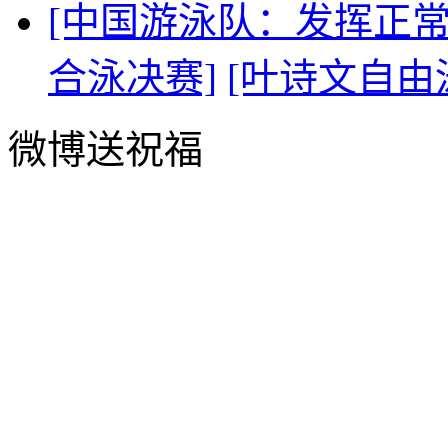
[中国游泳队：发挥正常
合泳决赛]
[叶诗文自由
微博送祝福