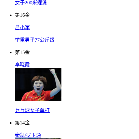
女子200米蝶泳
第
16
金
吕小军
举重男子77公斤级
第
15
金
李晓霞
乒乓球女子单打
第
14
金
秦凯/罗玉通