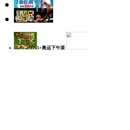
5+奥运下午茶
奥运日记