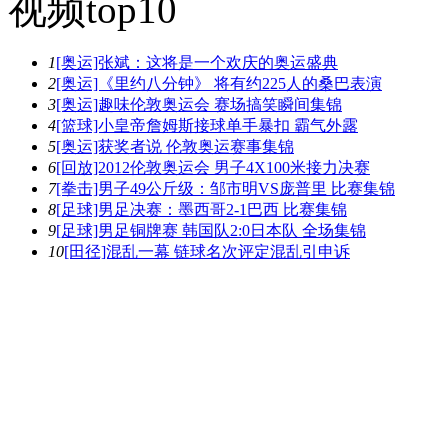
视频top10
1
[奥运]张斌：这将是一个欢庆的奥运盛典
2
[奥运]《里约八分钟》 将有约225人的桑巴表演
3
[奥运]趣味伦敦奥运会 赛场搞笑瞬间集锦
4
[篮球]小皇帝詹姆斯接球单手暴扣 霸气外露
5
[奥运]获奖者说 伦敦奥运赛事集锦
6
[回放]2012伦敦奥运会 男子4X100米接力决赛
7
[拳击]男子49公斤级：邹市明VS庞普里 比赛集锦
8
[足球]男足决赛：墨西哥2-1巴西 比赛集锦
9
[足球]男足铜牌赛 韩国队2:0日本队 全场集锦
10
[田径]混乱一幕 链球名次评定混乱引申诉