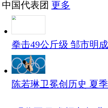
中国代表团
更多
拳击49公斤级 邹市明
陈若琳卫冕创历史 夏季