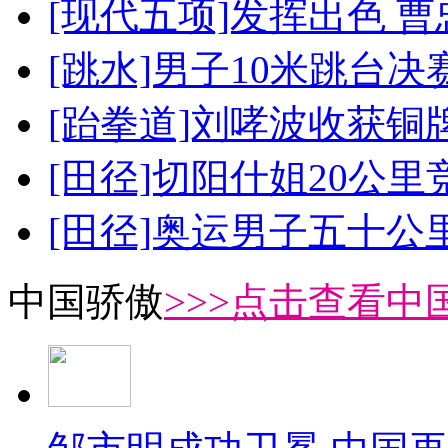
[现代五项]发挥出色 
[跳水]男子10米跳台决
[跆拳道]刘哮波收获铜
[田径]切阳什姐20公
[田径]奥运男子五十公
中国骄傲
>>>点击查看中