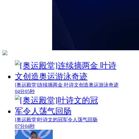
[奥运殿堂]连续摘两金 叶诗文创造奥运游泳奇迹
04分05秒
[奥运殿堂]叶诗文的冠军令人荡气回肠
07分04秒