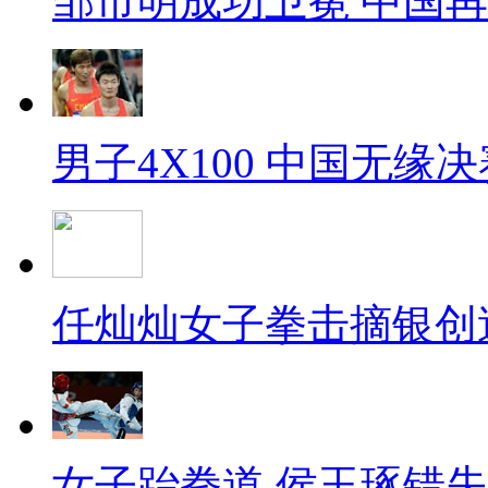
邹市明成功卫冕 中国
男子4X100 中国无缘决
任灿灿女子拳击摘银创
女子跆拳道 侯玉琢错