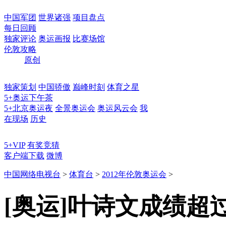
中国军团
世界诸强
项目盘点
每日回顾
独家评论
奥运画报
比赛场馆
伦敦攻略
原创
独家策划
中国骄傲
巅峰时刻
体育之星
5+奥运下午茶
5+北京奥运夜
全景奥运会
奥运风云会
我
在现场
历史
5+VIP
有奖竞猜
客户端下载
微博
中国网络电视台
>
体育台
>
2012年伦敦奥运会
>
[奥运]叶诗文成绩超