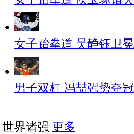
女子跆拳道 吴静钰卫冕
男子双杠 冯喆强势夺冠
世界诸强
更多