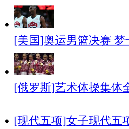
[美国]奥运男篮决赛 
[俄罗斯]艺术体操集体
[现代五项]女子现代五