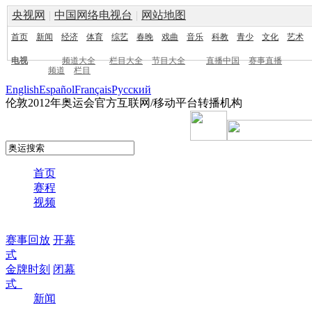
央视网
|
中国网络电视台
|
网站地图
首页
新闻
经济
体育
综艺
春晚
戏曲
音乐
科教
青少
文化
艺术
电视
频道大全
栏目大全
节目大全
直播中国
赛事直播
频道
栏目
English
Español
Français
Pусский
伦敦2012年奥运会官方互联网/移动平台转播机构
首页
赛程
视频
赛事回放
开幕
式
金牌时刻
闭幕
式
新闻