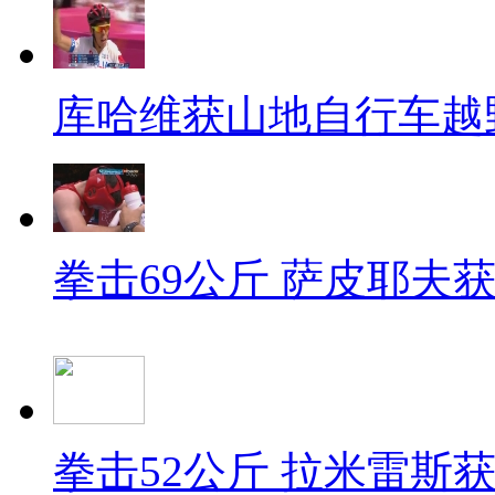
库哈维获山地自行车越
拳击69公斤 萨皮耶夫
拳击52公斤 拉米雷斯