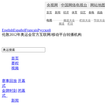
央视网
|
中国网络电视台
|
网站地
首页
新闻
经济
体育
综艺
春晚
戏曲
电视
频道大全
栏目大全
节目大全
频道
栏目
English
Español
Français
Pусский
伦敦2012年奥运会官方互联网/移动平台转播机构
首页
赛程
视频
赛事回放
开幕
式
金牌时刻
闭幕
式
新闻