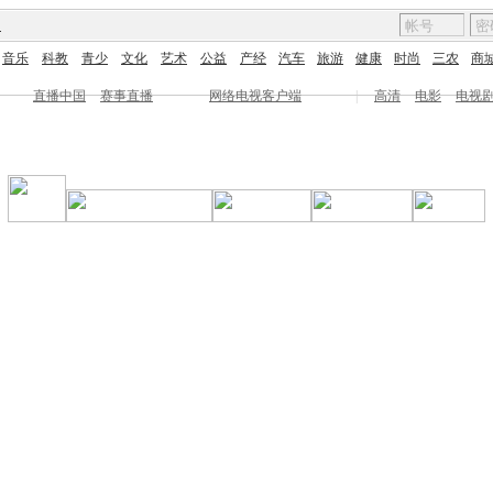
图
音乐
科教
青少
文化
艺术
公益
产经
汽车
旅游
健康
时尚
三农
商
直播中国
赛事直播
网络电视客户端
|
高清
电影
电视