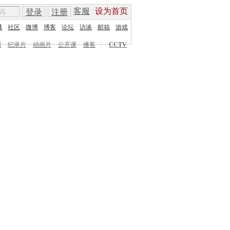
客服
设为首页
登录
注册
城
社区
微博
博客
论坛
访谈
邮箱
游戏
剧
纪录片
动画片
公开课
播客
|
CCTV