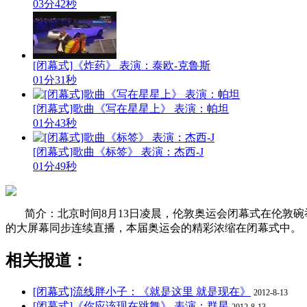
03分42秒
[闭幕式]《炸药》 表演：泰欧-克鲁斯
01分31秒
[闭幕式]歌曲《写在星星上》 表演：帕坦
01分43秒
[闭幕式]歌曲《标签》 表演：杰西-J
01分49秒
简介：北京时间8月13日凌晨，伦敦奥运会闭幕式在伦敦
的大屏幕同步连续直播，本届奥运会的精彩浓缩在闭幕式中。
相关报道：
[闭幕式]流线胖小子：《就是这里 就是现在》
2012-8-13
[闭幕式]《你应该现在跳舞》 表演：群星
2012-8-13