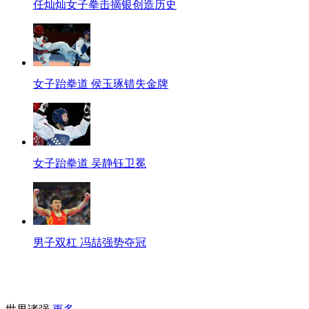
任灿灿女子拳击摘银创造历史
女子跆拳道 侯玉琢错失金牌
女子跆拳道 吴静钰卫冕
男子双杠 冯喆强势夺冠