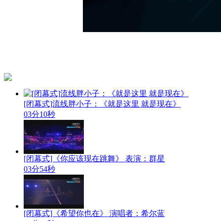
[闭幕式]流线胖小子：《就是这里 就是现在》
03分10秒
[闭幕式]《你应该现在跳舞》 表演：群星
03分54秒
[闭幕式]《希望你也在》 演唱者：希尔蓝