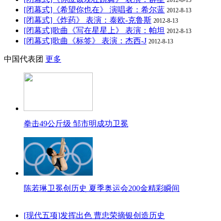
[闭幕式]《希望你也在》 演唱者：希尔蓝
2012-8-13
[闭幕式]《炸药》 表演：泰欧-克鲁斯
2012-8-13
[闭幕式]歌曲《写在星星上》 表演：帕坦
2012-8-13
[闭幕式]歌曲《标签》 表演：杰西-J
2012-8-13
中国代表团
更多
拳击49公斤级 邹市明成功卫冕
陈若琳卫冕创历史 夏季奥运会200金精彩瞬间
[现代五项]发挥出色 曹忠荣摘银创造历史