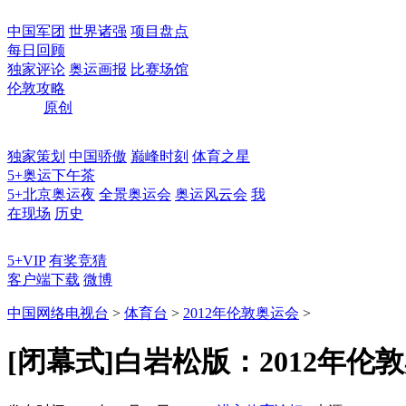
中国军团
世界诸强
项目盘点
每日回顾
独家评论
奥运画报
比赛场馆
伦敦攻略
原创
独家策划
中国骄傲
巅峰时刻
体育之星
5+奥运下午茶
5+北京奥运夜
全景奥运会
奥运风云会
我
在现场
历史
5+VIP
有奖竞猜
客户端下载
微博
中国网络电视台
>
体育台
>
2012年伦敦奥运会
>
[闭幕式]白岩松版：2012年伦