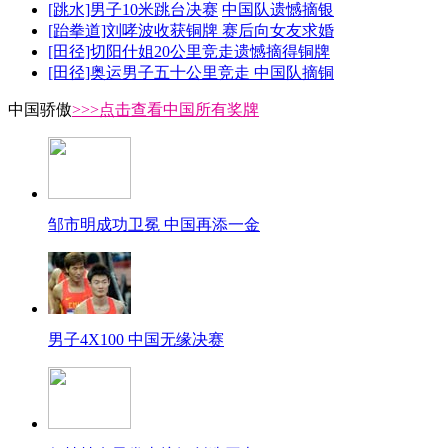
[跳水]男子10米跳台决赛
中国队遗憾摘银
[跆拳道]刘哮波收获铜牌 赛后向女友求婚
[田径]切阳什姐20公里竞走遗憾摘得铜牌
[田径]奥运男子五十公里竞走 中国队摘铜
中国骄傲
>>>点击查看中国所有奖牌
邹市明成功卫冕 中国再添一金
男子4X100 中国无缘决赛