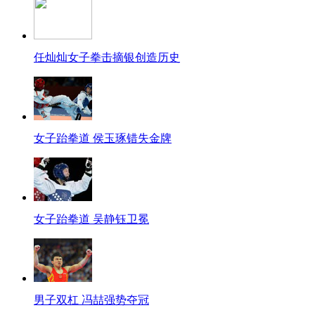
任灿灿女子拳击摘银创造历史
女子跆拳道 侯玉琢错失金牌
女子跆拳道 吴静钰卫冕
男子双杠 冯喆强势夺冠