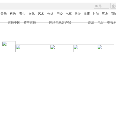
图
音乐
科教
青少
文化
艺术
公益
产经
汽车
旅游
健康
时尚
三农
商
直播中国
赛事直播
网络电视客户端
|
高清
电影
电视