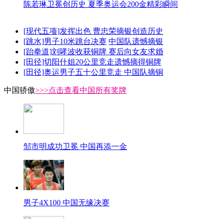
陈若琳卫冕创历史 夏季奥运会200金精彩瞬间
[现代五项]发挥出色 曹忠荣摘银创造历史
[跳水]男子10米跳台决赛
中国队遗憾摘银
[跆拳道]刘哮波收获铜牌 赛后向女友求婚
[田径]切阳什姐20公里竞走遗憾摘得铜牌
[田径]奥运男子五十公里竞走 中国队摘铜
中国骄傲
>>>点击查看中国所有奖牌
邹市明成功卫冕 中国再添一金
男子4X100 中国无缘决赛