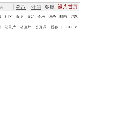
客服
设为首页
登录
注册
城
社区
微博
博客
论坛
访谈
邮箱
游戏
剧
纪录片
动画片
公开课
播客
|
CCTV