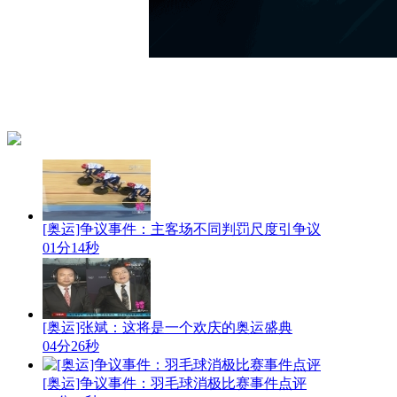
[奥运]争议事件：主客场不同判罚尺度引争议
01分14秒
[奥运]张斌：这将是一个欢庆的奥运盛典
04分26秒
[奥运]争议事件：羽毛球消极比赛事件点评