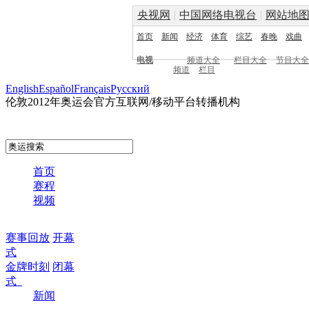
央视网
|
中国网络电视台
|
网站地
首页
新闻
经济
体育
综艺
春晚
戏曲
电视
频道大全
栏目大全
节目大全
频道
栏目
English
Español
Français
Pусский
伦敦2012年奥运会官方互联网/移动平台转播机构
首页
赛程
视频
赛事回放
开幕
式
金牌时刻
闭幕
式
新闻