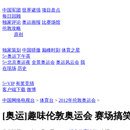
中国军团
世界诸强
项目盘点
每日回顾
独家评论
奥运画报
比赛场馆
伦敦攻略
原创
独家策划
中国骄傲
巅峰时刻
体育之星
5+奥运下午茶
5+北京奥运夜
全景奥运会
奥运风云会
我
在现场
历史
5+VIP
有奖竞猜
客户端下载
微博
中国网络电视台
>
体育台
>
2012年伦敦奥运会
>
[奥运]趣味伦敦奥运会 赛场搞