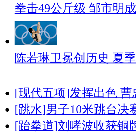
拳击49公斤级 邹市明
陈若琳卫冕创历史 夏季
[现代五项]发挥出色 
[跳水]男子10米跳台决
[跆拳道]刘哮波收获铜