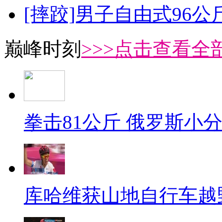
[摔跤]男子自由式96公
巅峰时刻
>>>点击查看全部
拳击81公斤 俄罗斯小
库哈维获山地自行车越