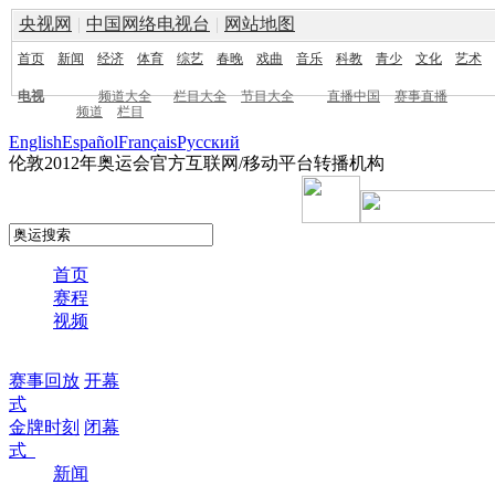
央视网
|
中国网络电视台
|
网站地图
首页
新闻
经济
体育
综艺
春晚
戏曲
音乐
科教
青少
文化
艺术
电视
频道大全
栏目大全
节目大全
直播中国
赛事直播
频道
栏目
English
Español
Français
Pусский
伦敦2012年奥运会官方互联网/移动平台转播机构
首页
赛程
视频
赛事回放
开幕
式
金牌时刻
闭幕
式
新闻