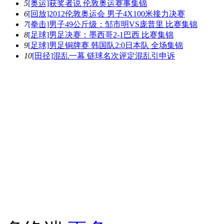
5
[奥运]获奖者说 伦敦奥运赛事集锦
6
[回放]2012伦敦奥运会 男子4X100米接力决赛
7
[拳击]男子49公斤级：邹市明VS庞普里 比赛集锦
8
[足球]男足决赛：墨西哥2-1巴西 比赛集锦
9
[足球]男足铜牌赛 韩国队2:0日本队 全场集锦
10
[田径]混乱一幕 链球名次评定混乱引申诉