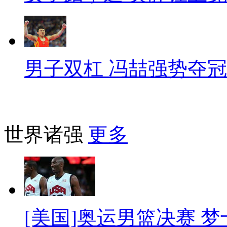
男子双杠 冯喆强势夺冠
世界诸强
更多
[美国]奥运男篮决赛 