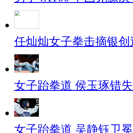
任灿灿女子拳击摘银创
女子跆拳道 侯玉琢错
女子跆拳道 吴静钰卫冕