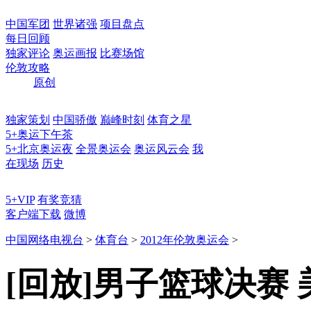
中国军团
世界诸强
项目盘点
每日回顾
独家评论
奥运画报
比赛场馆
伦敦攻略
原创
独家策划
中国骄傲
巅峰时刻
体育之星
5+奥运下午茶
5+北京奥运夜
全景奥运会
奥运风云会
我
在现场
历史
5+VIP
有奖竞猜
客户端下载
微博
中国网络电视台
>
体育台
>
2012年伦敦奥运会
>
[回放]男子篮球决赛 