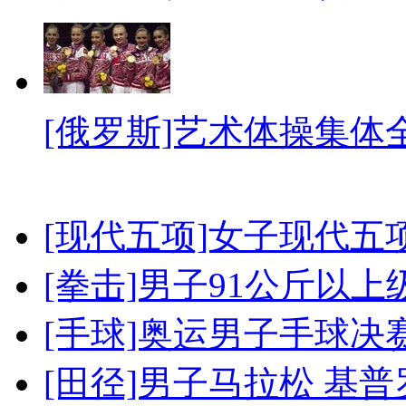
[俄罗斯]艺术体操集体
[现代五项]女子现代五
[拳击]男子91公斤以上
[手球]奥运男子手球决
[田径]男子马拉松 基