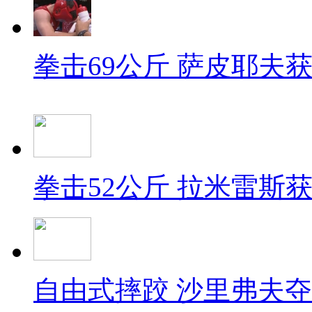
拳击69公斤 萨皮耶夫
拳击52公斤 拉米雷斯
自由式摔跤 沙里弗夫