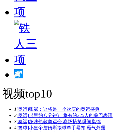
视频top10
1
[奥运]张斌：这将是一个欢庆的奥运盛典
2
[奥运]《里约八分钟》 将有约225人的桑巴表演
3
[奥运]趣味伦敦奥运会 赛场搞笑瞬间集锦
4
[篮球]小皇帝詹姆斯接球单手暴扣 霸气外露