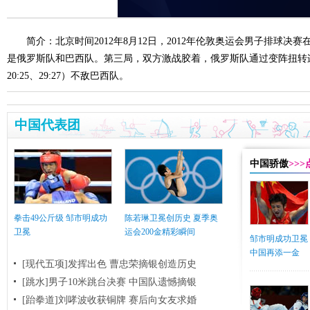
简介：北京时间2012年8月12日，2012年伦敦奥运会男子排球
是俄罗斯队和巴西队。第三局，双方激战胶着，俄罗斯队通过变阵扭转连败局
20:25、29:27）不敌巴西队。
中国代表团
中国骄傲
>>
拳击49公斤级 邹市明成功
陈若琳卫冕创历史 夏季奥
卫冕
运会200金精彩瞬间
邹市明成功卫冕
中国再添一金
[现代五项]发挥出色 曹忠荣摘银创造历史
[跳水]男子10米跳台决赛
中国队遗憾摘银
[跆拳道]刘哮波收获铜牌 赛后向女友求婚