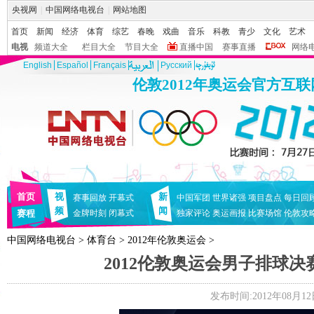
央视网
|
中国网络电视台
|
网站地图
首页
新闻
经济
体育
综艺
春晚
戏曲
音乐
科教
青少
文化
艺术
电视
频道大全
栏目大全
节目大全
直播中国
赛事直播
网络
English
Español
Français
Pусский
伦敦2012年奥运会官方互
首页
视
新
赛事回放
开幕式
中国军团
世界诸强
项目盘点
每日回
频
闻
赛程
金牌时刻
闭幕式
独家评论
奥运画报
比赛场馆
伦敦攻
中国网络电视台
>
体育台
>
2012年伦敦奥运会
>
2012伦敦奥运会男子排球决赛 
发布时间:2012年08月12日 