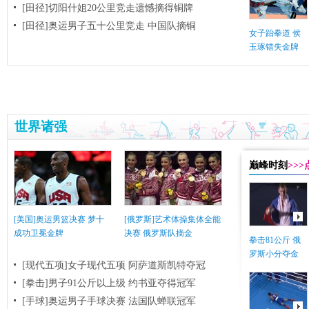
[田径]切阳什姐20公里竞走遗憾摘得铜牌
[田径]奥运男子五十公里竞走 中国队摘铜
女子跆拳道 侯
玉琢错失金牌
世界诸强
巅峰时刻
>>
[美国]奥运男篮决赛 梦十
[俄罗斯]艺术体操集体全能
成功卫冕金牌
决赛 俄罗斯队摘金
拳击81公斤 俄
罗斯小分夺金
[现代五项]女子现代五项 阿萨道斯凯特夺冠
[拳击]男子91公斤以上级 约书亚夺得冠军
[手球]奥运男子手球决赛 法国队蝉联冠军