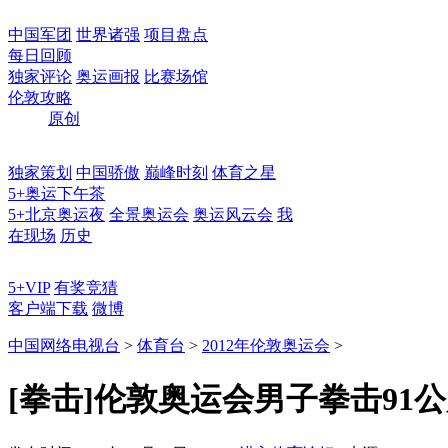
中国军团
世界诸强
项目盘点
每日回顾
独家评论
奥运画报
比赛场馆
伦敦攻略
原创
独家策划
中国骄傲
巅峰时刻
体育之星
5+奥运下午茶
5+北京奥运夜
全景奥运会
奥运风云会
我
在现场
历史
5+VIP
有奖竞猜
客户端下载
微博
中国网络电视台
>
体育台
>
2012年伦敦奥运会
>
[拳击]伦敦奥运会男子拳击91