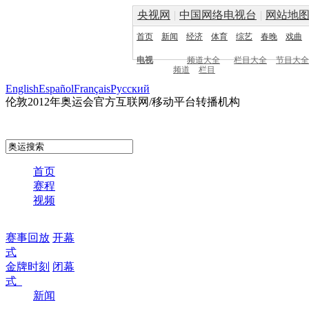
央视网
|
中国网络电视台
|
网站地
首页
新闻
经济
体育
综艺
春晚
戏曲
电视
频道大全
栏目大全
节目大全
频道
栏目
English
Español
Français
Pусский
伦敦2012年奥运会官方互联网/移动平台转播机构
首页
赛程
视频
赛事回放
开幕
式
金牌时刻
闭幕
式
新闻