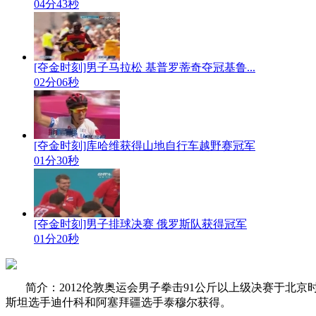
04分43秒
[夺金时刻]男子马拉松 基普罗蒂奇夺冠基鲁...
02分06秒
[夺金时刻]库哈维获得山地自行车越野赛冠军
01分30秒
[夺金时刻]男子排球决赛 俄罗斯队获得冠军
01分20秒
简介：2012伦敦奥运会男子拳击91公斤以上级决赛于北
斯坦选手迪什科和阿塞拜疆选手泰穆尔获得。