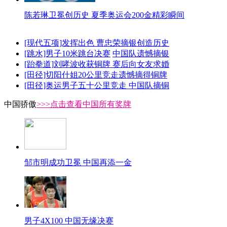
陈若琳卫冕创历史 夏季奥运会200金精彩瞬间
[现代五项]发挥出色 曹忠荣摘银创造历史
[跳水]男子10米跳台决赛
中国队遗憾摘银
[跆拳道]刘哮波收获铜牌 赛后向女友求婚
[田径]切阳什姐20公里竞走遗憾摘得铜牌
[田径]奥运男子五十公里竞走 中国队摘铜
中国骄傲
>>>点击查看中国所有奖牌
邹市明成功卫冕 中国再添一金
男子4X100 中国无缘决赛