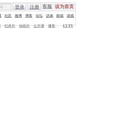
客服
设为首页
登录
注册
城
社区
微博
博客
论坛
访谈
邮箱
游戏
剧
纪录片
动画片
公开课
播客
|
CCTV