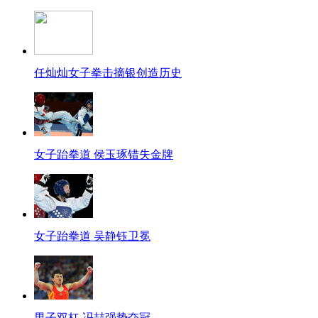
任灿灿女子拳击摘银创造历史
女子跆拳道 侯玉琢错失金牌
女子跆拳道 吴静钰卫冕
男子双杠 冯喆强势夺冠