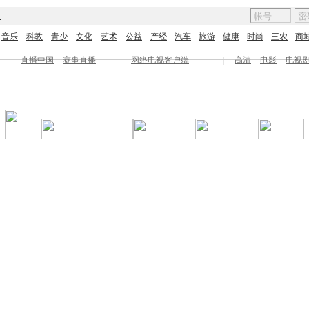
图
音乐
科教
青少
文化
艺术
公益
产经
汽车
旅游
健康
时尚
三农
商
直播中国
赛事直播
网络电视客户端
|
高清
电影
电视