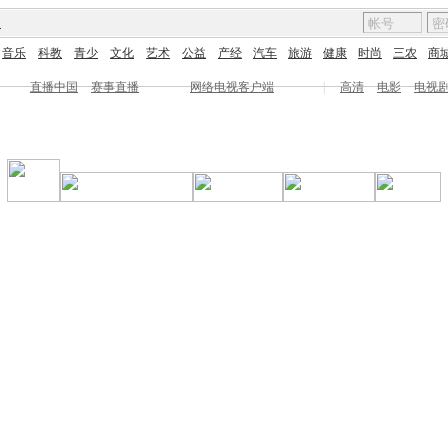
图
音乐
科教
青少
文化
艺术
公益
产经
汽车
旅游
健康
时尚
三农
商
直播中国
赛事直播
网络电视客户端
|
高清
电影
电视