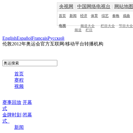
央视网
|
中国网络电视台
|
网站地
首页
新闻
经济
体育
综艺
春晚
戏曲
电视
频道大全
栏目大全
节目大全
频道
栏目
English
Español
Français
Pусский
伦敦2012年奥运会官方互联网/移动平台转播机构
首页
赛程
视频
赛事回放
开幕
式
金牌时刻
闭幕
式
新闻