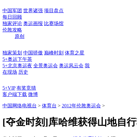
中国军团
世界诸强
项目盘点
每日回顾
独家评论
奥运画报
比赛场馆
伦敦攻略
原创
独家策划
中国骄傲
巅峰时刻
体育之星
5+奥运下午茶
5+北京奥运夜
全景奥运会
奥运风云会
我
在现场
历史
5+VIP
有奖竞猜
客户端下载
微博
中国网络电视台
>
体育台
>
2012年伦敦奥运会
>
[夺金时刻]库哈维获得山地自