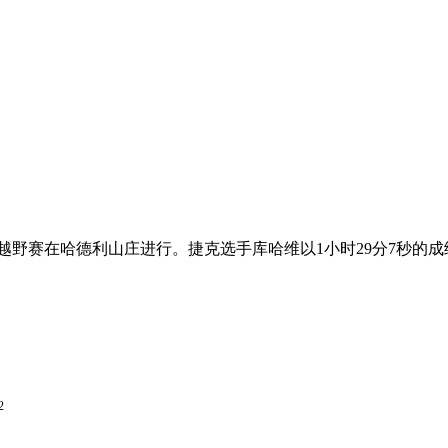
车男子越野赛在哈德利山庄进行。捷克选手库哈维以1小时29分7秒的
2