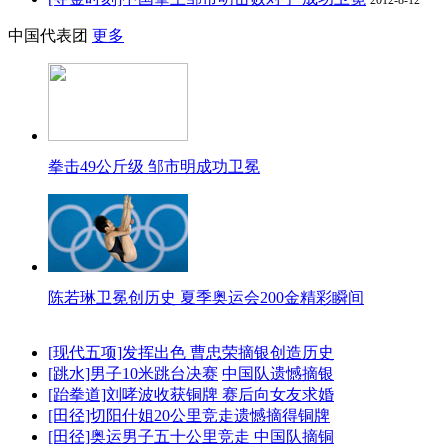
中国代表团
更多
拳击49公斤级 邹市明成功卫冕
陈若琳卫冕创历史 夏季奥运会200金精彩瞬间
[现代五项]发挥出色 曹忠荣摘银创造历史
[跳水]男子10米跳台决赛
中国队遗憾摘银
[跆拳道]刘哮波收获铜牌 赛后向女友求婚
[田径]切阳什姐20公里竞走遗憾摘得铜牌
[田径]奥运男子五十公里竞走 中国队摘铜