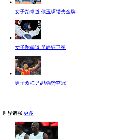
女子跆拳道 侯玉琢错失金牌
女子跆拳道 吴静钰卫冕
男子双杠 冯喆强势夺冠
世界诸强
更多