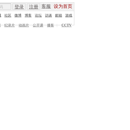
客服
设为首页
登录
注册
城
社区
微博
博客
论坛
访谈
邮箱
游戏
剧
纪录片
动画片
公开课
播客
|
CCTV