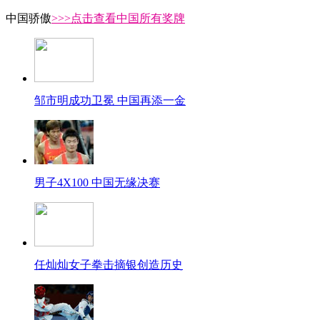
中国骄傲
>>>点击查看中国所有奖牌
邹市明成功卫冕 中国再添一金
男子4X100 中国无缘决赛
任灿灿女子拳击摘银创造历史