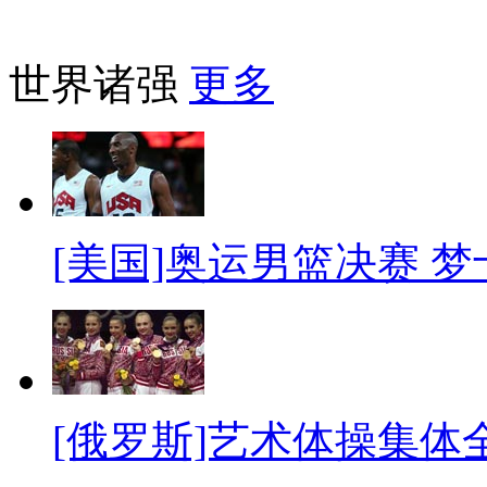
世界诸强
更多
[美国]奥运男篮决赛 
[俄罗斯]艺术体操集体