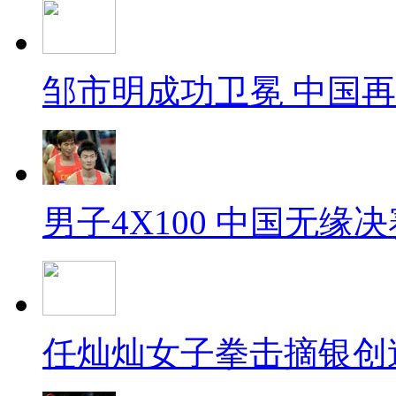
邹市明成功卫冕 中国
男子4X100 中国无缘决
任灿灿女子拳击摘银创