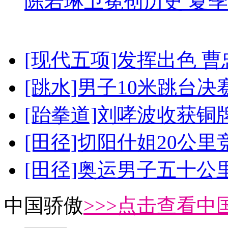
陈若琳卫冕创历史 夏季
[现代五项]发挥出色 
[跳水]男子10米跳台决
[跆拳道]刘哮波收获铜
[田径]切阳什姐20公
[田径]奥运男子五十公
中国骄傲
>>>点击查看中