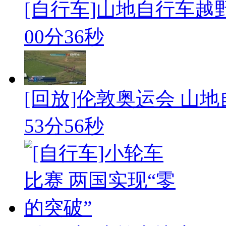
[自行车]山地自行车越
00分36秒
[回放]伦敦奥运会 山
53分56秒