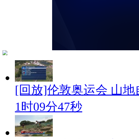
[回放]伦敦奥运会 山地
1时09分47秒