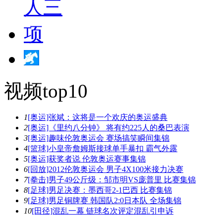
视频top10
1
[奥运]张斌：这将是一个欢庆的奥运盛典
2
[奥运]《里约八分钟》 将有约225人的桑巴表演
3
[奥运]趣味伦敦奥运会 赛场搞笑瞬间集锦
4
[篮球]小皇帝詹姆斯接球单手暴扣 霸气外露
5
[奥运]获奖者说 伦敦奥运赛事集锦
6
[回放]2012伦敦奥运会 男子4X100米接力决赛
7
[拳击]男子49公斤级：邹市明VS庞普里 比赛集锦
8
[足球]男足决赛：墨西哥2-1巴西 比赛集锦
9
[足球]男足铜牌赛 韩国队2:0日本队 全场集锦
10
[田径]混乱一幕 链球名次评定混乱引申诉