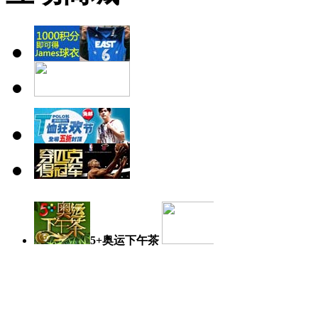
5+奥运下午茶
奥运日记