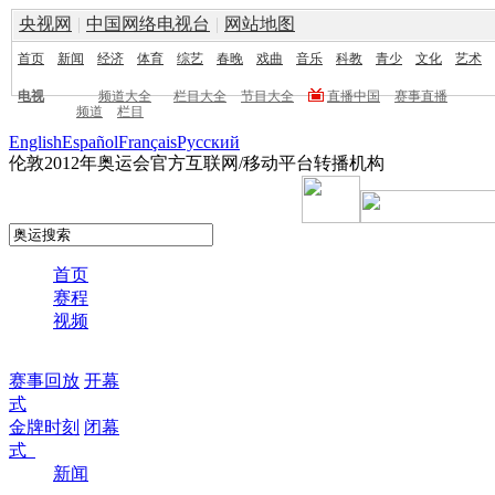
央视网
|
中国网络电视台
|
网站地图
首页
新闻
经济
体育
综艺
春晚
戏曲
音乐
科教
青少
文化
艺术
电视
频道大全
栏目大全
节目大全
直播中国
赛事直播
频道
栏目
English
Español
Français
Pусский
伦敦2012年奥运会官方互联网/移动平台转播机构
首页
赛程
视频
赛事回放
开幕
式
金牌时刻
闭幕
式
新闻