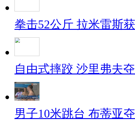
拳击52公斤 拉米雷斯
自由式摔跤 沙里弗夫
男子10米跳台 布蒂亚