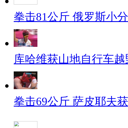
拳击81公斤 俄罗斯小
库哈维获山地自行车越
拳击69公斤 萨皮耶夫