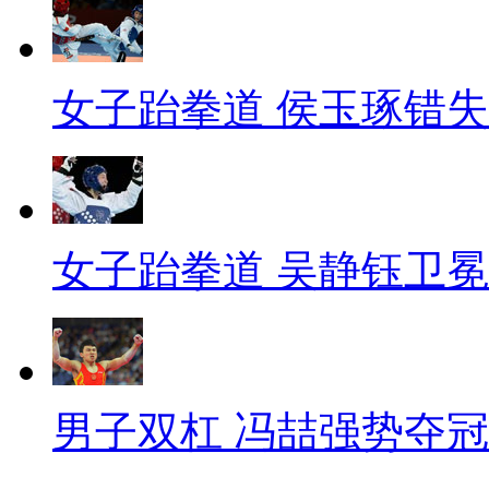
女子跆拳道 侯玉琢错
女子跆拳道 吴静钰卫冕
男子双杠 冯喆强势夺冠