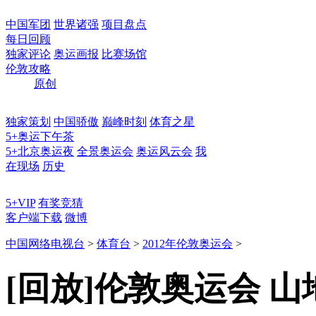
中国军团
世界诸强
项目盘点
每日回顾
独家评论
奥运画报
比赛场馆
伦敦攻略
原创
独家策划
中国骄傲
巅峰时刻
体育之星
5+奥运下午茶
5+北京奥运夜
全景奥运会
奥运风云会
我
在现场
历史
5+VIP
有奖竞猜
客户端下载
微博
中国网络电视台
>
体育台
>
2012年伦敦奥运会
>
[回放]伦敦奥运会 山