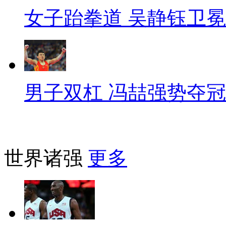
女子跆拳道 吴静钰卫冕
男子双杠 冯喆强势夺冠
世界诸强
更多