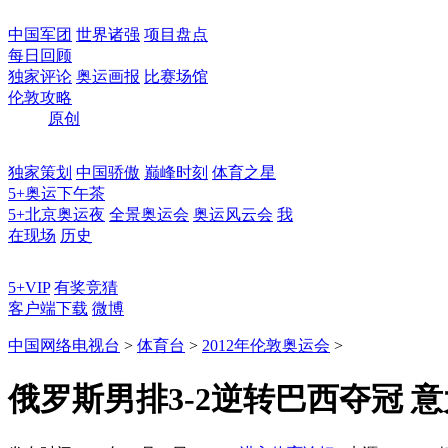
中国军团
世界诸强
项目盘点
每日回顾
独家评论
奥运画报
比赛场馆
伦敦攻略
原创
独家策划
中国骄傲
巅峰时刻
体育之星
5+奥运下午茶
5+北京奥运夜
全景奥运会
奥运风云会
我
在现场
历史
5+VIP
有奖竞猜
客户端下载
微博
中国网络电视台
>
体育台
>
2012年伦敦奥运会
>
俄罗斯男排3-2逆转巴西夺冠 