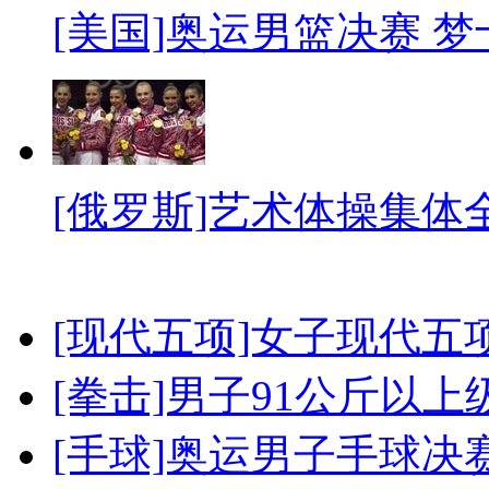
[美国]奥运男篮决赛 
[俄罗斯]艺术体操集体
[现代五项]女子现代五
[拳击]男子91公斤以上
[手球]奥运男子手球决