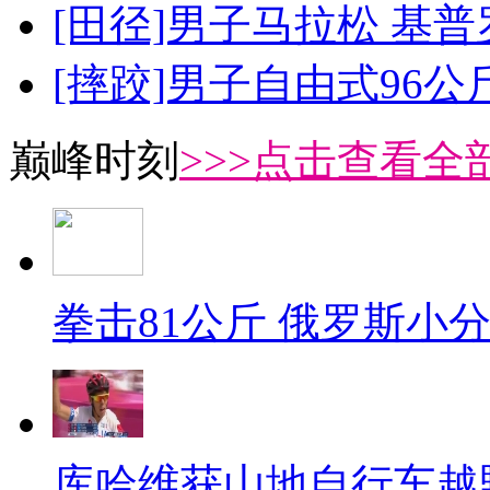
[田径]男子马拉松 基
[摔跤]男子自由式96公
巅峰时刻
>>>点击查看全部
拳击81公斤 俄罗斯小
库哈维获山地自行车越