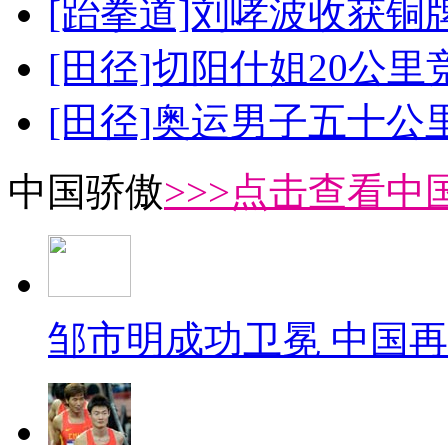
[跆拳道]刘哮波收获铜
[田径]切阳什姐20公
[田径]奥运男子五十公
中国骄傲
>>>点击查看中
邹市明成功卫冕 中国