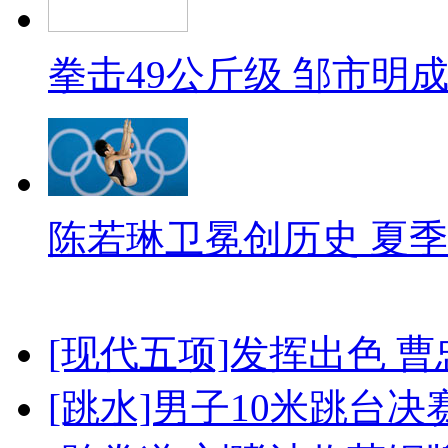
拳击49公斤级 邹市明
陈若琳卫冕创历史 夏季
[现代五项]发挥出色 
[跳水]男子10米跳台决