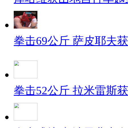
拳击69公斤 萨皮耶夫
拳击52公斤 拉米雷斯