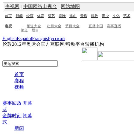
央视网
|
中国网络电视台
|
网站地图
首页
新闻
经济
体育
综艺
春晚
戏曲
音乐
科教
青少
文化
艺术
电视
频道大全
栏目大全
节目大全
直播中国
赛事直播
频道
栏目
English
Español
Français
Pусский
伦敦2012年奥运会官方互联网/移动平台转播机构
首页
赛程
视频
赛事回放
开幕
式
金牌时刻
闭幕
式
新闻