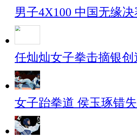
男子4X100 中国无缘决
任灿灿女子拳击摘银创
女子跆拳道 侯玉琢错