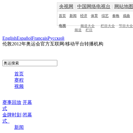
央视网
|
中国网络电视台
|
网站地
首页
新闻
经济
体育
综艺
春晚
戏曲
电视
频道大全
栏目大全
节目大全
频道
栏目
English
Español
Français
Pусский
伦敦2012年奥运会官方互联网/移动平台转播机构
首页
赛程
视频
赛事回放
开幕
式
金牌时刻
闭幕
式
新闻