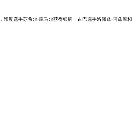
牌，印度选手苏希尔-库马尔获得银牌，古巴选手洛佩兹-阿兹库和