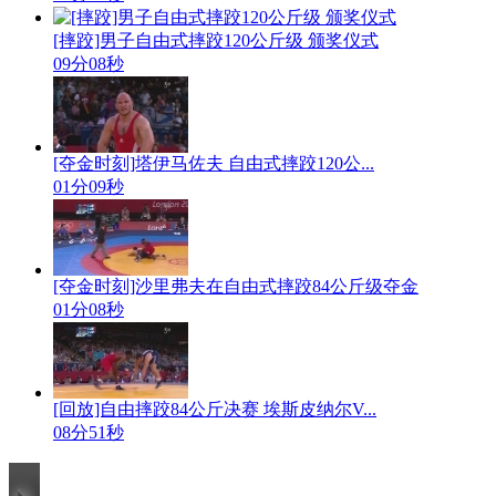
[摔跤]男子自由式摔跤120公斤级 颁奖仪式
09分08秒
[夺金时刻]塔伊马佐夫 自由式摔跤120公...
01分09秒
[夺金时刻]沙里弗夫在自由式摔跤84公斤级夺金
01分08秒
[回放]自由摔跤84公斤决赛 埃斯皮纳尔V...
08分51秒