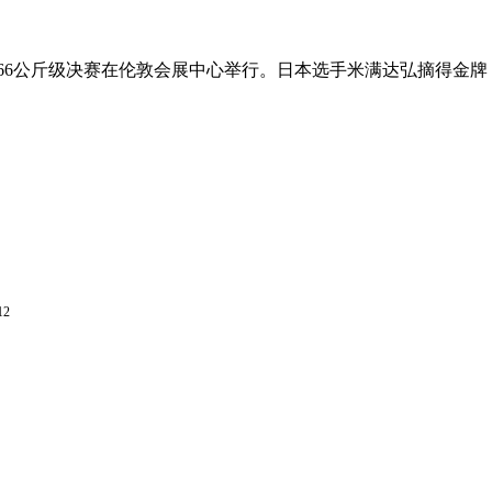
摔跤66公斤级决赛在伦敦会展中心举行。日本选手米满达弘摘得金
12