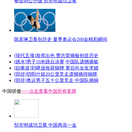
拳击49公斤级 邹市明成功卫冕
陈若琳卫冕创历史 夏季奥运会200金精彩瞬间
[现代五项]发挥出色 曹忠荣摘银创造历史
[跳水]男子10米跳台决赛
中国队遗憾摘银
[跆拳道]刘哮波收获铜牌 赛后向女友求婚
[田径]切阳什姐20公里竞走遗憾摘得铜牌
[田径]奥运男子五十公里竞走 中国队摘铜
中国骄傲
>>>点击查看中国所有奖牌
邹市明成功卫冕 中国再添一金