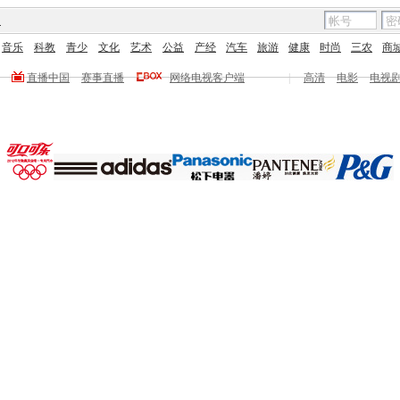
图
音乐
科教
青少
文化
艺术
公益
产经
汽车
旅游
健康
时尚
三农
商
直播中国
赛事直播
网络电视客户端
|
高清
电影
电视