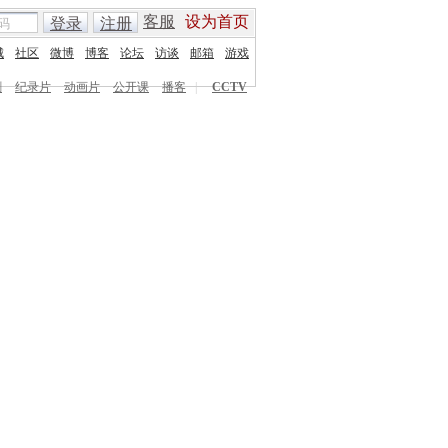
客服
设为首页
登录
注册
城
社区
微博
博客
论坛
访谈
邮箱
游戏
剧
纪录片
动画片
公开课
播客
|
CCTV