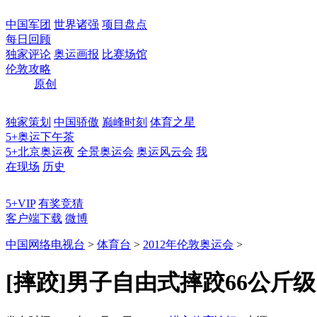
中国军团
世界诸强
项目盘点
每日回顾
独家评论
奥运画报
比赛场馆
伦敦攻略
原创
独家策划
中国骄傲
巅峰时刻
体育之星
5+奥运下午茶
5+北京奥运夜
全景奥运会
奥运风云会
我
在现场
历史
5+VIP
有奖竞猜
客户端下载
微博
中国网络电视台
>
体育台
>
2012年伦敦奥运会
>
[摔跤]男子自由式摔跤66公斤级