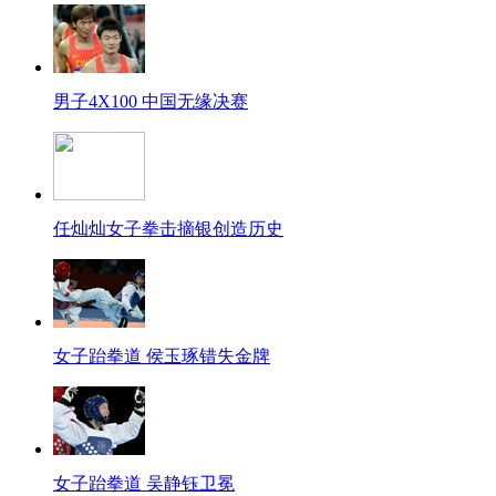
男子4X100 中国无缘决赛
任灿灿女子拳击摘银创造历史
女子跆拳道 侯玉琢错失金牌
女子跆拳道 吴静钰卫冕