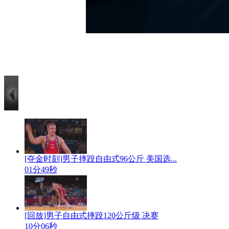
[夺金时刻]男子摔跤自由式96公斤 美国选...
01分49秒
[回放]男子自由式摔跤120公斤级 决赛
10分06秒