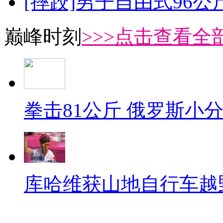
[摔跤]男子自由式96公
巅峰时刻
>>>点击查看全部
拳击81公斤 俄罗斯小
库哈维获山地自行车越