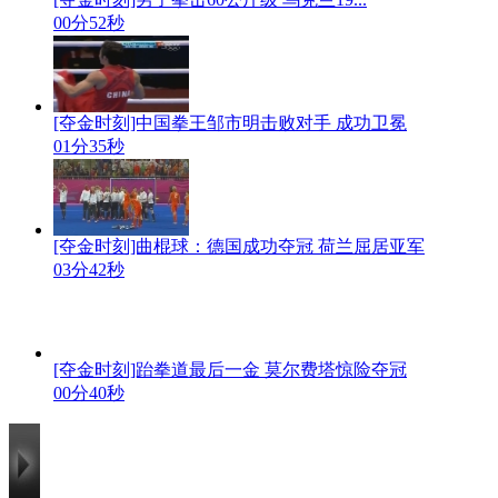
00分52秒
[夺金时刻]中国拳王邹市明击败对手 成功卫冕
01分35秒
[夺金时刻]曲棍球：德国成功夺冠 荷兰屈居亚军
03分42秒
[夺金时刻]跆拳道最后一金 莫尔费塔惊险夺冠
00分40秒