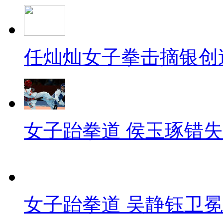
任灿灿女子拳击摘银创
女子跆拳道 侯玉琢错
女子跆拳道 吴静钰卫冕