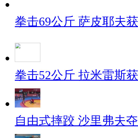
拳击69公斤 萨皮耶夫
拳击52公斤 拉米雷斯
自由式摔跤 沙里弗夫