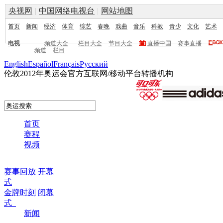
央视网
|
中国网络电视台
|
网站地图
首页
新闻
经济
体育
综艺
春晚
戏曲
音乐
科教
青少
文化
艺术
电视
频道大全
栏目大全
节目大全
直播中国
赛事直播
频道
栏目
English
Español
Français
Pусский
伦敦2012年奥运会官方互联网/移动平台转播机构
首页
赛程
视频
赛事回放
开幕
式
金牌时刻
闭幕
式
新闻