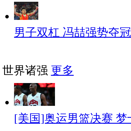
男子双杠 冯喆强势夺冠
世界诸强
更多
[美国]奥运男篮决赛 