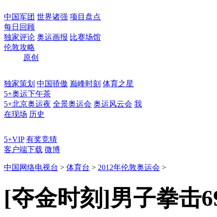
中国军团
世界诸强
项目盘点
每日回顾
独家评论
奥运画报
比赛场馆
伦敦攻略
原创
独家策划
中国骄傲
巅峰时刻
体育之星
5+奥运下午茶
5+北京奥运夜
全景奥运会
奥运风云会
我
在现场
历史
5+VIP
有奖竞猜
客户端下载
微博
中国网络电视台
>
体育台
>
2012年伦敦奥运会
>
[夺金时刻]男子拳击