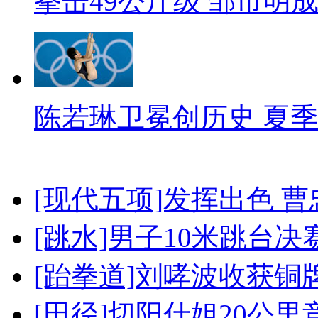
拳击49公斤级 邹市明
陈若琳卫冕创历史 夏季
[现代五项]发挥出色 
[跳水]男子10米跳台决
[跆拳道]刘哮波收获铜
[田径]切阳什姐20公