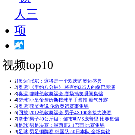
视频top10
1
[奥运]张斌：这将是一个欢庆的奥运盛典
2
[奥运]《里约八分钟》 将有约225人的桑巴表演
3
[奥运]趣味伦敦奥运会 赛场搞笑瞬间集锦
4
[篮球]小皇帝詹姆斯接球单手暴扣 霸气外露
5
[奥运]获奖者说 伦敦奥运赛事集锦
6
[回放]2012伦敦奥运会 男子4X100米接力决赛
7
[拳击]男子49公斤级：邹市明VS庞普里 比赛集锦
8
[足球]男足决赛：墨西哥2-1巴西 比赛集锦
9
[足球]男足铜牌赛 韩国队2:0日本队 全场集锦