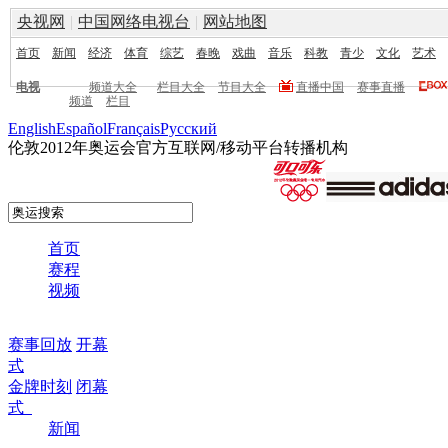
央视网
|
中国网络电视台
|
网站地图
首页
新闻
经济
体育
综艺
春晚
戏曲
音乐
科教
青少
文化
艺术
电视
频道大全
栏目大全
节目大全
直播中国
赛事直播
频道
栏目
English
Español
Français
Pусский
伦敦2012年奥运会官方互联网/移动平台转播机构
首页
赛程
视频
赛事回放
开幕
式
金牌时刻
闭幕
式
新闻