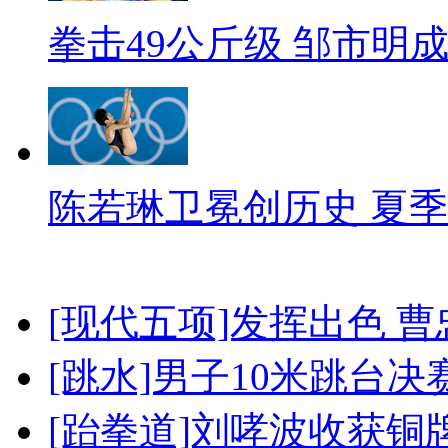
拳击49公斤级 邹市明
陈若琳卫冕创历史 夏季
[现代五项]发挥出色 
[跳水]男子10米跳台决
[跆拳道]刘哮波收获铜