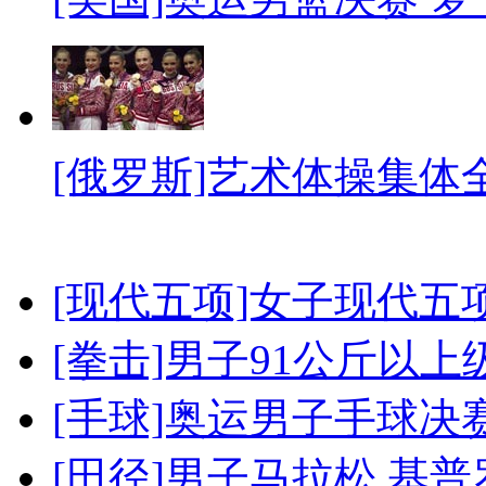
[俄罗斯]艺术体操集体
[现代五项]女子现代五
[拳击]男子91公斤以上
[手球]奥运男子手球决
[田径]男子马拉松 基