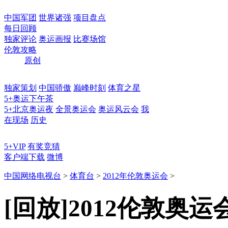
中国军团
世界诸强
项目盘点
每日回顾
独家评论
奥运画报
比赛场馆
伦敦攻略
原创
独家策划
中国骄傲
巅峰时刻
体育之星
5+奥运下午茶
5+北京奥运夜
全景奥运会
奥运风云会
我
在现场
历史
5+VIP
有奖竞猜
客户端下载
微博
中国网络电视台
>
体育台
>
2012年伦敦奥运会
>
[回放]2012伦敦奥