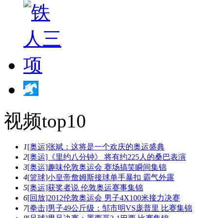
视频top10
1
[奥运]张斌：这将是一个欢庆的奥运盛典
2
[奥运]《里约八分钟》 将有约225人的桑巴表演
3
[奥运]趣味伦敦奥运会 赛场搞笑瞬间集锦
4
[篮球]小皇帝詹姆斯接球单手暴扣 霸气外露
5
[奥运]获奖者说 伦敦奥运赛事集锦
6
[回放]2012伦敦奥运会 男子4X100米接力决赛
7
[拳击]男子49公斤级：邹市明VS庞普里 比赛集锦