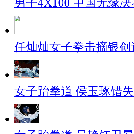
男子4X100 中国无缘决
任灿灿女子拳击摘银创
女子跆拳道 侯玉琢错