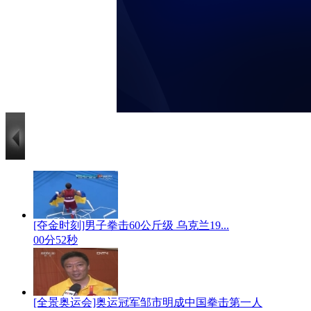
[夺金时刻]男子拳击60公斤级 乌克兰19...
00分52秒
[全景奥运会]奥运冠军邹市明成中国拳击第一人