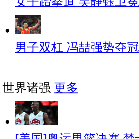
女子跆拳道 吴静钰卫冕
男子双杠 冯喆强势夺冠
世界诸强
更多
[美国]奥运男篮决赛 