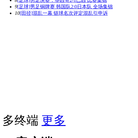
8
[足球]男足决赛：墨西哥2-1巴西 比赛集锦
9
[足球]男足铜牌赛 韩国队2:0日本队 全场集锦
10
[田径]混乱一幕 链球名次评定混乱引申诉
多终端
更多