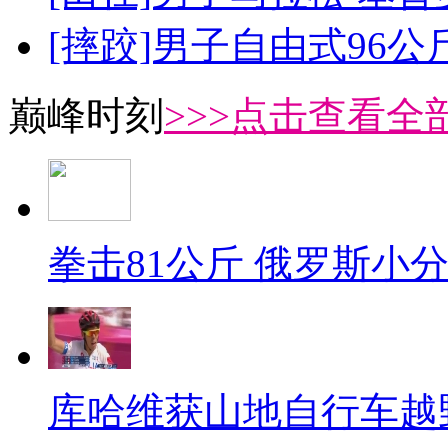
[摔跤]男子自由式96公
巅峰时刻
>>>点击查看全部
拳击81公斤 俄罗斯小
库哈维获山地自行车越