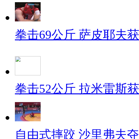
拳击69公斤 萨皮耶夫
拳击52公斤 拉米雷斯
自由式摔跤 沙里弗夫