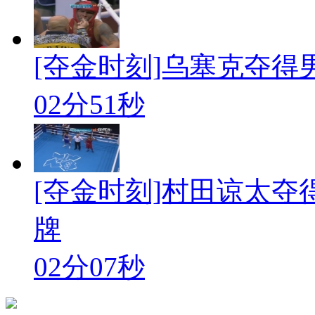
[夺金时刻]乌塞克夺得
02分51秒
[夺金时刻]村田谅太夺
牌
02分07秒