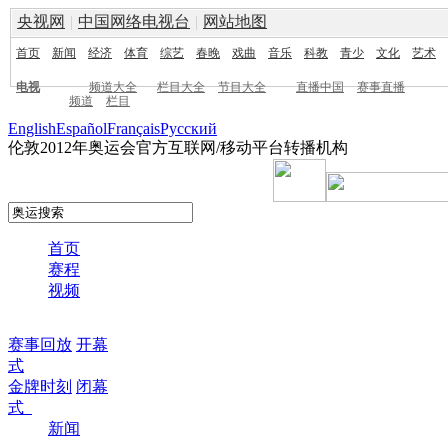
央视网
|
中国网络电视台
|
网站地图
首页
新闻
经济
体育
综艺
春晚
戏曲
音乐
科教
青少
文化
艺术
电视
频道大全
栏目大全
节目大全
直播中国
赛事直播
频道
栏目
English
Español
Français
Pусский
伦敦2012年奥运会官方互联网/移动平台转播机构
首页
赛程
视频
赛事回放
开幕
式
金牌时刻
闭幕
式
新闻