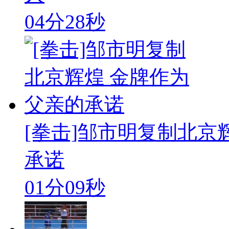
04分28秒
[拳击]邹市明复制北京
承诺
01分09秒