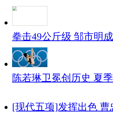
拳击49公斤级 邹市明
陈若琳卫冕创历史 夏季
[现代五项]发挥出色 