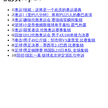
1
[奥运]张斌：这将是一个欢庆的奥运盛典
2
[奥运]《里约八分钟》 将有约225人的桑巴表演
3
[奥运]趣味伦敦奥运会 赛场搞笑瞬间集锦
4
[篮球]小皇帝詹姆斯接球单手暴扣 霸气外露
5
[奥运]获奖者说 伦敦奥运赛事集锦
6
[回放]2012伦敦奥运会 男子4X100米接力决赛
7
[拳击]男子49公斤级：邹市明VS庞普里 比赛集锦
8
[足球]男足决赛：墨西哥2-1巴西 比赛集锦
9
[足球]男足铜牌赛 韩国队2:0日本队 全场集锦
10
[田径]混乱一幕 链球名次评定混乱引申诉