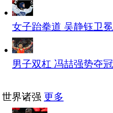
女子跆拳道 吴静钰卫冕
男子双杠 冯喆强势夺冠
世界诸强
更多