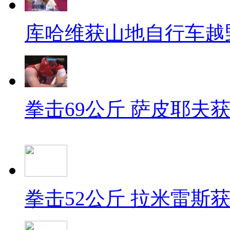
库哈维获山地自行车越
拳击69公斤 萨皮耶夫
拳击52公斤 拉米雷斯