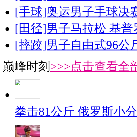
[手球]奥运男子手球决
[田径]男子马拉松 基
[摔跤]男子自由式96公
巅峰时刻
>>>点击查看全部
拳击81公斤 俄罗斯小