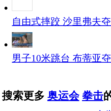
自由式摔跤 沙里弗夫
男子10米跳台 布蒂亚
搜索更多
奥运会
拳击