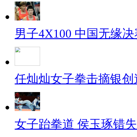
男子4X100 中国无缘决
任灿灿女子拳击摘银创
女子跆拳道 侯玉琢错