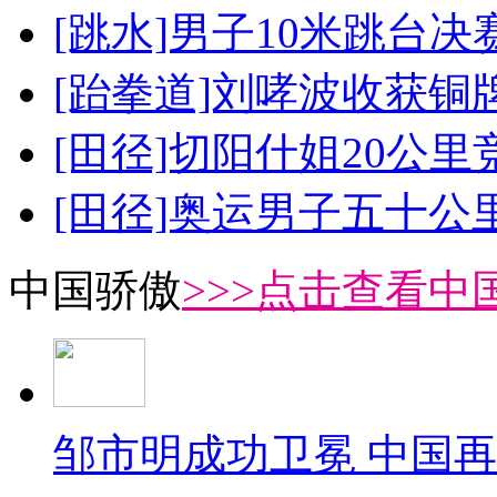
[跳水]男子10米跳台决
[跆拳道]刘哮波收获铜
[田径]切阳什姐20公
[田径]奥运男子五十公
中国骄傲
>>>点击查看中
邹市明成功卫冕 中国