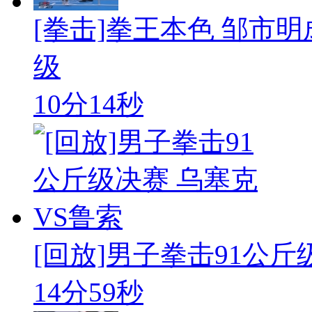
[拳击]拳王本色 邹市
级
10分14秒
[回放]男子拳击91公斤
14分59秒