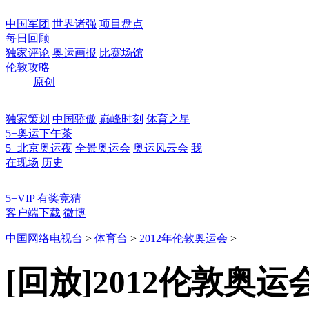
中国军团
世界诸强
项目盘点
每日回顾
独家评论
奥运画报
比赛场馆
伦敦攻略
原创
独家策划
中国骄傲
巅峰时刻
体育之星
5+奥运下午茶
5+北京奥运夜
全景奥运会
奥运风云会
我
在现场
历史
5+VIP
有奖竞猜
客户端下载
微博
中国网络电视台
>
体育台
>
2012年伦敦奥运会
>
[回放]2012伦敦奥