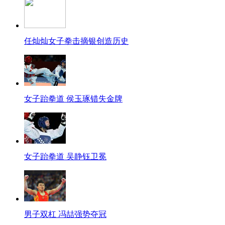
任灿灿女子拳击摘银创造历史
女子跆拳道 侯玉琢错失金牌
女子跆拳道 吴静钰卫冕
男子双杠 冯喆强势夺冠