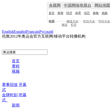
央视网
|
中国网络电视台
|
网站地
首页
新闻
经济
体育
综艺
春晚
戏曲
电视
频道大全
栏目大全
节目大全
频道
栏目
English
Español
Français
Pусский
伦敦2012年奥运会官方互联网/移动平台转播机构
首页
赛程
视频
赛事回放
开幕
式
金牌时刻
闭幕
式
新闻