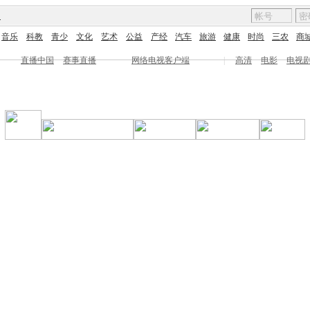
图
音乐
科教
青少
文化
艺术
公益
产经
汽车
旅游
健康
时尚
三农
商
直播中国
赛事直播
网络电视客户端
|
高清
电影
电视