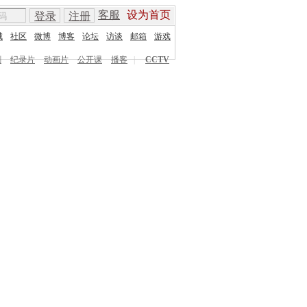
客服
设为首页
登录
注册
城
社区
微博
博客
论坛
访谈
邮箱
游戏
剧
纪录片
动画片
公开课
播客
|
CCTV