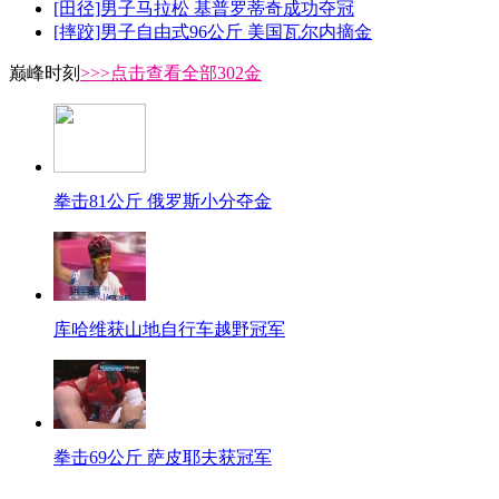
[田径]男子马拉松 基普罗蒂奇成功夺冠
[摔跤]男子自由式96公斤 美国瓦尔内摘金
巅峰时刻
>>>点击查看全部302金
拳击81公斤 俄罗斯小分夺金
库哈维获山地自行车越野冠军
拳击69公斤 萨皮耶夫获冠军