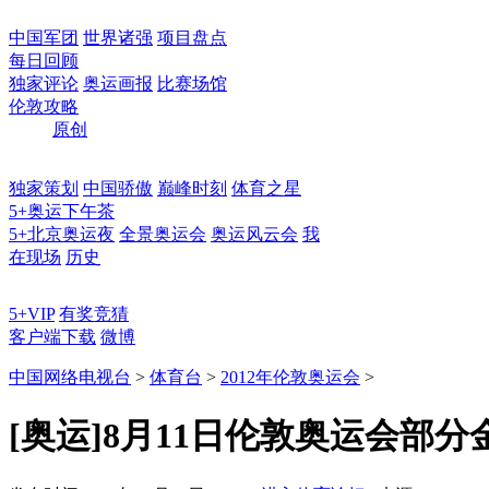
中国军团
世界诸强
项目盘点
每日回顾
独家评论
奥运画报
比赛场馆
伦敦攻略
原创
独家策划
中国骄傲
巅峰时刻
体育之星
5+奥运下午茶
5+北京奥运夜
全景奥运会
奥运风云会
我
在现场
历史
5+VIP
有奖竞猜
客户端下载
微博
中国网络电视台
>
体育台
>
2012年伦敦奥运会
>
[奥运]8月11日伦敦奥运会部