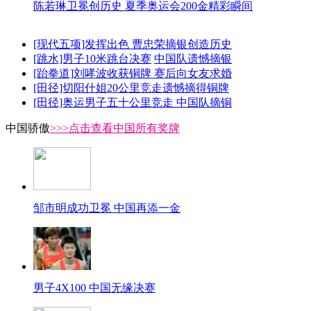
陈若琳卫冕创历史 夏季奥运会200金精彩瞬间
[现代五项]发挥出色 曹忠荣摘银创造历史
[跳水]男子10米跳台决赛
中国队遗憾摘银
[跆拳道]刘哮波收获铜牌 赛后向女友求婚
[田径]切阳什姐20公里竞走遗憾摘得铜牌
[田径]奥运男子五十公里竞走 中国队摘铜
中国骄傲
>>>点击查看中国所有奖牌
邹市明成功卫冕 中国再添一金
男子4X100 中国无缘决赛