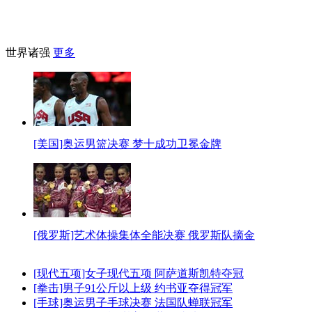
世界诸强
更多
[美国]奥运男篮决赛 梦十成功卫冕金牌
[俄罗斯]艺术体操集体全能决赛 俄罗斯队摘金
[现代五项]女子现代五项 阿萨道斯凯特夺冠
[拳击]男子91公斤以上级 约书亚夺得冠军
[手球]奥运男子手球决赛 法国队蝉联冠军