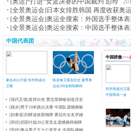
[奥运]“打进”女篮决赛的中国裁判 彭玲
20
[全景奥运会]日本女排胜韩国 再度收获奥
[全景奥运会]奥运全搜索：外国选手整体表
[全景奥运会]奥运全搜索：中国选手整体表
中国代表团
中国骄傲
>>
拳击49公斤级 邹市明成功
陈若琳卫冕创历史 夏季奥
卫冕
运会200金精彩瞬间
邹市明成功卫冕
中国再添一金
[现代五项]发挥出色 曹忠荣摘银创造历史
[跳水]男子10米跳台决赛
中国队遗憾摘银
[跆拳道]刘哮波收获铜牌 赛后向女友求婚
[田径]切阳什姐20公里竞走遗憾摘得铜牌
[田径]奥运男子五十公里竞走 中国队摘铜