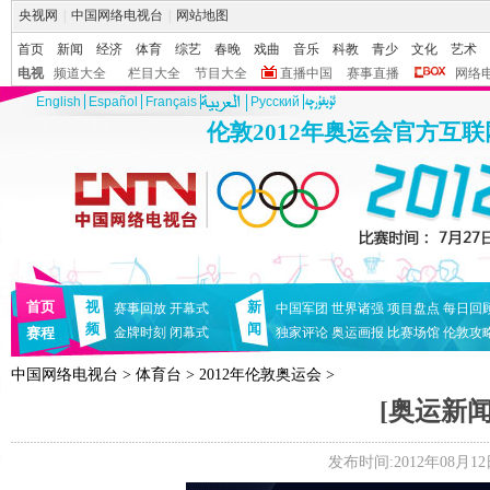
央视网
|
中国网络电视台
|
网站地图
首页
新闻
经济
体育
综艺
春晚
戏曲
音乐
科教
青少
文化
艺术
电视
频道大全
栏目大全
节目大全
直播中国
赛事直播
网络
English
Español
Français
Pусский
伦敦2012年奥运会官方互
首页
视
新
赛事回放
开幕式
中国军团
世界诸强
项目盘点
每日回
频
闻
赛程
金牌时刻
闭幕式
独家评论
奥运画报
比赛场馆
伦敦攻
中国网络电视台
>
体育台
>
2012年伦敦奥运会
>
[奥运新闻]
发布时间:2012年08月12日 