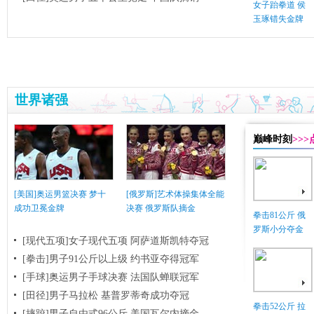
女子跆拳道 侯
玉琢错失金牌
世界诸强
巅峰时刻
>>
[美国]奥运男篮决赛 梦十
[俄罗斯]艺术体操集体全能
成功卫冕金牌
决赛 俄罗斯队摘金
拳击81公斤 俄
罗斯小分夺金
[现代五项]女子现代五项 阿萨道斯凯特夺冠
[拳击]男子91公斤以上级 约书亚夺得冠军
[手球]奥运男子手球决赛 法国队蝉联冠军
[田径]男子马拉松 基普罗蒂奇成功夺冠
拳击52公斤 拉
[摔跤]男子自由式96公斤 美国瓦尔内摘金