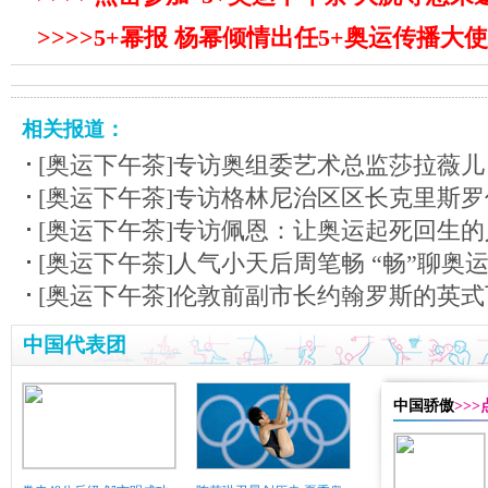
>>>>5+幂报 杨幂倾情出任5+奥运传播大使
相关报道：
[奥运下午茶]专访奥组委艺术总监莎拉薇儿
[奥运下午茶]专访格林尼治区区长克里斯罗
[奥运下午茶]专访佩恩：让奥运起死回生的
[奥运下午茶]人气小天后周笔畅 “畅”聊奥
[奥运下午茶]伦敦前副市长约翰罗斯的英
中国代表团
中国骄傲
>>