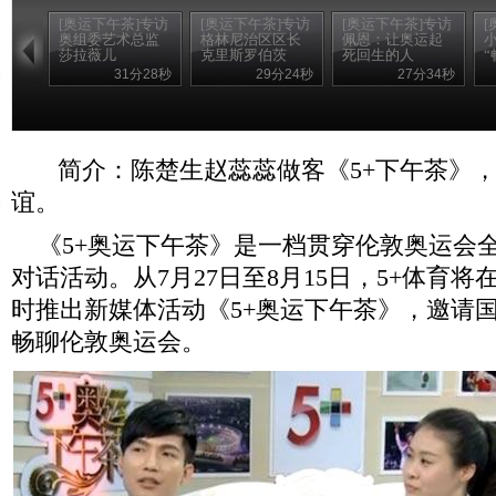
[奥运下午茶]专访
[奥运下午茶]专访
[奥运下午茶]专访
[
奥组委艺术总监
格林尼治区区长
佩恩：让奥运起
莎拉薇儿
克里斯罗伯茨
死回生的人
“
31分28秒
29分24秒
27分34秒
简介：陈楚生赵蕊蕊做客《5+下午茶》
谊。
《5+奥运下午茶》是一档贯穿伦敦奥运会
对话活动。从7月27日至8月15日，5+体育
时推出新媒体活动《5+奥运下午茶》，邀请
畅聊伦敦奥运会。