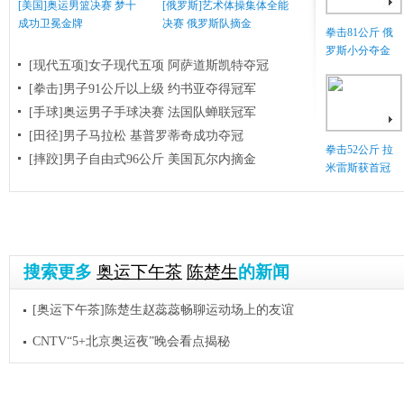
[美国]奥运男篮决赛 梦十
[俄罗斯]艺术体操集体全能
成功卫冕金牌
决赛 俄罗斯队摘金
拳击81公斤 俄
罗斯小分夺金
[现代五项]女子现代五项 阿萨道斯凯特夺冠
[拳击]男子91公斤以上级 约书亚夺得冠军
[手球]奥运男子手球决赛 法国队蝉联冠军
[田径]男子马拉松 基普罗蒂奇成功夺冠
拳击52公斤 拉
[摔跤]男子自由式96公斤 美国瓦尔内摘金
米雷斯获首冠
搜索更多
奥运下午茶
陈楚生
的新闻
[奥运下午茶]陈楚生赵蕊蕊畅聊运动场上的友谊
CNTV“5+北京奥运夜”晚会看点揭秘