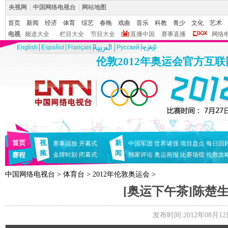
央视网
|
中国网络电视台
|
网站地图
首页
新闻
经济
体育
综艺
春晚
戏曲
音乐
科教
青少
文化
艺术
电视
频道大全
栏目大全
节目大全
直播中国
赛事直播
网络
English
Español
Français
Pусский
伦敦2012年奥运会官方互
首页
视
新
赛事回放
开幕式
中国军团
世界诸强
项目盘点
每日回
频
闻
赛程
金牌时刻
闭幕式
独家评论
奥运画报
比赛场馆
伦敦攻
中国网络电视台
>
体育台
>
2012年伦敦奥运会
>
[奥运下午茶]陈楚
发布时间:2012年08月12日 