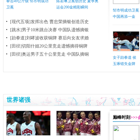
拳击49公斤级 邹市明成功
陈若琳卫冕创历史 夏季奥
卫冕
运会200金精彩瞬间
邹市明成功卫冕
中国再添一金
[现代五项]发挥出色 曹忠荣摘银创造历史
[跳水]男子10米跳台决赛
中国队遗憾摘银
[跆拳道]刘哮波收获铜牌 赛后向女友求婚
[田径]切阳什姐20公里竞走遗憾摘得铜牌
[田径]奥运男子五十公里竞走 中国队摘铜
女子跆拳道 侯
玉琢错失金牌
世界诸强
巅峰时刻
>>