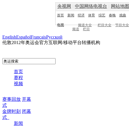
央视网
|
中国网络电视台
|
网站地
首页
新闻
经济
体育
综艺
春晚
戏曲
电视
频道大全
栏目大全
节目大全
频道
栏目
English
Español
Français
Pусский
伦敦2012年奥运会官方互联网/移动平台转播机构
首页
赛程
视频
赛事回放
开幕
式
金牌时刻
闭幕
式
新闻