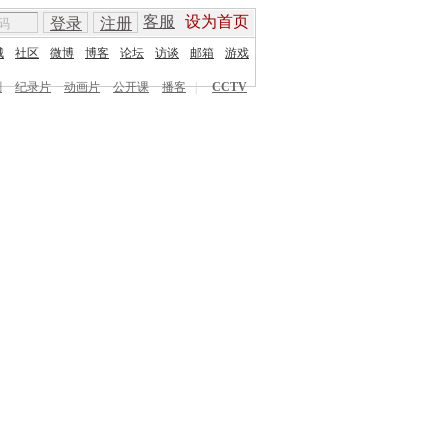
客服
设为首页
登录
注册
城
社区
微博
博客
论坛
访谈
邮箱
游戏
剧
纪录片
动画片
公开课
播客
|
CCTV