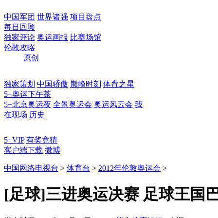
中国军团
世界诸强
项目盘点
每日回顾
独家评论
奥运画报
比赛场馆
伦敦攻略
原创
独家策划
中国骄傲
巅峰时刻
体育之星
5+奥运下午茶
5+北京奥运夜
全景奥运会
奥运风云会
我
在现场
历史
5+VIP
有奖竞猜
客户端下载
微博
中国网络电视台
>
体育台
>
2012年伦敦奥运会
>
[足球]三进奥运决赛 足球王国