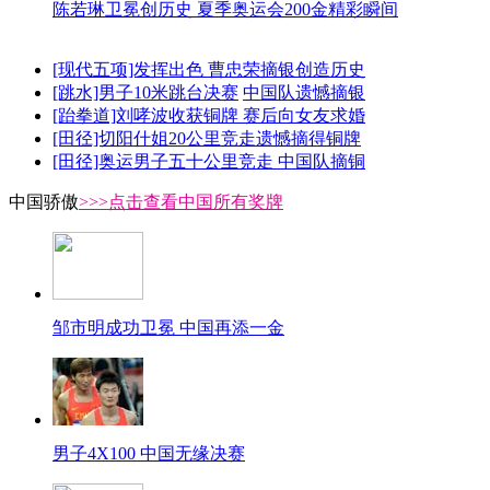
陈若琳卫冕创历史 夏季奥运会200金精彩瞬间
[现代五项]发挥出色 曹忠荣摘银创造历史
[跳水]男子10米跳台决赛
中国队遗憾摘银
[跆拳道]刘哮波收获铜牌 赛后向女友求婚
[田径]切阳什姐20公里竞走遗憾摘得铜牌
[田径]奥运男子五十公里竞走 中国队摘铜
中国骄傲
>>>点击查看中国所有奖牌
邹市明成功卫冕 中国再添一金
男子4X100 中国无缘决赛