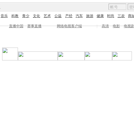
图
音乐
科教
青少
文化
艺术
公益
产经
汽车
旅游
健康
时尚
三农
商
直播中国
赛事直播
网络电视客户端
|
高清
电影
电视