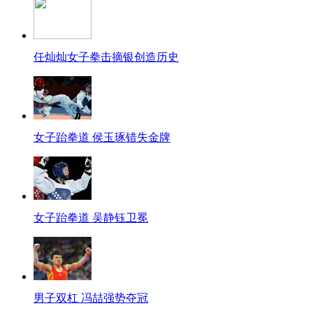
任灿灿女子拳击摘银创造历史
女子跆拳道 侯玉琢错失金牌
女子跆拳道 吴静钰卫冕
男子双杠 冯喆强势夺冠