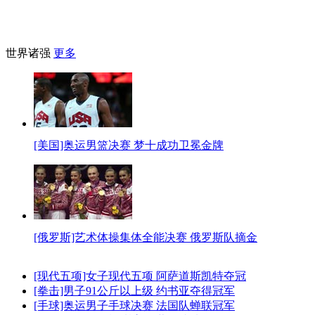
世界诸强
更多
[美国]奥运男篮决赛 梦十成功卫冕金牌
[俄罗斯]艺术体操集体全能决赛 俄罗斯队摘金
[现代五项]女子现代五项 阿萨道斯凯特夺冠
[拳击]男子91公斤以上级 约书亚夺得冠军
[手球]奥运男子手球决赛 法国队蝉联冠军