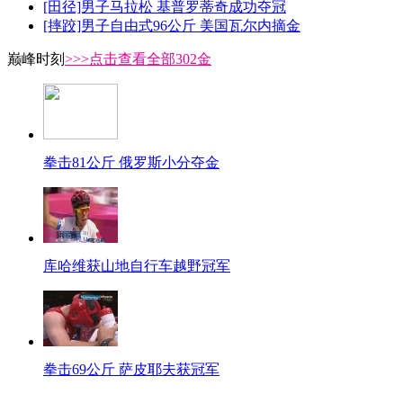
[田径]男子马拉松 基普罗蒂奇成功夺冠
[摔跤]男子自由式96公斤 美国瓦尔内摘金
巅峰时刻
>>>点击查看全部302金
拳击81公斤 俄罗斯小分夺金
库哈维获山地自行车越野冠军
拳击69公斤 萨皮耶夫获冠军